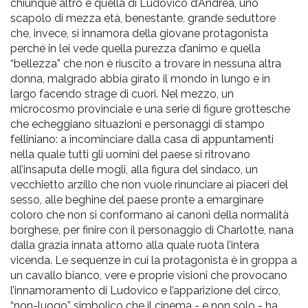
chiunque altro e quella di Ludovico d’Andrea, uno
scapolo di mezza età, benestante, grande seduttore
che, invece, si innamora della giovane protagonista
perché in lei vede quella purezza d’animo e quella
“bellezza” che non è riuscito a trovare in nessuna altra
donna, malgrado abbia girato il mondo in lungo e in
largo facendo strage di cuori. Nel mezzo, un
microcosmo provinciale e una serie di figure grottesche
che echeggiano situazioni e personaggi di stampo
felliniano: a incominciare dalla casa di appuntamenti
nella quale tutti gli uomini del paese si ritrovano
all’insaputa delle mogli, alla figura del sindaco, un
vecchietto arzillo che non vuole rinunciare ai piaceri del
sesso, alle beghine del paese pronte a emarginare
coloro che non si conformano ai canoni della normalità
borghese, per finire con il personaggio di Charlotte, nana
dalla grazia innata attorno alla quale ruota l’intera
vicenda. Le sequenze in cui la protagonista è in groppa a
un cavallo bianco, vere e proprie visioni che provocano
l’innamoramento di Ludovico e l’apparizione del circo,
“non-luogo” simbolico che il cinema - e non solo - ha