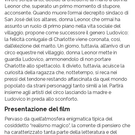
Leonor che, superato un primo momento di stupore,
acconsente. Quando muore l’ormai decrepito sindaco di
San José del los altares, donna Leonor, che ormai ha
assunto un ruolo di primo piano nella vita sociale del
villaggio, propone come successore il genero Ludovico:
la felicità coniugale di Charlotte viene coronata, così,
dall’elezione del marito. Un giorno, tuttavia, all’arrivo di un
circo equestre nel villaggio, donna Leonor mette in
guardia Ludovico, ammonendolo di non portare
Charlotte allo spettacolo. Il divieto, tuttavia, acuisce la
curiosità della ragazza che, nottetempo, si reca nei
pressi del tendone restando affascinata da quel mondo
popolato da strani personaggi tanto simili a lei. Partirà
insieme agli artisti del circo lasciando la madre e
Ludovico in preda allo sconforto.
Presentazione del film
Pervaso da quell’atmosfera enigmatica tipica del
cosiddetto “realismo magico”, la corrente di pensiero che
ha caratterizzato tanta parte della letteratura e del