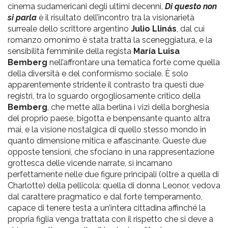
cinema sudamericani degli ultimi decenni,
Di questo non
si parla
è il risultato dell’incontro tra la visionarietà
surreale dello scrittore argentino
Julio Llinás
, dal cui
romanzo omonimo è stata tratta la sceneggiatura, e la
sensibilità femminile della regista
María Luisa
Bemberg
nell’affrontare una tematica forte come quella
della diversità e del conformismo sociale. È solo
apparentemente stridente il contrasto tra questi due
registri, tra lo sguardo orgogliosamente critico della
Bemberg
, che mette alla berlina i vizi della borghesia
del proprio paese, bigotta e benpensante quanto altra
mai, e la visione nostalgica di quello stesso mondo in
quanto dimensione mitica e affascinante. Queste due
opposte tensioni, che sfociano in una rappresentazione
grottesca delle vicende narrate, si incarnano
perfettamente nelle due figure principali (oltre a quella di
Charlotte) della pellicola: quella di donna Leonor, vedova
dal carattere pragmatico e dal forte temperamento,
capace di tenere testa a un’intera cittadina affinché la
propria figlia venga trattata con il rispetto che si deve a