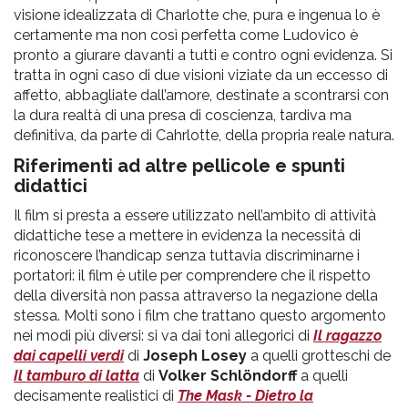
visione idealizzata di Charlotte che, pura e ingenua lo è
certamente ma non così perfetta come Ludovico è
pronto a giurare davanti a tutti e contro ogni evidenza. Si
tratta in ogni caso di due visioni viziate da un eccesso di
affetto, abbagliate dall’amore, destinate a scontrarsi con
la dura realtà di una presa di coscienza, tardiva ma
definitiva, da parte di Cahrlotte, della propria reale natura.
Riferimenti ad altre pellicole e spunti
didattici
Il film si presta a essere utilizzato nell’ambito di attività
didattiche tese a mettere in evidenza la necessità di
riconoscere l’handicap senza tuttavia discriminarne i
portatori: il film è utile per comprendere che il rispetto
della diversità non passa attraverso la negazione della
stessa. Molti sono i film che trattano questo argomento
nei modi più diversi: si va dai toni allegorici di
Il ragazzo
dai capelli verdi
di
Joseph Losey
a quelli grotteschi de
Il tamburo di latta
di
Volker Schlöndorff
a quelli
decisamente realistici di
The Mask - Dietro la