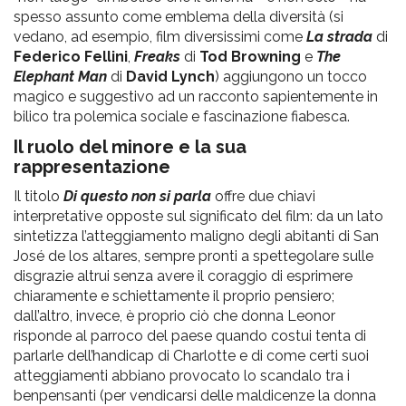
spesso assunto come emblema della diversità (si
vedano, ad esempio, film diversissimi come
La strada
di
Federico Fellini
,
Freaks
di
Tod Browning
e
The
Elephant Man
di
David Lynch
) aggiungono un tocco
magico e suggestivo ad un racconto sapientemente in
bilico tra polemica sociale e fascinazione fiabesca.
Il ruolo del minore e la sua
rappresentazione
Il titolo
Di questo non si parla
offre due chiavi
interpretative opposte sul significato del film: da un lato
sintetizza l’atteggiamento maligno degli abitanti di San
José de los altares, sempre pronti a spettegolare sulle
disgrazie altrui senza avere il coraggio di esprimere
chiaramente e schiettamente il proprio pensiero;
dall’altro, invece, è proprio ciò che donna Leonor
risponde al parroco del paese quando costui tenta di
parlarle dell’handicap di Charlotte e di come certi suoi
atteggiamenti abbiano provocato lo scandalo tra i
benpensanti (per vendicarsi delle maldicenze la donna