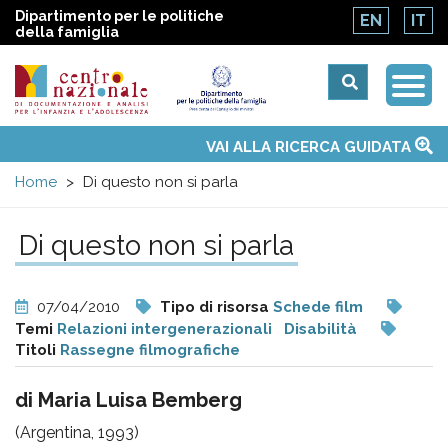
Dipartimento per le politiche
EN
IT
della famiglia
Togg
Centro
Navi
Main
VAI ALLA RICERCA GUIDATA
Chi siamo
Osservatori nazionali
Siti d'interesse
Notizie
Eventi
Contatti
Temi
Attività
Convenzione ONU
menu
nazionale
Home
Di questo non si parla
di
Di questo non si parla
Documentazione
07/04/2010
Tipo di risorsa
Schede film
e
Temi
Relazioni intergenerazionali
Disabilità
Titoli
Rassegne filmografiche
analisi
di Maria Luisa Bemberg
(Argentina, 1993)