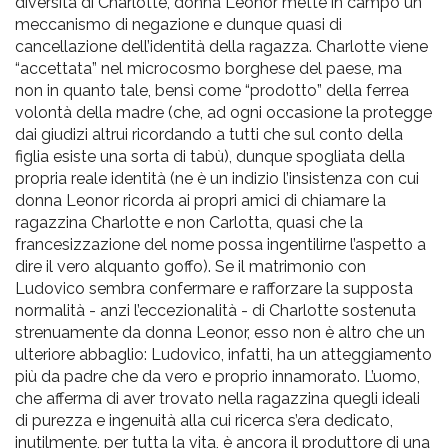
diversità di Charlotte, donna Leonor mette in campo un
meccanismo di negazione e dunque quasi di
cancellazione dell’identità della ragazza. Charlotte viene
“accettata” nel microcosmo borghese del paese, ma
non in quanto tale, bensì come “prodotto” della ferrea
volontà della madre (che, ad ogni occasione la protegge
dai giudizi altrui ricordando a tutti che sul conto della
figlia esiste una sorta di tabù), dunque spogliata della
propria reale identità (ne è un indizio l’insistenza con cui
donna Leonor ricorda ai propri amici di chiamare la
ragazzina Charlotte e non Carlotta, quasi che la
francesizzazione del nome possa ingentilirne l’aspetto a
dire il vero alquanto goffo). Se il matrimonio con
Ludovico sembra confermare e rafforzare la supposta
normalità - anzi l’eccezionalità - di Charlotte sostenuta
strenuamente da donna Leonor, esso non è altro che un
ulteriore abbaglio: Ludovico, infatti, ha un atteggiamento
più da padre che da vero e proprio innamorato. L’uomo,
che afferma di aver trovato nella ragazzina quegli ideali
di purezza e ingenuità alla cui ricerca s’era dedicato,
inutilmente, per tutta la vita, è ancora il produttore di una