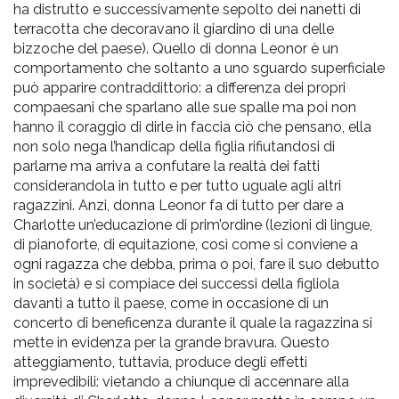
ha distrutto e successivamente sepolto dei nanetti di
terracotta che decoravano il giardino di una delle
bizzoche del paese). Quello di donna Leonor è un
comportamento che soltanto a uno sguardo superficiale
può apparire contraddittorio: a differenza dei propri
compaesani che sparlano alle sue spalle ma poi non
hanno il coraggio di dirle in faccia ciò che pensano, ella
non solo nega l’handicap della figlia rifiutandosi di
parlarne ma arriva a confutare la realtà dei fatti
considerandola in tutto e per tutto uguale agli altri
ragazzini. Anzi, donna Leonor fa di tutto per dare a
Charlotte un’educazione di prim’ordine (lezioni di lingue,
di pianoforte, di equitazione, così come si conviene a
ogni ragazza che debba, prima o poi, fare il suo debutto
in società) e si compiace dei successi della figliola
davanti a tutto il paese, come in occasione di un
concerto di beneficenza durante il quale la ragazzina si
mette in evidenza per la grande bravura. Questo
atteggiamento, tuttavia, produce degli effetti
imprevedibili: vietando a chiunque di accennare alla