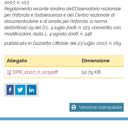
pr
2007, n. 103
Regolamento recante riordino dell’Osservatorio nazionale
l'infanzia
per l’infanzia e l’adolescenza e del Centro nazionale di
documentazione e di analisi per l’infanzia, a norma
e
dell’articolo 29 del D.L. 4 luglio 2006, n. 223, convertito, con
modificazioni, dalla L. 4 agosto 2006, n. 248
l'adolescenza
pubblicato in
Gazzetta Ufficiale
del 23 luglio 2007, n. 169
Allegato
Dimensione
DPR_2007_n_103.pdf
52.79 KB
Versione stampabile