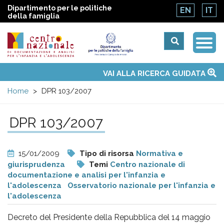
Dipartimento per le politiche
EN
IT
della famiglia
Togg
Centro
Navi
Main
VAI ALLA RICERCA GUIDATA
Chi siamo
Osservatori nazionali
Siti d'interesse
Notizie
Eventi
Contatti
Temi
Attività
Convenzione ONU
menu
nazionale
Home
DPR 103/2007
di
DPR 103/2007
Documentazione
15/01/2009
Tipo di risorsa
Normativa e
e
giurisprudenza
Temi
Centro nazionale di
documentazione e analisi per l'infanzia e
l'adolescenza
Osservatorio nazionale per l'infanzia e
analisi
l'adolescenza
Decreto del Presidente della Repubblica del 14 maggio