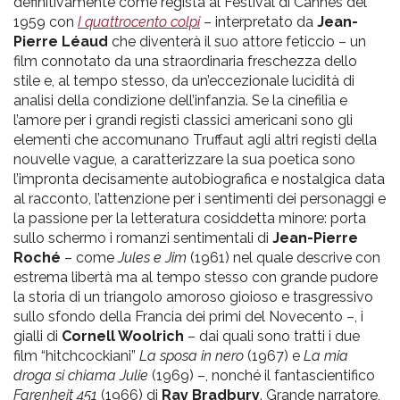
definitivamente come regista al Festival di Cannes del
1959 con
I quattrocento colpi
– interpretato da
J
ean-
Pierre Léaud
che diventerà il suo attore feticcio – un
film connotato da una straordinaria freschezza dello
stile e, al tempo stesso, da un’eccezionale lucidità di
analisi della condizione dell’infanzia. Se la cinefilia e
l’amore per i grandi registi classici americani sono gli
elementi che accomunano Truffaut agli altri registi della
nouvelle vague, a caratterizzare la sua poetica sono
l’impronta decisamente autobiografica e nostalgica data
al racconto, l’attenzione per i sentimenti dei personaggi e
la passione per la letteratura cosiddetta minore: porta
sullo schermo i romanzi sentimentali di
Jean-Pierre
Roché
– come
Jules e Jim
(1961) nel quale descrive con
estrema libertà ma al tempo stesso con grande pudore
la storia di un triangolo amoroso gioioso e trasgressivo
sullo sfondo della Francia dei primi del Novecento –, i
gialli di
Cornell Woolrich
– dai quali sono tratti i due
film “hitchcockiani”
La sposa in nero
(1967) e
La mia
droga si chiama Julie
(1969) –, nonché il fantascientifico
Farenheit 451
(1966) di
Ray Bradbury
. Grande narratore,