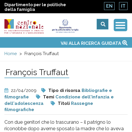
Dipartimento per le politiche
EN
IT
della famiglia
Togg
Centro
Navi
Main
VAI ALLA RICERCA GUIDATA
Chi siamo
Osservatori nazionali
Siti d'interesse
Notizie
Eventi
Contatti
Temi
Attività
Convenzione ONU
menu
nazionale
Home
François Truffaut
di
François Truffaut
Documentazione
22/04/2009
Tipo di risorsa
Bibliografie e
e
filmografie
Temi
Condizione dell'infanzia e
dell'adolescenza
Titoli
Rassegne
filmografiche
analisi
Con due genitori che lo trascurano – il patrigno lo
riconobbe dopo averne sposato la madre che lo aveva