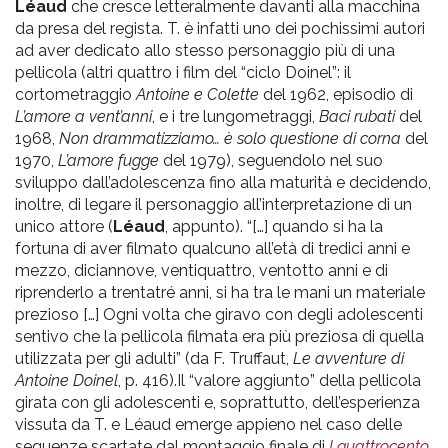
Léaud
che cresce letteralmente davanti alla macchina
da presa del regista. T. è infatti uno dei pochissimi autori
ad aver dedicato allo stesso personaggio più di una
pellicola (altri quattro i film del “ciclo Doinel”: il
cortometraggio
Antoine e Colette
del 1962, episodio di
L’amore a vent’anni
, e i tre lungometraggi,
Baci rubati
del
1968,
Non drammatizziamo… è solo questione di corna
del
1970,
L’amore fugge
del 1979), seguendolo nel suo
sviluppo dall’adolescenza fino alla maturità e decidendo,
inoltre, di legare il personaggio all’interpretazione di un
unico attore (
Léaud
, appunto). “[…] quando si ha la
fortuna di aver filmato qualcuno all’età di tredici anni e
mezzo, diciannove, ventiquattro, ventotto anni e di
riprenderlo a trentatré anni, si ha tra le mani un materiale
prezioso […] Ogni volta che giravo con degli adolescenti
sentivo che la pellicola filmata era più preziosa di quella
utilizzata per gli adulti” (da F. Truffaut,
Le avventure di
Antoine Doinel
, p. 416).Il “valore aggiunto” della pellicola
girata con gli adolescenti e, soprattutto, dell’esperienza
vissuta da T. e Léaud emerge appieno nel caso delle
sequenze scartate dal montaggio finale di
I quattrocento