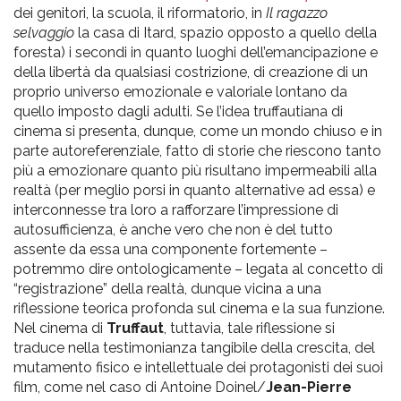
dei genitori, la scuola, il riformatorio, in
Il ragazzo
selvaggio
la casa di Itard, spazio opposto a quello della
foresta) i secondi in quanto luoghi dell’emancipazione e
della libertà da qualsiasi costrizione, di creazione di un
proprio universo emozionale e valoriale lontano da
quello imposto dagli adulti. Se l’idea truffautiana di
cinema si presenta, dunque, come un mondo chiuso e in
parte autoreferenziale, fatto di storie che riescono tanto
più a emozionare quanto più risultano impermeabili alla
realtà (per meglio porsi in quanto alternative ad essa) e
interconnesse tra loro a rafforzare l’impressione di
autosufficienza, è anche vero che non è del tutto
assente da essa una componente fortemente –
potremmo dire ontologicamente – legata al concetto di
“registrazione” della realtà, dunque vicina a una
riflessione teorica profonda sul cinema e la sua funzione.
Nel cinema di
Truffaut
, tuttavia, tale riflessione si
traduce nella testimonianza tangibile della crescita, del
mutamento fisico e intellettuale dei protagonisti dei suoi
film, come nel caso di Antoine Doinel/
Jean-Pierre