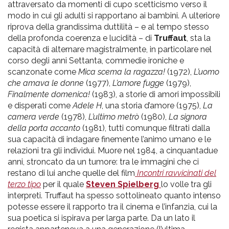
attraversato da momenti di cupo scetticismo verso il
modo in cui gli adulti si rapportano ai bambini. A ulteriore
riprova della grandissima duttilità – e al tempo stesso
della profonda coerenza e lucidità – di
Truffaut
, sta la
capacità di alternare magistralmente, in particolare nel
corso degli anni Settanta, commedie ironiche e
scanzonate come
Mica scema la ragazza!
(1972),
L’uomo
che amava le donne
(1977),
L’amore fugge
(1979),
Finalmente domenica!
(1983), a storie di amori impossibili
e disperati come
Adele H
, una storia d’amore (1975),
La
camera verde
(1978),
L’ultimo metrò
(1980),
La signora
della porta accanto
(1981), tutti comunque filtrati dalla
sua capacità di indagare finemente l’animo umano e le
relazioni tra gli individui. Muore nel 1984, a cinquantadue
anni, stroncato da un tumore: tra le immagini che ci
restano di lui anche quelle del film
Incontri ravvicinati del
terzo tipo
per il quale
Steven Spielberg
lo volle tra gli
interpreti. Truffaut ha spesso sottolineato quanto intenso
potesse essere il rapporto tra il cinema e l’infanzia, cui la
sua poetica si ispirava per larga parte. Da un lato il