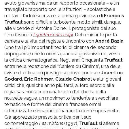
pr
avuto giovanissima da un rapporto occasionale – e un
travagliato rapporto con le istituzioni – scolastiche e
l'infanzia
militari – l’adolescenza e la prima giovinezza di
François
Truffaut
sono difficili e turbolente, molto simili, dunque,
e
alle vicende di Antoine Doinel, il protagonista del suo
film d’esordio
I quattrocento colpi
. Determinante per la
l'adolescenza
carriera e la vita del regista è l’incontro con
André Bazin
(uno tra i più importanti teorici di cinema del secondo
dopoguerra) che lo orienta, ancora giovanissimo, verso
la critica cinematografica. Negli anni Cinquanta
Truffaut
entra nella redazione dei “Cahiers du Cinéma”, una delle
riviste di critica più prestigiose, dove conosce
Jean-Luc
Godard
,
Eric Rohmer
,
Claude Chabrol
e altri giovani
critici che, qualche anno più tardi, al loro esordio alla
regia, saranno accomunati sotto l’etichetta della
nouvelle vague, un movimento tendente a svecchiare
tematiche e forme del cinema francese ormai
sclerotizzate e incapaci di narrare la contemporaneità.
Già apprezzato presso la critica per il suo
cortometraggio
Les mistons
(1957),
Truffaut
si afferma