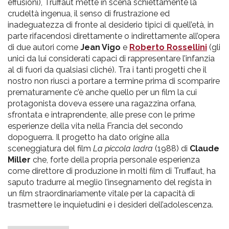
effusioni), Truffaut mette in scena schiettamente la
crudeltà ingenua, il senso di frustrazione ed
inadeguatezza di fronte al desiderio tipici di quell’età, in
parte rifacendosi direttamente o indirettamente all’opera
di due autori come
Jean Vigo
e
Roberto Rossellini
(gli
unici da lui considerati capaci di rappresentare l’infanzia
al di fuori da qualsiasi cliché). Tra i tanti progetti che il
nostro non riuscì a portare a termine prima di scomparire
prematuramente c’è anche quello per un film la cui
protagonista doveva essere una ragazzina orfana,
sfrontata e intraprendente, alle prese con le prime
esperienze della vita nella Francia del secondo
dopoguerra. Il progetto ha dato origine alla
sceneggiatura del film
La piccola ladra
(1988) di
Claude
Miller
che, forte della propria personale esperienza
come direttore di produzione in molti film di Truffaut, ha
saputo tradurre al meglio l’insegnamento del regista in
un film straordinariamente vitale per la capacità di
trasmettere le inquietudini e i desideri dell’adolescenza.