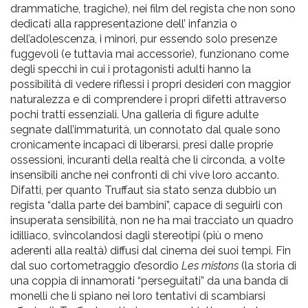
drammatiche, tragiche), nei film del regista che non sono
dedicati alla rappresentazione dell’ infanzia o
dell’adolescenza, i minori, pur essendo solo presenze
fuggevoli (e tuttavia mai accessorie), funzionano come
degli specchi in cui i protagonisti adulti hanno la
possibilità di vedere riflessi i propri desideri con maggior
naturalezza e di comprendere i propri difetti attraverso
pochi tratti essenziali. Una galleria di figure adulte
segnate dall’immaturità, un connotato dal quale sono
cronicamente incapaci di liberarsi, presi dalle proprie
ossessioni, incuranti della realtà che li circonda, a volte
insensibili anche nei confronti di chi vive loro accanto.
Difatti, per quanto Truffaut sia stato senza dubbio un
regista “dalla parte dei bambini”, capace di seguirli con
insuperata sensibilità, non ne ha mai tracciato un quadro
idilliaco, svincolandosi dagli stereotipi (più o meno
aderenti alla realtà) diffusi dal cinema dei suoi tempi. Fin
dal suo cortometraggio d’esordio
Les mistons
(la storia di
una coppia di innamorati “perseguitati” da una banda di
monelli che li spiano nei loro tentativi di scambiarsi