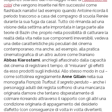
colpi
che vengono inserite nei film successivi come
flashback narrativi (ad esempio quando Antoine ricorda il
periodo trascorso a casa del compagno di scuola Renée
durante la sua fuga da casa). Tutto ciò rimanda ad una
visione della settima arte improntata in larga parte alle
teorie di Bazin che, proprio nella possibilità di catturare la
realtà della vita nelle sue componenti irreversibili, vedeva
una delle caratteristiche più peculiari del cinema
contemporaneo, ma anche, ad esempio, alla pratica
cinematografica di un altro autore come l’iraniano
Abbas Kiarostami
, anch’egli affascinato dalla capacità
del cinema di registrare il tempo, di “misurare” gli effetti
da esso prodotti sugli individui. Allo stesso modo in cui –
come sottolinea egregiamente
Anne Gillain
nella sua
monografia
François Truffaut
.
Il segreto perduto
– anche i
personaggi adulti del regista soffrono di una mancanza
originaria d’amore che tentano disperatamente di
colmare ricreando attraverso il rapporto con gli altri una
condizione originaria di appagamento del desiderio
d’affetto (con conseguenze di volta in volta divertenti,