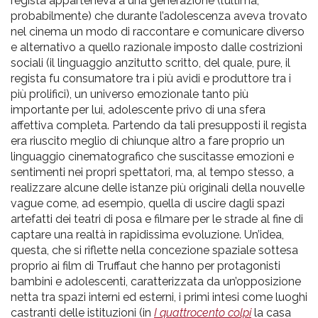
regista apparteneva a una generazione (l’ultima,
probabilmente) che durante l’adolescenza aveva trovato
nel cinema un modo di raccontare e comunicare diverso
e alternativo a quello razionale imposto dalle costrizioni
sociali (il linguaggio anzitutto scritto, del quale, pure, il
regista fu consumatore tra i più avidi e produttore tra i
più prolifici), un universo emozionale tanto più
importante per lui, adolescente privo di una sfera
affettiva completa. Partendo da tali presupposti il regista
era riuscito meglio di chiunque altro a fare proprio un
linguaggio cinematografico che suscitasse emozioni e
sentimenti nei propri spettatori, ma, al tempo stesso, a
realizzare alcune delle istanze più originali della nouvelle
vague come, ad esempio, quella di uscire dagli spazi
artefatti dei teatri di posa e filmare per le strade al fine di
captare una realtà in rapidissima evoluzione. Un’idea,
questa, che si riflette nella concezione spaziale sottesa
proprio ai film di Truffaut che hanno per protagonisti
bambini e adolescenti, caratterizzata da un’opposizione
netta tra spazi interni ed esterni, i primi intesi come luoghi
castranti delle istituzioni (in
I quattrocento colpi
la casa