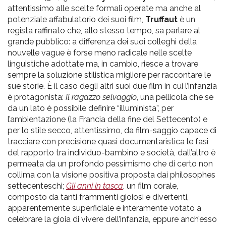
attentissimo alle scelte formali operate ma anche al
potenziale affabulatorio dei suoi film,
Truffaut
è un
regista raffinato che, allo stesso tempo, sa parlare al
grande pubblico: a differenza dei suoi colleghi della
nouvelle vague è forse meno radicale nelle scelte
linguistiche adottate ma, in cambio, riesce a trovare
sempre la soluzione stilistica migliore per raccontare le
sue storie. È il caso degli altri suoi due film in cui l’infanzia
è protagonista:
Il ragazzo selvaggio
, una pellicola che se
da un lato è possibile definire “illuminista”, per
l’ambientazione (la Francia della fine del Settecento) e
per lo stile secco, attentissimo, da film-saggio capace di
tracciare con precisione quasi documentaristica le fasi
del rapporto tra individuo-bambino e società, dall’altro è
permeata da un profondo pessimismo che di certo non
collima con la visione positiva proposta dai philosophes
settecenteschi;
Gli anni in tasca
, un film corale,
composto da tanti frammenti gioiosi e divertenti,
apparentemente superficiale e interamente votato a
celebrare la gioia di vivere dell’infanzia, eppure anch’esso