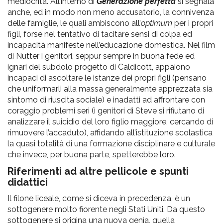
mediocrità. All’interno di
Generazione perfetta
si segnala
anche, ed in modo non meno accusatorio, la connivenza
delle famiglie, le quali ambiscono all’
optimum
per i propri
figli, forse nel tentativo di tacitare sensi di colpa ed
incapacità manifeste nell’educazione domestica. Nel film
di Nutter i genitori, seppur sempre in buona fede ed
ignari del subdolo progetto di Caldicott, appaiono
incapaci di ascoltare le istanze dei propri figli (pensano
che uniformarli alla massa generalmente apprezzata sia
sintomo di riuscita sociale) e inadatti ad affrontare con
coraggio problemi seri (i genitori di Steve si rifiutano di
analizzare il suicidio del loro figlio maggiore, cercando di
rimuovere l’accaduto), affidando all’istituzione scolastica
la quasi totalità di una formazione disciplinare e culturale
che invece, per buona parte, spetterebbe loro.
Riferimenti ad altre pellicole e spunti
didattici
Il filone liceale, come si diceva in precedenza, è un
sottogenere molto fiorente negli Stati Uniti. Da questo
sottogenere si origina una nuova genìa, quella