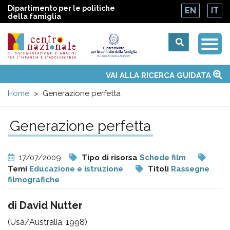
Dipartimento per le politiche
EN
IT
della famiglia
Togg
Centro
Navi
Main
VAI ALLA RICERCA GUIDATA
Chi siamo
Osservatori nazionali
Siti d'interesse
Notizie
Eventi
Contatti
Temi
Attività
Convenzione ONU
menu
nazionale
Home
Generazione perfetta
di
Generazione perfetta
Documentazione
17/07/2009
Tipo di risorsa
Schede film
e
Temi
Educazione e istruzione
Titoli
Rassegne
filmografiche
analisi
di David Nutter
(Usa/Australia, 1998)