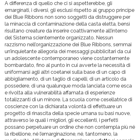
A differenza di quello che ci si aspetterebbe, gli
emarginati, i diversi, gli esclusi rispetto al gruppo principe
dei Blue Ribbons non sono soggetti da distruggere per
la minaccia di contaminazione della casta eletta, bensì
risultano creature da inserire coattivamente all’interno
del Sistema scientemente organizzato. Nessun
razzismo nell’organizzazione dei Blue Ribbons, semmai
un’inquietante allegoria dei messaggi pubblicitari da cui
un adolescente contemporaneo viene costantemente
bombardato, fino al punto in cui avverte la necessità di
uniformarsi agli altri coetanei sulla base di un capo di
abbigliamento, di un taglio di capelli, di un articolo da
possedere, di una qualunque moda lanciata come esca
e rivolta alla vulnerabilità affamata di esperienze
totalizzanti di un minore. La scuola come cesellatrice di
coscienze con la dichiarata volontà di effettuare un
progetto di rinascita della specie umana su basi nuove,
attraverso le quali i migliori, gli eccellenti, i perfetti
possano perpetuare un ordine che non contempla più né
la ribellione, né l’emarginazione, né, tantomeno, la