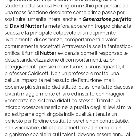
studenti della scuola Herrington in Ohio per puntare ad
una massificazione desolante come primo passo per
sostituire l’umanità intera, anche in
Generazione perfetta
di
David Nutter
la metafora appare fin troppo chiara: la
scuola è la principale colpevole di un deprimente
livellamento di coscienze, comportamenti e valori
comunemente accettati. Attraverso la scelta fantastico-
orrifica, il film di
Nutter
evidenzia come il responsabile
della standardizzazione di comportamenti, azioni,
atteggiamenti, pensieri e costumi sia un insegnante, il
professor Caldicott. Non un professore matto, una
cellula impazzita nel tessuto dell’istruzione, ma il
docente più stimato dell’istituto, quasi che l’atto d’accusa
diventi maggiormente chiaro ed inserito con maggior
veemenza nel sistema didattico stesso. Tramite un
microprocessore inserito nella pupilla degli allievi si mira
ad estirparne ogni singola individualità, ritenuta un
pericolo per l’ordine costituito perché non controllabile,
non veicolabile, difficile da annettere all’interno di un
organismo sociale in cui i talenti devono essere annullati.