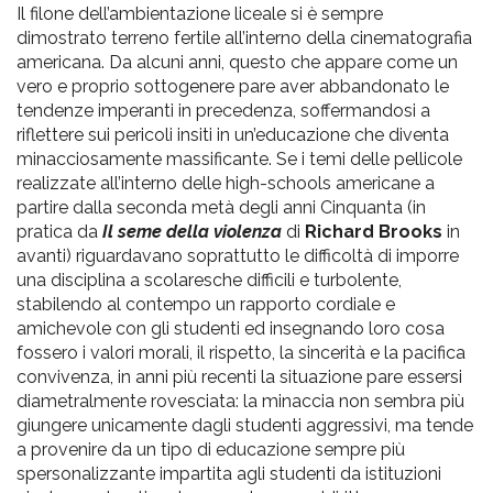
Il filone dell’ambientazione liceale si è sempre
dimostrato terreno fertile all’interno della cinematografia
americana. Da alcuni anni, questo che appare come un
vero e proprio sottogenere pare aver abbandonato le
tendenze imperanti in precedenza, soffermandosi a
riflettere sui pericoli insiti in un’educazione che diventa
minacciosamente massificante. Se i temi delle pellicole
realizzate all’interno delle high-schools americane a
partire dalla seconda metà degli anni Cinquanta (in
pratica da
Il seme della violenza
di
Richard Brooks
in
avanti) riguardavano soprattutto le difficoltà di imporre
una disciplina a scolaresche difficili e turbolente,
stabilendo al contempo un rapporto cordiale e
amichevole con gli studenti ed insegnando loro cosa
fossero i valori morali, il rispetto, la sincerità e la pacifica
convivenza, in anni più recenti la situazione pare essersi
diametralmente rovesciata: la minaccia non sembra più
giungere unicamente dagli studenti aggressivi, ma tende
a provenire da un tipo di educazione sempre più
spersonalizzante impartita agli studenti da istituzioni