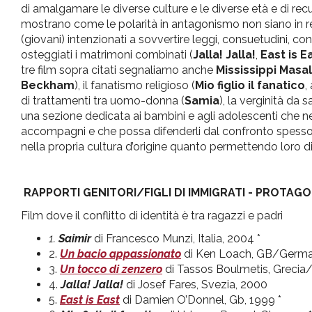
di amalgamare le diverse culture e le diverse età e di recup
mostrano come le polarità in antagonismo non siano in rea
(giovani) intenzionati a sovvertire leggi, consuetudini, c
osteggiati i matrimoni combinati (
Jalla! Jalla!
,
East is E
tre film sopra citati segnaliamo anche
Mississippi Masa
Beckham
), il fanatismo religioso (
Mio figlio il fanatico
,
di trattamenti tra uomo-donna (
Samia
), la verginità da
una sezione dedicata ai bambini e agli adolescenti che nei
accompagni e che possa difenderli dal confronto spesso c
nella propria cultura d’origine quanto permettendo loro di 
RAPPORTI GENITORI/FIGLI DI IMMIGRATI - PROTAGO
Film dove il conflitto di identità è tra ragazzi e padri
1.
Saimir
di Francesco Munzi, Italia, 2004 *
2.
Un bacio appassionato
di Ken Loach, GB/Germa
3.
Un tocco di zenzero
di Tassos Boulmetis, Grecia/
4.
Jalla! Jalla!
di Josef Fares, Svezia, 2000
5.
East is East
di Damien O’Donnel, Gb, 1999 *