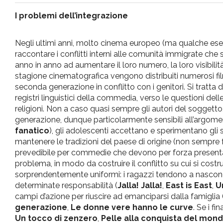
pr
I problemi dell’integrazione
l'infanzia
Negli ultimi anni, molto cinema europeo (ma qualche esempi
raccontare i conflitti interni alle comunità immigrate che
e
anno in anno ad aumentare il loro numero, la loro visibilità,
stagione cinematografica vengono distribuiti numerosi fil
seconda generazione in conflitto con i genitori. Si tratta 
l'adolescenza
registri linguistici della commedia, verso le questioni del
religioni. Non a caso quasi sempre gli autori del soggetto
generazione, dunque particolarmente sensibili all’argoment
fanatico
), gli adolescenti accettano e sperimentano gli st
mantenere le tradizioni del paese di origine (non sempre f
prevedibile per commedie che devono per forza presentar
problema, in modo da costruire il conflitto su cui si costr
sorprendentemente uniformi: i ragazzi tendono a nascondere a
determinate responsabilità (
Jalla! Jalla!
,
East is East
,
U
campi d’azione per riuscire ad emanciparsi dalla famiglia
generazione
,
Le donne vere hanno le curve
. Se i fi
Un tocco di zenzero
,
Pelle alla conquista del mon