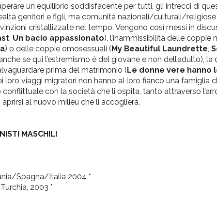
erare un equilibrio soddisfacente per tutti, gli intrecci di que
ltà genitori e figli, ma comunità nazionali/culturali/religios
onvinzioni cristallizzate nel tempo. Vengono così messi in disc
ast
,
Un bacio appassionato
), l’inammissibilità delle coppie m
la
) o delle coppie omosessuali (
My Beautiful Laundrette
,
S
 anche se qui l’estremismo è del giovane e non dell’adulto), la
 salvaguardare prima del matrimonio (
Le donne vere hanno l
 loro viaggi migratori non hanno al loro fianco una famiglia ch
onflittuale con la società che li ospita, tanto attraverso l’
aprirsi al nuovo milieu che li accoglierà.
NISTI MASCHILI
nia/Spagna/Italia 2004 *
Turchia, 2003 *