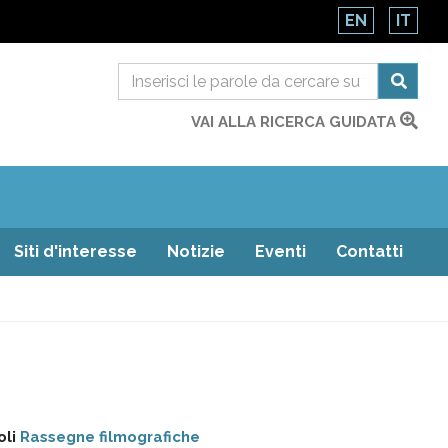
EN
IT
VAI ALLA RICERCA GUIDATA
Siti d'interesse
Notizie
Eventi
Contatti
oli
Rassegne filmografiche