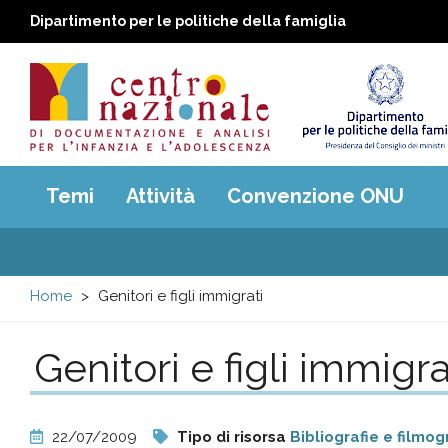
Dipartimento per le politiche della famiglia
Centro
Main
Temi
Attività
Convenzione ONU
menu
nazionale
di
Home
Genitori e figli immigrati
Documentazione
Genitori e figli immigra
e
analisi
22/07/2009
Tipo di risorsa
Bibliografie e filmog