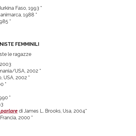
urkina Faso, 1993 *
Danimarca, 1988 *
985 *
NISTE
FEMMINILI
iste le ragazze
 2003
mania/USA, 2002 *
o, USA, 2002 *
0 *
990 *
93
 parlare
di James L. Brooks, Usa, 2004*
/Francia, 2000 *