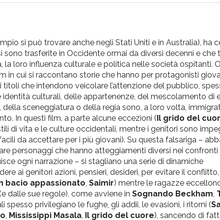
o si può trovare anche negli Stati Uniti e in Australia), ha c
 si sono trasferite in Occidente ormai da diversi decenni e che
 la loro influenza culturale e politica nelle società ospitanti. 
m in cui si raccontano storie che hanno per protagonisti giova
di titoli che intendono veicolare l’attenzione del pubblico, spes
le identità culturali, delle appartenenze, del mescolamento di et
, della sceneggiatura o della regia sono, a loro volta, immigra
o. In questi film, a parte alcune eccezioni (
Il grido del cuo
ili di vita e le culture occidentali, mentre i genitori sono impe
acili da accettare per i più giovani). Su questa falsariga – ab
e personaggi che hanno atteggiamenti diversi nei confronti 
uisce ogni narrazione – si stagliano una serie di dinamiche
i genitori azioni, pensieri, desideri, per evitare il conflitto, 
n bacio appassionato
,
Saimir
) mentre le ragazze eccellono 
 (e dalle sue regole), come avviene in
Sognando Beckham
,
nali spesso privilegiano le fughe, gli addii, le evasioni, i ritorni (
Sa
do
,
Mississippi Masala
,
Il grido del cuore
), sancendo di fatt