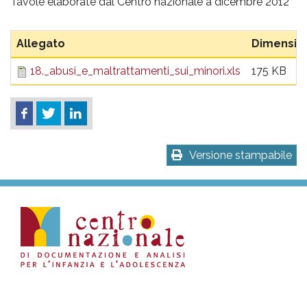
pr
Tavole elaborate dal Centro nazionale a dicembre 2012
l'infanzia
Allegato
Dimensio
e
18._abusi_e_maltrattamenti_sui_minori.xls
175 KB
l'adolescenza
Versione stampabile