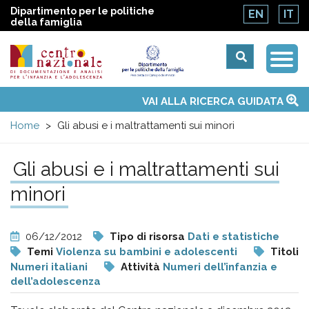
Dipartimento per le politiche
EN
IT
della famiglia
Togg
Centro
Navi
Main
VAI ALLA RICERCA GUIDATA
Chi siamo
Osservatori nazionali
Siti d'interesse
Notizie
Eventi
Contatti
Temi
Attività
Convenzione ONU
menu
nazionale
Home
Gli abusi e i maltrattamenti sui minori
di
Gli abusi e i maltrattamenti sui
minori
Documentazione
e
06/12/2012
Tipo di risorsa
Dati e statistiche
Temi
Violenza su bambini e adolescenti
Titoli
analisi
Numeri italiani
Attività
Numeri dell’infanzia e
dell’adolescenza