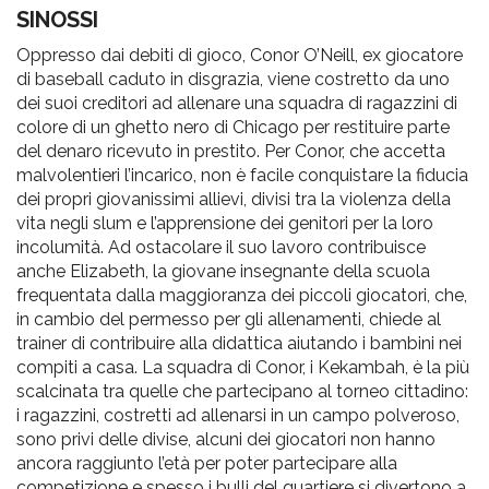
pr
SINOSSI
l'infanzia
Oppresso dai debiti di gioco, Conor O’Neill, ex giocatore
di baseball caduto in disgrazia, viene costretto da uno
e
dei suoi creditori ad allenare una squadra di ragazzini di
colore di un ghetto nero di Chicago per restituire parte
del denaro ricevuto in prestito. Per Conor, che accetta
l'adolescenza
malvolentieri l’incarico, non è facile conquistare la fiducia
dei propri giovanissimi allievi, divisi tra la violenza della
vita negli slum e l’apprensione dei genitori per la loro
incolumità. Ad ostacolare il suo lavoro contribuisce
anche Elizabeth, la giovane insegnante della scuola
frequentata dalla maggioranza dei piccoli giocatori, che,
in cambio del permesso per gli allenamenti, chiede al
trainer di contribuire alla didattica aiutando i bambini nei
compiti a casa. La squadra di Conor, i Kekambah, è la più
scalcinata tra quelle che partecipano al torneo cittadino:
i ragazzini, costretti ad allenarsi in un campo polveroso,
sono privi delle divise, alcuni dei giocatori non hanno
ancora raggiunto l’età per poter partecipare alla
competizione e spesso i bulli del quartiere si divertono a