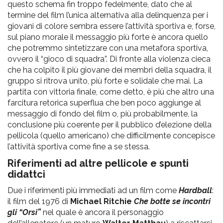
questo schema fin troppo fedelmente, dato che al
termine del film l’unica alternativa alla delinquenza per i
giovani di colore sembra essere l’attività sportiva e, forse,
sul piano morale il messaggio più forte è ancora quello
che potremmo sintetizzare con una metafora sportiva,
ovvero il “gioco di squadra”. Di fronte alla violenza cieca
che ha colpito il più giovane dei membri della squadra, il
gruppo si ritrova unito, più forte e solidale che mai. La
partita con vittoria finale, come detto, è più che altro una
farcitura retorica superflua che ben poco aggiunge al
messaggio di fondo del film o, più probabilmente, la
conclusione più coerente per il pubblico d’elezione della
pellicola (quello americano) che difficilmente concepisce
l’attività sportiva come fine a se stessa.
Riferimenti ad altre pellicole e spunti
didattci
Due i riferimenti più immediati ad un film come
Hardball
:
il film del 1976 di
Michael Ritchie
Che botte se incontri
gli “Orsi”
nel quale è ancora il personaggio