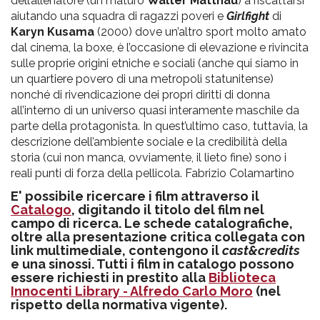
dell’allenatore (un maturo
Walter Matthau
) a riscattarsi
aiutando una squadra di ragazzi poveri e
Girlfight
di
Karyn Kusama
(2000) dove un’altro sport molto amato
dal cinema, la boxe, è l’occasione di elevazione e rivincita
sulle proprie origini etniche e sociali (anche qui siamo in
un quartiere povero di una metropoli statunitense)
nonché di rivendicazione dei propri diritti di donna
all’interno di un universo quasi interamente maschile da
parte della protagonista. In quest’ultimo caso, tuttavia, la
descrizione dell’ambiente sociale e la credibilità della
storia (cui non manca, ovviamente, il lieto fine) sono i
reali punti di forza della pellicola. Fabrizio Colamartino
E' possibile ricercare i film attraverso il
Catalogo
, digitando il titolo del film nel
campo di ricerca. Le schede catalografiche,
oltre alla presentazione critica collegata con
link multimediale, contengono il
cast&credits
e una sinossi. Tutti i film in catalogo possono
essere richiesti in prestito alla
Biblioteca
Innocenti Library - Alfredo Carlo Moro
(nel
rispetto della normativa vigente).