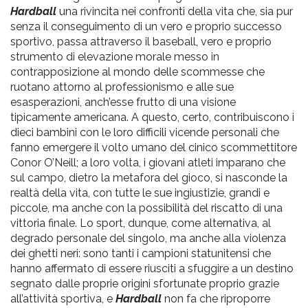
Hardball
una rivincita nei confronti della vita che, sia pur
senza il conseguimento di un vero e proprio successo
sportivo, passa attraverso il baseball, vero e proprio
strumento di elevazione morale messo in
contrapposizione al mondo delle scommesse che
ruotano attorno al professionismo e alle sue
esasperazioni, anch’esse frutto di una visione
tipicamente americana. A questo, certo, contribuiscono i
dieci bambini con le loro difficili vicende personali che
fanno emergere il volto umano del cinico scommettitore
Conor O’Neill; a loro volta, i giovani atleti imparano che
sul campo, dietro la metafora del gioco, si nasconde la
realtà della vita, con tutte le sue ingiustizie, grandi e
piccole, ma anche con la possibilità del riscatto di una
vittoria finale. Lo sport, dunque, come alternativa, al
degrado personale del singolo, ma anche alla violenza
dei ghetti neri: sono tanti i campioni statunitensi che
hanno affermato di essere riusciti a sfuggire a un destino
segnato dalle proprie origini sfortunate proprio grazie
all’attività sportiva, e
Hardball
non fa che riproporre