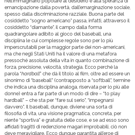
nell’immaginario popolare al desiderio e alla speranza di
emancipazione dalla povertà, dall’emarginazione sociale,
spesso dalla discriminazione razziale. Buona parte del
cosiddetto “sogno americano” passa, infatti, attraverso il
cosiddetto “diamante”, il campo dalla forma
quadrangolare adibito al gioco del baseball, una
disciplina le cui complesse regole sono per lo più
imperscrutabili per la maggior parte dei non-americani,
ma che negli Stati Uniti ha il valore di una metafora
pressoché assoluta della vita in quanto combinazione di
forza, precisione, velocità, strategia. Ecco perché la
parola “
hardball
” che dà il titolo al film, oltre ad essere un
sinonimo di “baseball” (contrapposto a “softball”, termine
che indica una disciplina analoga, riservata per lo più alle
donne) entra a far parte di un modo di dire – “to play
hardball” – che sta per “fare sul serio”, “impegnarsi
davvero”. Il baseball, dunque, diviene una sorta di
filosofia di vita, una visione pragmatica, concreta, per
niente “sportiva” e gratuita delle cose, e se ad esso sono
affidati tragitti di redenzione magari improbabili, ciò non
deve meravigliare. Ecco dunque garantita all’eroe di