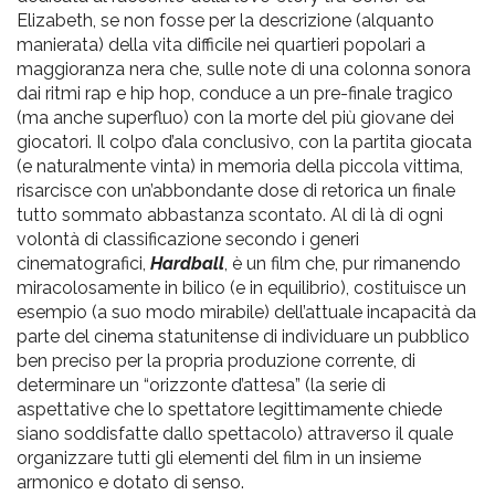
Elizabeth, se non fosse per la descrizione (alquanto
manierata) della vita difficile nei quartieri popolari a
maggioranza nera che, sulle note di una colonna sonora
dai ritmi rap e hip hop, conduce a un pre-finale tragico
(ma anche superfluo) con la morte del più giovane dei
giocatori. Il colpo d’ala conclusivo, con la partita giocata
(e naturalmente vinta) in memoria della piccola vittima,
risarcisce con un’abbondante dose di retorica un finale
tutto sommato abbastanza scontato. Al di là di ogni
volontà di classificazione secondo i generi
cinematografici,
Hardball
, è un film che, pur rimanendo
miracolosamente in bilico (e in equilibrio), costituisce un
esempio (a suo modo mirabile) dell’attuale incapacità da
parte del cinema statunitense di individuare un pubblico
ben preciso per la propria produzione corrente, di
determinare un “orizzonte d’attesa” (la serie di
aspettative che lo spettatore legittimamente chiede
siano soddisfatte dallo spettacolo) attraverso il quale
organizzare tutti gli elementi del film in un insieme
armonico e dotato di senso.