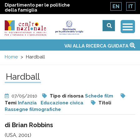
Dipartimento per le politiche
EN
IT
della famiglia
Togg
Centro
Navi
Main
VAI ALLA RICERCA GUIDATA
Chi siamo
Osservatori nazionali
Siti d'interesse
Notizie
Eventi
Contatti
Temi
Attività
Convenzione ONU
menu
nazionale
Home
Hardball
di
Hardball
Documentazione
07/05/2010
Tipo di risorsa
Schede film
e
Temi
Infanzia
Educazione civica
Titoli
Rassegne filmografiche
analisi
di Brian Robbins
(USA, 2001)