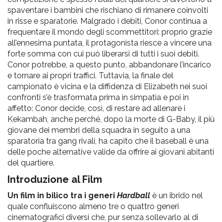
spaventare i bambini che rischiano di rimanere coinvolti
in risse e sparatorie. Malgrado i debiti, Conor continua a
frequentare il mondo degli scommettitori: proprio grazie
all’ennesima puntata, il protagonista riesce a vincere una
forte somma con cui può liberarsi di tutti i suoi debiti.
Conor potrebbe, a questo punto, abbandonare l’incarico
e tornare ai propri traffici. Tuttavia, la finale del
campionato è vicina e la diffidenza di Elizabeth nei suoi
confronti s’è trasformata prima in simpatia e poi in
affetto: Conor decide, così, di restare ad allenare i
Kekambah, anche perché, dopo la morte di G-Baby, il più
giovane dei membri della squadra in seguito a una
sparatoria tra gang rivali, ha capito che il baseball è una
delle poche alternative valide da offrire ai giovani abitanti
del quartiere.
Introduzione al Film
Un film in bilico tra i generi
Hardball
è un ibrido nel
quale confluiscono almeno tre o quattro generi
cinematografici diversi che, pur senza sollevarlo al di