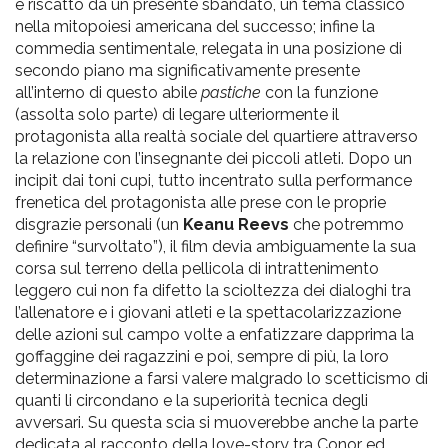
e riscatto da un presente sbandato, un tema classico
nella mitopoiesi americana del successo; infine la
commedia sentimentale, relegata in una posizione di
secondo piano ma significativamente presente
all’interno di questo abile
pastiche
con la funzione
(assolta solo parte) di legare ulteriormente il
protagonista alla realtà sociale del quartiere attraverso
la relazione con l’insegnante dei piccoli atleti. Dopo un
incipit dai toni cupi, tutto incentrato sulla performance
frenetica del protagonista alle prese con le proprie
disgrazie personali (un
Keanu Reevs
che potremmo
definire “survoltato”), il film devia ambiguamente la sua
corsa sul terreno della pellicola di intrattenimento
leggero cui non fa difetto la scioltezza dei dialoghi tra
l’allenatore e i giovani atleti e la spettacolarizzazione
delle azioni sul campo volte a enfatizzare dapprima la
goffaggine dei ragazzini e poi, sempre di più, la loro
determinazione a farsi valere malgrado lo scetticismo di
quanti li circondano e la superiorità tecnica degli
avversari. Su questa scia si muoverebbe anche la parte
dedicata al racconto della love-story tra Conor ed