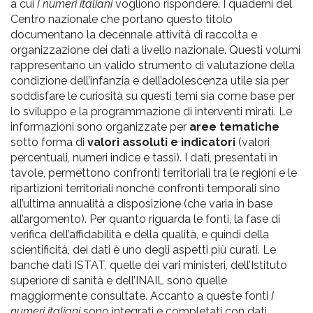
a cui
I numeri italiani
vogliono rispondere. I quaderni del
Centro nazionale che portano questo titolo
documentano la decennale attività di raccolta e
organizzazione dei dati a livello nazionale. Questi volumi
rappresentano un valido strumento di valutazione della
condizione dell’infanzia e dell’adolescenza utile sia per
soddisfare le curiosità su questi temi sia come base per
lo sviluppo e la programmazione di interventi mirati. Le
informazioni sono organizzate per
aree tematiche
sotto forma di
valori assoluti e indicatori
(valori
percentuali, numeri indice e tassi). I dati, presentati in
tavole, permettono confronti territoriali tra le regioni e le
ripartizioni territoriali nonché confronti temporali sino
all’ultima annualità a disposizione (che varia in base
all’argomento). Per quanto riguarda le fonti, la fase di
verifica dell’affidabilità e della qualità, e quindi della
scientificità, dei dati è uno degli aspetti più curati. Le
banche dati ISTAT, quelle dei vari ministeri, dell’Istituto
superiore di sanità e dell’INAIL sono quelle
maggiormente consultate. Accanto a queste fonti
I
numeri italiani
sono integrati e completati con dati