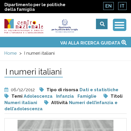
Dipartimento per le politiche
EN
IT
della famiglia
Togg
Centro
Navi
Main
VAI ALLA RICERCA GUIDATA
Chi siamo
Osservatori nazionali
Siti d'interesse
Notizie
Eventi
Contatti
Temi
Attività
Convenzione ONU
menu
nazionale
Home
I numeri italiani
di
I numeri italiani
Documentazione
06/12/2012
Tipo di risorsa
Dati e statistiche
e
Temi
Adolescenza
Infanzia
Famiglie
Titoli
Numeri italiani
Attività
Numeri dell’infanzia e
dell’adolescenza
analisi