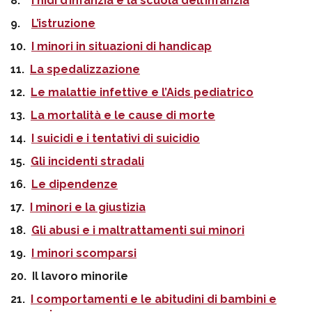
8.
I nidi d’infanzia e la scuola dell’infanzia
9.
L’istruzione
10.
I minori in situazioni di handicap
11.
La spedalizzazione
12.
Le malattie infettive e l’Aids pediatrico
13.
La mortalità e le cause di morte
14.
I suicidi e i tentativi di suicidio
15.
Gli incidenti stradali
16.
Le dipendenze
17.
I minori e la giustizia
18.
Gli abusi e i maltrattamenti sui minori
19.
I minori scomparsi
20. Il lavoro minorile
21.
I comportamenti e le abitudini di bambini e