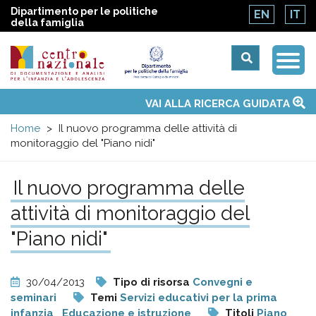
Dipartimento per le politiche
EN
IT
della famiglia
Togg
Centro
Navi
Main
VAI ALLA RICERCA GUIDATA
Chi siamo
Osservatori nazionali
Siti d'interesse
Notizie
Eventi
Contatti
Temi
Attività
Convenzione ONU
menu
nazionale
Home
Il nuovo programma delle attività di
monitoraggio del "Piano nidi"
di
Il nuovo programma delle
Documentazione
attività di monitoraggio del
e
"Piano nidi"
analisi
30/04/2013
Tipo di risorsa
Convegni e
seminari
Temi
Servizi educativi per la prima
infanzia
Educazione e istruzione
Titoli
Piano