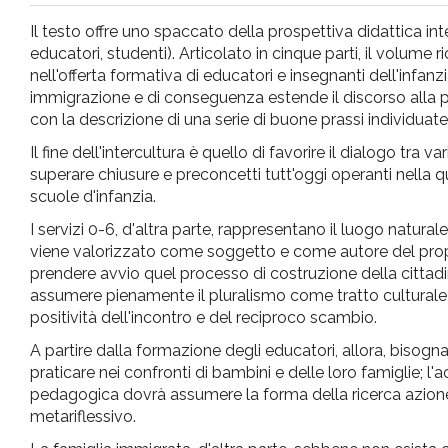
pr
Il testo offre uno spaccato della prospettiva didattica inte
educatori, studenti). Articolato in cinque parti, il volume r
l'infanzia
nell'offerta formativa di educatori e insegnanti dell'infan
immigrazione e di conseguenza estende il discorso alla prop
con la descrizione di una serie di buone prassi individuate 
e
Il fine dell'intercultura è quello di favorire il dialogo tr
superare chiusure e preconcetti tutt'oggi operanti nella quo
l'adolescenza
scuole d'infanzia.
I servizi 0-6, d'altra parte, rappresentano il luogo naturale
viene valorizzato come soggetto e come autore del propr
prendere avvio quel processo di costruzione della cittad
assumere pienamente il pluralismo come tratto culturale s
positività dell'incontro e del reciproco scambio.
A partire dalla formazione degli educatori, allora, bisogna
praticare nei confronti di bambini e delle loro famiglie; l'a
pedagogica dovrà assumere la forma della ricerca azione p
metariflessivo.