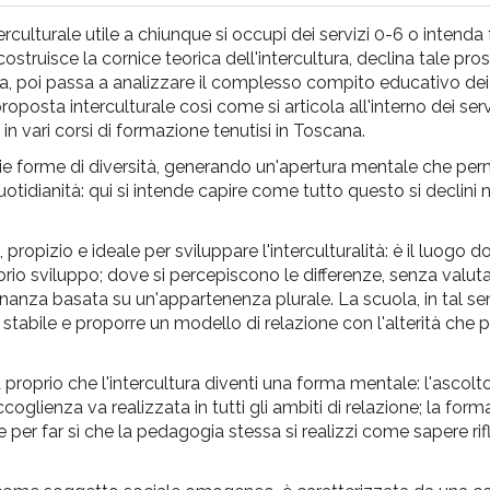
rculturale utile a chiunque si occupi dei servizi 0-6 o intenda 
icostruisce la cornice teorica dell'intercultura, declina tale pro
zia, poi passa a analizzare il complesso compito educativo dei 
osta interculturale così come si articola all'interno dei serviz
in vari corsi di formazione tenutisi in Toscana.
a varie forme di diversità, generando un'apertura mentale che per
tidianità: qui si intende capire come tutto questo si declini ne
, propizio e ideale per sviluppare l'interculturalità: è il luogo 
io sviluppo; dove si percepiscono le differenze, senza valut
inanza basata su un'appartenenza plurale. La scuola, in tal s
tabile e proporre un modello di relazione con l'alterità che p
 proprio che l'intercultura diventi una forma mentale: l'ascolt
ccoglienza va realizzata in tutti gli ambiti di relazione; la for
er far sì che la pedagogia stessa si realizzi come sapere rif