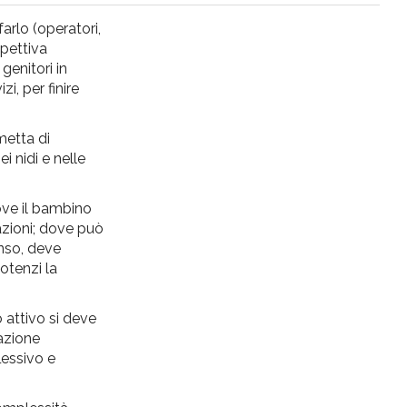
farlo (operatori,
spettiva
genitori in
i, per finire
metta di
i nidi e nelle
dove il bambino
azioni; dove può
enso, deve
otenzi la
o attivo si deve
mazione
lessivo e