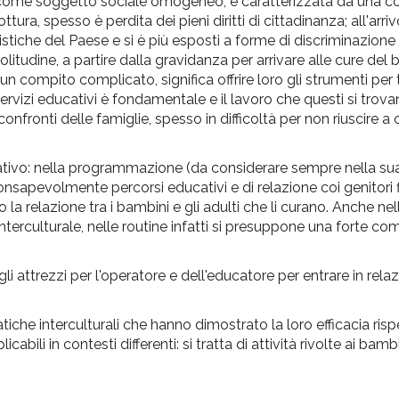
a come soggetto sociale omogeneo, è caratterizzata da una c
ura, spesso è perdita dei pieni diritti di cittadinanza; all'arriv
stiche del Paese e si è più esposti a forme di discriminazione
solitudine, a partire dalla gravidanza per arrivare alle cure del
 un compito complicato, significa offrire loro gli strumenti per 
dei servizi educativi è fondamentale e il lavoro che questi si tro
onfronti delle famiglie, spesso in difficoltà per non riuscire 
ativo: nella programmazione (da considerare sempre nella su
consapevolmente percorsi educativi e di relazione coi genitori f
la relazione tra i bambini e gli adulti che li curano. Anche nell
interculturale, nelle routine infatti si presuppone una forte 
 attrezzi per l'operatore e dell'educatore per entrare in rela
ratiche interculturali che hanno dimostrato la loro efficacia ris
abili in contesti differenti: si tratta di attività rivolte ai bam