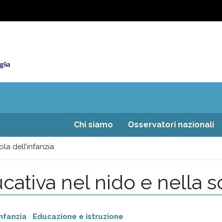
Chi siamo
Osservatori nazionali
la dell’infanzia
cativa nel nido e nella s
infanzia
Educazione e istruzione