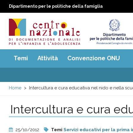
Dipartimento per le politiche della famiglia
Centro
Main
Temi
Attività
Convenzione ONU
menu
nazionale
di
Home
Intercultura e cura educativa nel nido e nella scuo
Documentazione
Intercultura e cura edu
e
analisi
25/10/2012
Temi
Servizi educativi per la prima 