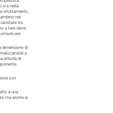
omplessità
o si è nella
 e sfruttamento.
 bambino nei
transitare tra
vano a fare deve
a comunicare
a dimensione di
inalizzandoli a
e attività di
componente
zione con
petto a una
bini, ma anche ai