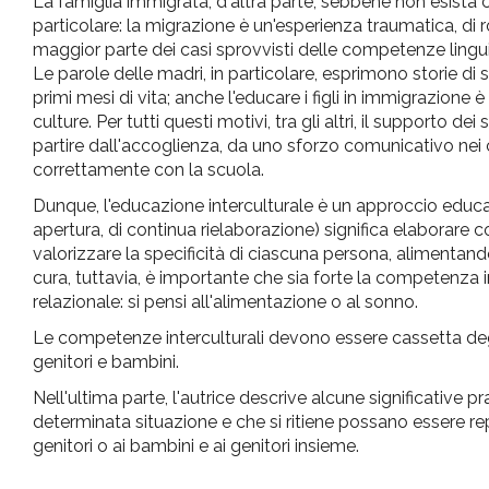
La famiglia immigrata, d'altra parte, sebbene non esist
particolare: la migrazione è un'esperienza traumatica, di rott
maggior parte dei casi sprovvisti delle competenze lingui
Le parole delle madri, in particolare, esprimono storie di 
primi mesi di vita; anche l'educare i figli in immigrazione è
culture. Per tutti questi motivi, tra gli altri, il supporto 
partire dall'accoglienza, da uno sforzo comunicativo nei c
correttamente con la scuola.
Dunque, l'educazione interculturale è un approccio educ
apertura, di continua rielaborazione) significa elaborare 
valorizzare la specificità di ciascuna persona, alimentando 
cura, tuttavia, è importante che sia forte la competenza 
relazionale: si pensi all'alimentazione o al sonno.
Le competenze interculturali devono essere cassetta degli
genitori e bambini.
Nell'ultima parte, l'autrice descrive alcune significative p
determinata situazione e che si ritiene possano essere replic
genitori o ai bambini e ai genitori insieme.