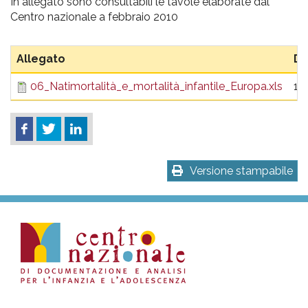
pr
In allegato sono consultabili le tavole elaborate dal
Centro nazionale a febbraio 2010
l'infanzia
Allegato
Di
e
06_Natimortalità_e_mortalità_infantile_Europa.xls
10
l'adolescenza
Versione stampabile