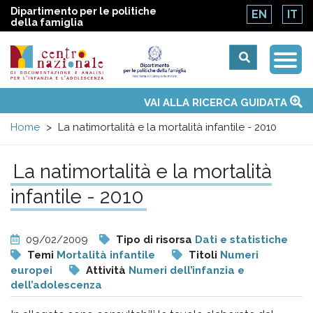
Dipartimento per le politiche
EN
IT
della famiglia
Togg
Centro
Navi
Main
VAI ALLA RICERCA GUIDATA
Chi siamo
Osservatori nazionali
Siti d'interesse
Notizie
Eventi
Contatti
Temi
Attività
Convenzione ONU
menu
nazionale
Home
La natimortalità e la mortalità infantile - 2010
di
La natimortalità e la mortalità
infantile - 2010
Documentazione
e
09/02/2009
Tipo di risorsa
Dati e statistiche
Temi
Mortalità infantile
Titoli
Numeri
analisi
europei
Attività
Numeri dell’infanzia e
dell’adolescenza