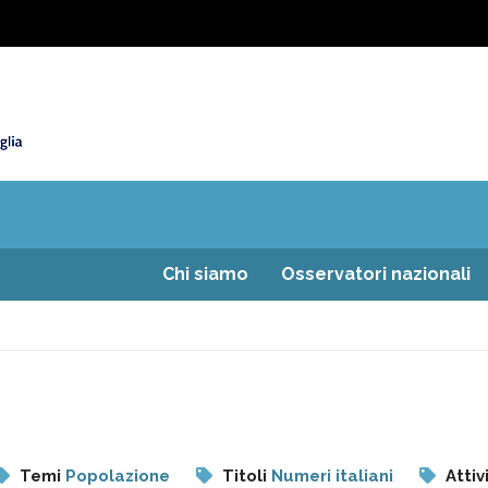
Chi siamo
Osservatori nazionali
Temi
Popolazione
Titoli
Numeri italiani
Attiv