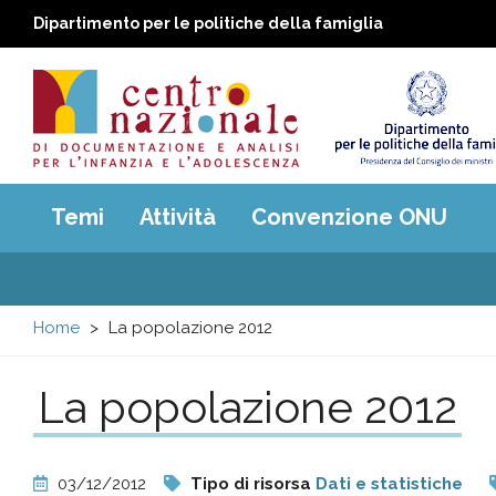
Dipartimento per le politiche della famiglia
Centro
Main
Temi
Attività
Convenzione ONU
menu
nazionale
di
Home
La popolazione 2012
Documentazione
La popolazione 2012
e
analisi
03/12/2012
Tipo di risorsa
Dati e statistiche