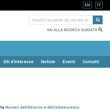
EN
IT
VAI ALLA RICERCA GUIDATA
Siti d'interesse
Notizie
Eventi
Contatti
ità
Numeri dell’infanzia e dell’adolescenza