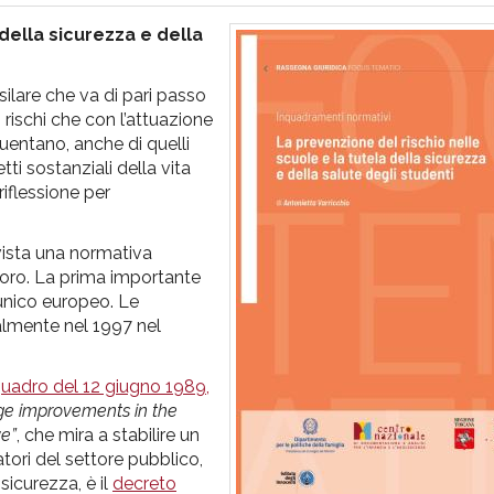
della sicurezza e della
silare che va di pari passo
rischi che con l’attuazione
quentano, anche di quelli
tti sostanziali della vita
riflessione per
evista una normativa
avoro. La prima importante
 unico europeo. Le
ialmente nel 1997 nel
 quadro del 12 giugno 1989,
ge improvements in the
ve”
, che mira a stabilire un
ratori del settore pubblico,
 sicurezza, è il
decreto