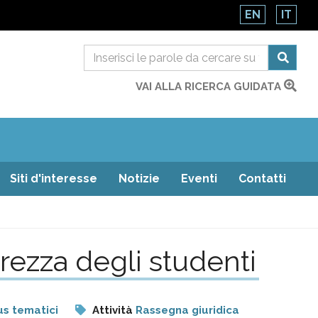
EN
IT
VAI ALLA RICERCA GUIDATA
Siti d'interesse
Notizie
Eventi
Contatti
urezza degli studenti
s tematici
Attività
Rassegna giuridica