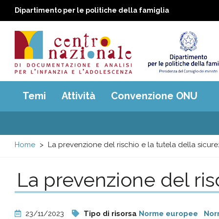
Dipartimento per le politiche della famiglia
Centro
Main
Temi
Attività
Convenzione ONU
menu
nazionale
di
Home
La prevenzione del rischio e la tutela della sicur
Documentazione
La prevenzione del risc
e
analisi
23/11/2023
Tipo di risorsa
Norme europee
Nor