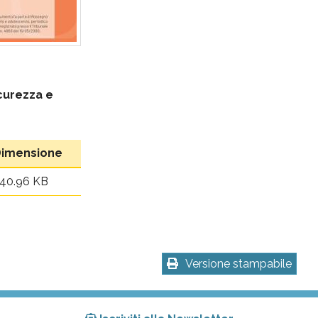
icurezza e
imensione
40.96 KB
Versione stampabile