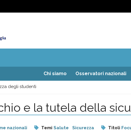
Chi siamo
Osservatori nazionali
ezza degli studenti
hio e la tutela della sic
me nazionali
Temi
Salute
Sicurezza
Titoli
Focu