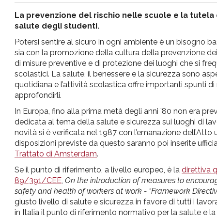
pr
La prevenzione del rischio nelle scuole e la tutela 
salute degli studenti.
l'infanzia
Potersi sentire al sicuro in ogni ambiente è un bisogno ba
sia con la promozione della cultura della prevenzione dei 
e
di misure preventive e di protezione dei luoghi che si fre
scolastici. La salute, il benessere e la sicurezza sono aspe
quotidiana e l’attività scolastica offre importanti spunti di 
l'adolescenza
approfondirli.
In Europa, fino alla prima metà degli anni ’80 non era pr
dedicata al tema della salute e sicurezza sui luoghi di l
novità si è verificata nel 1987 con l’emanazione dell’Atto
disposizioni previste da questo saranno poi inserite uffic
Trattato di Amsterdam
.
Se il punto di riferimento, a livello europeo, è la
direttiva
89/391/CEE
,
On the introduction of measures to encoura
safety and health of workers at work - “Framework Directi
giusto livello di salute e sicurezza in favore di tutti i lavo
in Italia il punto di riferimento normativo per la salute e la