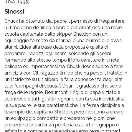
pr
(USA, 1995)
l'infanzia
Sinossi
Chuck ha ottenuto dal padre il permesso di frequentare
e
l’ultimo anno del liceo a bordo dell’Albatross, una nave-
scuola capitanata dallo skipper Sheldon con un
equipaggio formato da marinai e una ciurma di giovani
l'adolescenza
alunni. L’idea alla base della proposta è quella di
preparare i ragazzi agli esami solcando gli oceani,
formando allo stesso tempo il loro carattere in un’età
delicata ed importantissima. Chuck riesce subito a fare
amicizia con Gil, ragazzo timido che ha perso il fratello in
un incidente su un albero, e fa la conoscenza degli altri
suoi “compagni di scuola”: Dean, il gradasso che se ne
frega delle regole, Beaumont, il figlio di papà viziato e
scontroso e tutti gli altri, ognuno con la sua individualità,
le sue paure, le sue caratteristiche. La ferrea disciplina e
l’esempio del capitano Sheldon, però, riescono a creare
un equipaggio compatto e preparato nei giorni che
precedono la partenza per il mare aperto. Il gruppo è
affiatato e comincia a veleggiare verso terre lontane; i