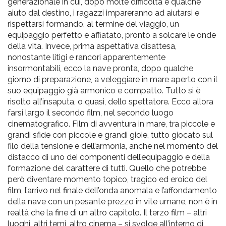
generazionale in cui, dopo molte difficoltà e qualche
aiuto dal destino, i ragazzi impareranno ad aiutarsi e
rispettarsi formando, al termine del viaggio, un
equipaggio perfetto e affiatato, pronto a solcare le onde
della vita. Invece, prima aspettativa disattesa,
nonostante litigi e rancori apparentemente
insormontabili, ecco la nave pronta, dopo qualche
giorno di preparazione, a veleggiare in mare aperto con il
suo equipaggio già armonico e compatto. Tutto si è
risolto all’insaputa, o quasi, dello spettatore. Ecco allora
farsi largo il secondo film, nel secondo luogo
cinematografico. Film di avventura in mare, tra piccole e
grandi sfide con piccole e grandi gioie, tutto giocato sul
filo della tensione e dell’armonia, anche nel momento del
distacco di uno dei componenti dell’equipaggio e della
formazione del carattere di tutti. Quello che potrebbe
però diventare momento topico, tragico ed eroico del
film, l’arrivo nel finale dell’onda anomala e l’affondamento
della nave con un pesante prezzo in vite umane, non è in
realtà che la fine di un altro capitolo. Il terzo film – altri
luoghi, altri temi, altro cinema – si svolge all’interno di