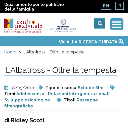
Dipartimento per le politiche
EN
IT
della famiglia
Togg
Centro
Navi
Main
VAI ALLA RICERCA GUIDATA
Chi siamo
Osservatori nazionali
Siti d'interesse
Notizie
Eventi
Contatti
Temi
Attività
Convenzione ONU
menu
nazionale
Home
L'Albatross - Oltre la tempesta
di
L'Albatross - Oltre la tempesta
Documentazione
07/05/2010
Tipo di risorsa
Schede film
e
Temi
Adolescenza
Relazioni intergenerazionali
Sviluppo psicologico
Titoli
Rassegne
filmografiche
analisi
di Ridley Scott