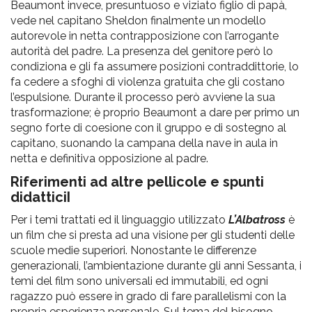
Beaumont invece, presuntuoso e viziato figlio di papà,
vede nel capitano Sheldon finalmente un modello
autorevole in netta contrapposizione con l’arrogante
autorità del padre. La presenza del genitore però lo
condiziona e gli fa assumere posizioni contraddittorie, lo
fa cedere a sfoghi di violenza gratuita che gli costano
l’espulsione. Durante il processo però avviene la sua
trasformazione; è proprio Beaumont a dare per primo un
segno forte di coesione con il gruppo e di sostegno al
capitano, suonando la campana della nave in aula in
netta e definitiva opposizione al padre.
Riferimenti ad altre pellicole e spunti
didatticiI
Per i temi trattati ed il linguaggio utilizzato
L’Albatross
è
un film che si presta ad una visione per gli studenti delle
scuole medie superiori. Nonostante le differenze
generazionali, l’ambientazione durante gli anni Sessanta, i
temi del film sono universali ed immutabili, ed ogni
ragazzo può essere in grado di fare parallelismi con la
propria esperienza personale. Sul tema del bisogno