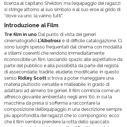
licenza al capitano Sheldon, ma l’equipaggio dei ragazzi
si stringe attorno al suo simbolo e al suo eroe al grido di
“dove va uno, là vanno tutti”.
Introduzione al Film
Tre film in uno
Dal punto di vista dei generi
cinematografici
L’Albatross
è di difficile catalogazione. Ci
sono luoghi spesso frequentati dal cinema con modalità
e stilemi coerenti che rendono immediatamente
riconoscibile un film, lasciando spazio alle aspettative da
parte del pubblico e alla possibilità da parte del regista
di assecondarle, tradirle, eluderle, modificarle. In questo
senso
Ridley Scott
si trova a poter maneggiare una
materia piuttosto versatile e malleabile, in grado di
adattarsi ad almeno tre generi. Il film comincia come un
affresco giovanile ambientato negli anni ’60, in cui la
macchina da presa si sofferma a raccontare la
composizione dell’equipaggio in una descrizione sempre
più approfondita dei ragazzi che lo compongono; ecco
che il film sembra prendere la rotta dello spaccato