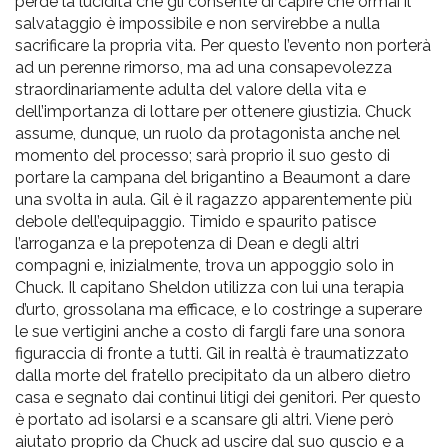
perde la lucidità che gli consente di capire che ormai il
salvataggio è impossibile e non servirebbe a nulla
sacrificare la propria vita. Per questo l’evento non porterà
ad un perenne rimorso, ma ad una consapevolezza
straordinariamente adulta del valore della vita e
dell’importanza di lottare per ottenere giustizia. Chuck
assume, dunque, un ruolo da protagonista anche nel
momento del processo; sarà proprio il suo gesto di
portare la campana del brigantino a Beaumont a dare
una svolta in aula. Gil è il ragazzo apparentemente più
debole dell’equipaggio. Timido e spaurito patisce
l’arroganza e la prepotenza di Dean e degli altri
compagni e, inizialmente, trova un appoggio solo in
Chuck. Il capitano Sheldon utilizza con lui una terapia
d’urto, grossolana ma efficace, e lo costringe a superare
le sue vertigini anche a costo di fargli fare una sonora
figuraccia di fronte a tutti. Gil in realtà è traumatizzato
dalla morte del fratello precipitato da un albero dietro
casa e segnato dai continui litigi dei genitori. Per questo
è portato ad isolarsi e a scansare gli altri. Viene però
aiutato proprio da Chuck ad uscire dal suo guscio e a