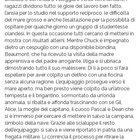
ragazzi dividono tutto: le gioie del lavoro ben fatto,
l’ansia per lo studio nel supporto reciproco, le difficoltà
del mare grosso e anche l’esaltazione per la possibilità di
ospitare per qualche giorno un gruppo di studentesse
olandesi. In questa occasione tutti cercano di mettersi in
mostra con risultati alterni. Mentre Chuck è impegnato
dietro un cespuglio con una disponibile biondina,
Beaumont, che ha ricevuto la visita della madre
apprensiva e del padre arrogante, litiga e si ubriaca
dimostrando tutto il suo malessere. Di lì a poco si farà
espellere per aver colpito un delfino con una fiocina
senza alcuna ragione. L’equipaggio prosegue verso il
mare aperto, ma ben presto viene colpito da un’atroce
tempesta e il brigantino, sormontato da un’onda
anomala, si ribalta e affonda trascinando con sé Gil,
Alice, la moglie del capitano, il cuoco Pascal e Dean che
si è immerso per cercare di mettere in salvo la campana,
simbolo della nave. Grazie alle scialuppe il resto
dell’equipaggio si salva e viene riportato in patria da una
fregata militare. Lì comincia il processo per ritirare la