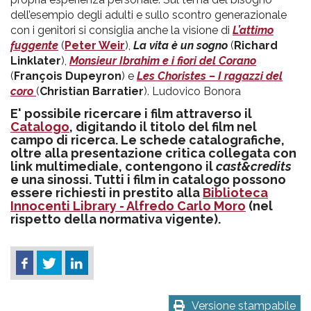
dell’esempio degli adulti e sullo scontro generazionale
con i genitori si consiglia anche la visione di
L’attimo
fuggente
(
Peter Weir
),
La vita è un sogno
(
Richard
Linklater
),
Monsieur Ibrahim e i fiori del Corano
(
François Dupeyron
) e
Les Choristes – I ragazzi del
coro
(
Christian Barratier
). Ludovico Bonora
E' possibile ricercare i film attraverso il
Catalogo
, digitando il titolo del film nel
campo di ricerca. Le schede catalografiche,
oltre alla presentazione critica collegata con
link multimediale, contengono il
cast&credits
e una sinossi. Tutti i film in catalogo possono
essere richiesti in prestito alla
Biblioteca
Innocenti Library - Alfredo Carlo Moro
(nel
rispetto della normativa vigente).
Versione stampabile