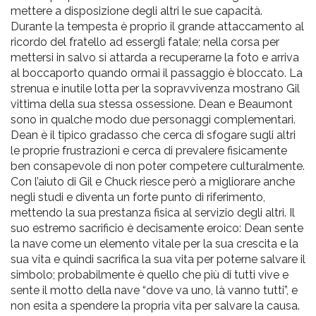
mettere a disposizione degli altri le sue capacità.
Durante la tempesta è proprio il grande attaccamento al
ricordo del fratello ad essergli fatale; nella corsa per
mettersi in salvo si attarda a recuperarne la foto e arriva
al boccaporto quando ormai il passaggio è bloccato. La
strenua e inutile lotta per la sopravvivenza mostrano Gil
vittima della sua stessa ossessione. Dean e Beaumont
sono in qualche modo due personaggi complementari.
Dean è il tipico gradasso che cerca di sfogare sugli altri
le proprie frustrazioni e cerca di prevalere fisicamente
ben consapevole di non poter competere culturalmente.
Con l’aiuto di Gil e Chuck riesce però a migliorare anche
negli studi e diventa un forte punto di riferimento,
mettendo la sua prestanza fisica al servizio degli altri. Il
suo estremo sacrificio è decisamente eroico: Dean sente
la nave come un elemento vitale per la sua crescita e la
sua vita e quindi sacrifica la sua vita per poterne salvare il
simbolo; probabilmente è quello che più di tutti vive e
sente il motto della nave “dove va uno, là vanno tutti”, e
non esita a spendere la propria vita per salvare la causa.