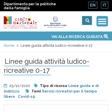
Dipartimento per le politiche
EN
IT
della famiglia
Togg
Centro
Navi
Main
VAI ALLA RICERCA GUIDATA
Chi siamo
Osservatori nazionali
Siti d'interesse
Notizie
Eventi
Contatti
Temi
Attività
Convenzione ONU
menu
nazionale
Home
Linee guida attività ludico-ricreative 0-17
di
Linee guida attività ludico-
ricreative 0-17
Documentazione
e
25/10/2020
Tipo di risorsa
Linee guida e di
indirizzo
Temi
Servizi ricreativi per il tempo
analisi
libero
Covid-19