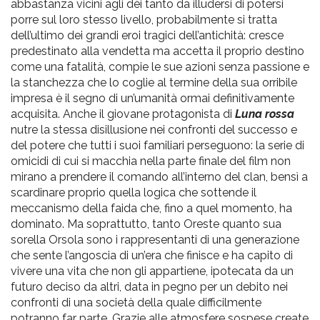
abbastanza vicini agli dèi tanto da illudersi di potersi
porre sul loro stesso livello, probabilmente si tratta
dell’ultimo dei grandi eroi tragici dell’antichità: cresce
predestinato alla vendetta ma accetta il proprio destino
come una fatalità, compie le sue azioni senza passione e
la stanchezza che lo coglie al termine della sua orribile
impresa è il segno di un’umanità ormai definitivamente
acquisita. Anche il giovane protagonista di
Luna rossa
nutre la stessa disillusione nei confronti del successo e
del potere che tutti i suoi familiari perseguono: la serie di
omicidi di cui si macchia nella parte finale del film non
mirano a prendere il comando all’interno del clan, bensì a
scardinare proprio quella logica che sottende il
meccanismo della faida che, fino a quel momento, ha
dominato. Ma soprattutto, tanto Oreste quanto sua
sorella Orsola sono i rappresentanti di una generazione
che sente l’angoscia di un’era che finisce e ha capito di
vivere una vita che non gli appartiene, ipotecata da un
futuro deciso da altri, data in pegno per un debito nei
confronti di una società della quale difficilmente
potranno far parte. Grazie alle atmosfere sospese create