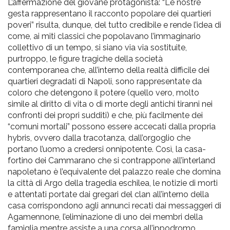
L’affermazione del giovane protagonista: “Le nostre
gesta rappresentano il racconto popolare dei quartieri
poveri” risulta, dunque, del tutto credibile e rende l’idea di
come, ai miti classici che popolavano l’immaginario
collettivo di un tempo, si siano via via sostituite,
purtroppo, le figure tragiche della società
contemporanea che, all’interno della realtà difficile dei
quartieri degradati di Napoli, sono rappresentate da
coloro che detengono il potere (quello vero, molto
simile al diritto di vita o di morte degli antichi tiranni nei
confronti dei propri sudditi) e che, più facilmente dei
“comuni mortali” possono essere accecati dalla propria
hybris, ovvero dalla tracotanza, dall’orgoglio che
portano l’uomo a credersi onnipotente. Così, la casa-
fortino dei Cammarano che si contrappone all’interland
napoletano è l’equivalente del palazzo reale che domina
la città di Argo della tragedia eschilea, le notizie di morti
e attentati portate dai gregari del clan all’interno della
casa corrispondono agli annunci recati dai messaggeri di
Agamennone, l’eliminazione di uno dei membri della
famiglia mentre assiste a una corsa all’ippodromo