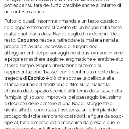
potrebbe risultare del tutto credibile anche all’interno di
un contesto antico.
Tutto (o quasi), insomma, rimanda a un testo classico
solo apparentemente stravolto da un bagno nella triste
realtà quotidiana della Napoli degli ultimi decenni. Del
resto,
Capuano
riesce a raffreddare la materia narrata
proprio attraverso l’eccessivo di turgore degli
atteggiamenti dei personaggi che si trasformano in vere
e proprie maschere tragiche, enigmatiche e ieratiche allo
stesso tempo. Proprio l’ibridazione di forme di
rappresentazione “basse” con il contenuto nobile della
tragedia di
Eschilo
è ciò che sottrae la pellicola alla
stanca routine del tradizionale “film sulla mafia”: la
chiusura dello spazio scenico all’interno della casa della
famiglia, gli squarci improvvisi del paesaggio bellissimo
e desolato delle periferie di una Napoli sfuggente e
niente affatto connotata, l’insistenza sui primi piani dei
protagonisti (che sembrano così ridotti a figure da soap-
opera), l’uso dimesso della macchina da presa e quello
assolutamente anti-illusionistico degli effetti speciali