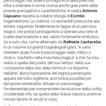
personaggio dal quale il protagonista della pellicola,
oltre a prendere il nome, mutua anche gran parte delle
proprie prerogative e caratteristiche. In realtà
Antonio
Capuano
rispetta la celebre trilogia di
Eschilo
(Agamennone, Le coefore, Le eumenidi) pressoché alla
lettera, seguendo fedelmente le tappe di un percorso
tragico che porta il protagonista a operare una serie di
scelte drammatiche e dal valore fortemente simbolico.
Se è vero che, come affermato da
Raffaele Cantarella
in un volume sui grandi tragediografi greci, “è vano
chiedersi quale fosse il personaggio reale, mitico o
storico, trasferito nella maschera tragica” e che “la sola
realtà è quella del poeta, del suo tempo, della sua
concezione della vita, della forma in cui l’esprime
nell’arte”, allora l’operazione del regista partenopeo
appare del tutto legittima, anzi l’unica possibile per
riproporre rendendolo attuale un personaggio
fondamentale per comprendere l’evoluzione della civiltà
occidentale che, da quella della Grecia classica, prese le
mosse decine di secoli or sono.