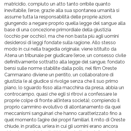
matricidio, compiuto un atto tanto orribile quanto
inevitabile, l’eroe, grazie alla sua spontanea umanità si
assume tutta la responsabilità delle proprie azioni,
giungendo a negare proprio quella legge del sangue alla
base di una concezione primordiale della giustizia
(occhio per occhio), ma che non basta più agli uomini
desiderosi di leggi fondate sulla ragione. Allo stesso
modo in cui nella tragedia originale, viene istituito da
Atena un tribunale per giudicare l’eroe, un consesso civile
definitivamente sottratto alla legge del sangue, fondato
bensì sulle norme stabilite dalla polis, nel film Oreste
Cammarano diviene un pentito, un collaboratore di
giustizia (e al giudice si rivolge senza che il suo primo
piano, lo sguardo fisso alla macchina da presa, abbia un
controcampo, quasi che egli si ritrovi a confessare le
proprie colpe di fronte all’intera società), compiendo il
proprio cammino evolutivo di allontanamento da quei
meccanismi sanguinari che hanno caratterizzato fino a
quel momento l’agire dei propri familiari. Il mito di Oreste
chiude, in pratica, un’era in cui gli uomini erano ancora