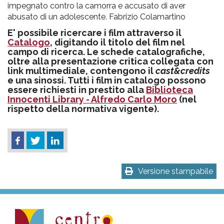
impegnato contro la camorra e accusato di aver
abusato di un adolescente. Fabrizio Colamartino
E' possibile ricercare i film attraverso il
Catalogo
, digitando il titolo del film nel
campo di ricerca. Le schede catalografiche,
oltre alla presentazione critica collegata con
link multimediale, contengono il
cast&credits
e una sinossi. Tutti i film in catalogo possono
essere richiesti in prestito alla
Biblioteca
Innocenti Library - Alfredo Carlo Moro
(nel
rispetto della normativa vigente).
Versione stampabile