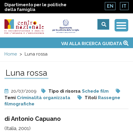
Dipartimento per le politiche
EN
IT
della famiglia
Togg
Centro
Navi
Main
VAI ALLA RICERCA GUIDATA
Chi siamo
Osservatori nazionali
Siti d'interesse
Notizie
Eventi
Contatti
Temi
Attività
Convenzione ONU
menu
nazionale
Home
Luna rossa
di
Luna rossa
Documentazione
20/07/2009
Tipo di risorsa
Schede film
e
Temi
Criminalità organizzata
Titoli
Rassegne
filmografiche
analisi
di Antonio Capuano
(Italia, 2001)