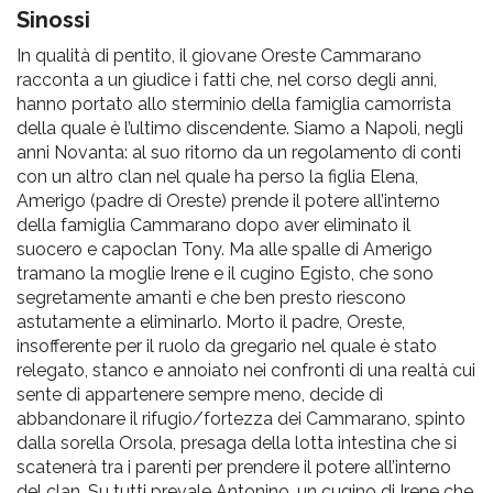
pr
Sinossi
l'infanzia
In qualità di pentito, il giovane Oreste Cammarano
racconta a un giudice i fatti che, nel corso degli anni,
e
hanno portato allo sterminio della famiglia camorrista
della quale è l’ultimo discendente. Siamo a Napoli, negli
anni Novanta: al suo ritorno da un regolamento di conti
l'adolescenza
con un altro clan nel quale ha perso la figlia Elena,
Amerigo (padre di Oreste) prende il potere all’interno
della famiglia Cammarano dopo aver eliminato il
suocero e capoclan Tony. Ma alle spalle di Amerigo
tramano la moglie Irene e il cugino Egisto, che sono
segretamente amanti e che ben presto riescono
astutamente a eliminarlo. Morto il padre, Oreste,
insofferente per il ruolo da gregario nel quale è stato
relegato, stanco e annoiato nei confronti di una realtà cui
sente di appartenere sempre meno, decide di
abbandonare il rifugio/fortezza dei Cammarano, spinto
dalla sorella Orsola, presaga della lotta intestina che si
scatenerà tra i parenti per prendere il potere all’interno
del clan. Su tutti prevale Antonino, un cugino di Irene che