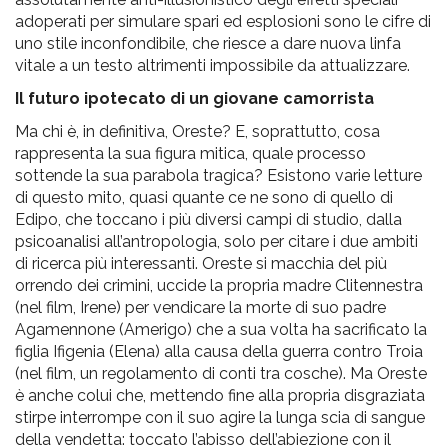
adoperati per simulare spari ed esplosioni sono le cifre di
uno stile inconfondibile, che riesce a dare nuova linfa
vitale a un testo altrimenti impossibile da attualizzare.
Il futuro ipotecato di un giovane camorrista
Ma chi è, in definitiva, Oreste? E, soprattutto, cosa
rappresenta la sua figura mitica, quale processo
sottende la sua parabola tragica? Esistono varie letture
di questo mito, quasi quante ce ne sono di quello di
Edipo, che toccano i più diversi campi di studio, dalla
psicoanalisi all’antropologia, solo per citare i due ambiti
di ricerca più interessanti. Oreste si macchia del più
orrendo dei crimini, uccide la propria madre Clitennestra
(nel film, Irene) per vendicare la morte di suo padre
Agamennone (Amerigo) che a sua volta ha sacrificato la
figlia Ifigenia (Elena) alla causa della guerra contro Troia
(nel film, un regolamento di conti tra cosche). Ma Oreste
è anche colui che, mettendo fine alla propria disgraziata
stirpe interrompe con il suo agire la lunga scia di sangue
della vendetta: toccato l’abisso dell’abiezione con il