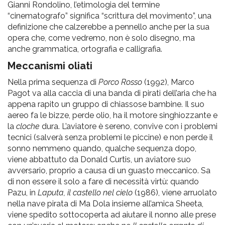
Gianni Rondolino, l’etimologia del termine
“cinematografo” significa “scrittura del movimento”, una
definizione che calzerebbe a pennello anche per la sua
opera che, come vedremo, non è solo disegno, ma
anche grammatica, ortografia e calligrafia.
Meccanismi oliati
Nella prima sequenza di
Porco Rosso
(1992), Marco
Pagot va alla caccia di una banda di pirati dell’aria che ha
appena rapito un gruppo di chiassose bambine. Il suo
aereo fa le bizze, perde olio, ha il motore singhiozzante e
la
cloche
dura. L’aviatore è sereno, convive con i problemi
tecnici (salverà senza problemi le piccine) e non perde il
sonno nemmeno quando, qualche sequenza dopo,
viene abbattuto da Donald Curtis, un aviatore suo
avversario, proprio a causa di un guasto meccanico. Sa
di non essere il solo a fare di necessità virtù: quando
Pazu, in
Laputa, il castello nel cielo
(1986), viene arruolato
nella nave pirata di Ma Dola insieme all’amica Sheeta,
viene spedito sottocoperta ad aiutare il nonno alle prese