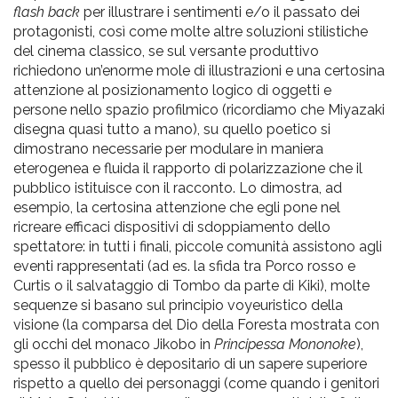
flash back
per illustrare i sentimenti e/o il passato dei
protagonisti, così come molte altre soluzioni stilistiche
del cinema classico, se sul versante produttivo
richiedono un’enorme mole di illustrazioni e una certosina
attenzione al posizionamento logico di oggetti e
persone nello spazio profilmico (ricordiamo che Miyazaki
disegna quasi tutto a mano), su quello poetico si
dimostrano necessarie per modulare in maniera
eterogenea e fluida il rapporto di polarizzazione che il
pubblico istituisce con il racconto. Lo dimostra, ad
esempio, la certosina attenzione che egli pone nel
ricreare efficaci dispositivi di sdoppiamento dello
spettatore: in tutti i finali, piccole comunità assistono agli
eventi rappresentati (ad es. la sfida tra Porco rosso e
Curtis o il salvataggio di Tombo da parte di Kiki), molte
sequenze si basano sul principio voyeuristico della
visione (la comparsa del Dio della Foresta mostrata con
gli occhi del monaco Jikobo in
Principessa Mononoke
),
spesso il pubblico è depositario di un sapere superiore
rispetto a quello dei personaggi (come quando i genitori