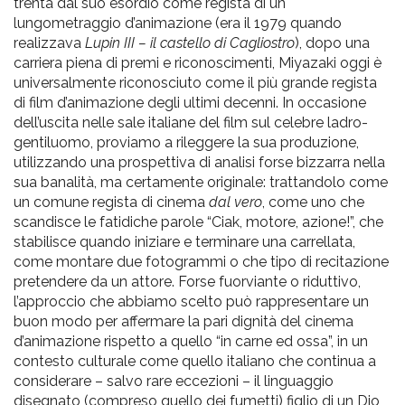
pr
trenta dal suo esordio come regista di un
lungometraggio d’animazione (era il 1979 quando
l'infanzia
realizzava
Lupin III – il castello di Cagliostro
), dopo una
carriera piena di premi e riconoscimenti, Miyazaki oggi è
e
universalmente riconosciuto come il più grande regista
di film d’animazione degli ultimi decenni. In occasione
dell’uscita nelle sale italiane del film sul celebre ladro-
l'adolescenza
gentiluomo, proviamo a rileggere la sua produzione,
utilizzando una prospettiva di analisi forse bizzarra nella
sua banalità, ma certamente originale: trattandolo come
un comune regista di cinema
dal vero
, come uno che
scandisce le fatidiche parole “Ciak, motore, azione!”, che
stabilisce quando iniziare e terminare una carrellata,
come montare due fotogrammi o che tipo di recitazione
pretendere da un attore. Forse fuorviante o riduttivo,
l’approccio che abbiamo scelto può rappresentare un
buon modo per affermare la pari dignità del cinema
d’animazione rispetto a quello “in carne ed ossa”, in un
contesto culturale come quello italiano che continua a
considerare – salvo rare eccezioni – il linguaggio
disegnato (compreso quello dei fumetti) figlio di un Dio