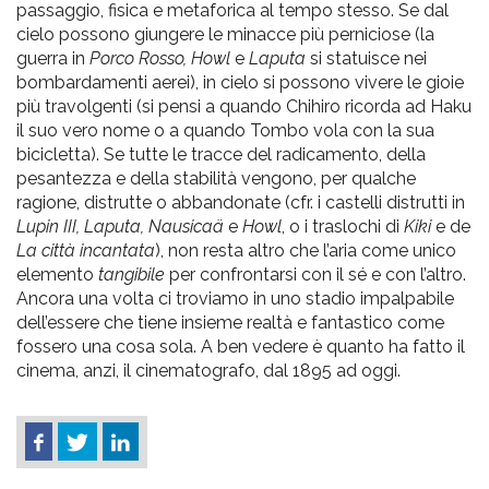
passaggio, fisica e metaforica al tempo stesso. Se dal
cielo possono giungere le minacce più perniciose (la
guerra in
Porco Rosso, Howl
e
Laputa
si statuisce nei
bombardamenti aerei), in cielo si possono vivere le gioie
più travolgenti (si pensi a quando Chihiro ricorda ad Haku
il suo vero nome o a quando Tombo vola con la sua
bicicletta). Se tutte le tracce del radicamento, della
pesantezza e della stabilità vengono, per qualche
ragione, distrutte o abbandonate (cfr. i castelli distrutti in
Lupin III, Laputa, Nausicaä
e
Howl
, o i traslochi di
Kiki
e de
La città incantata
), non resta altro che l’aria come unico
elemento
tangibile
per confrontarsi con il sé e con l’altro.
Ancora una volta ci troviamo in uno stadio impalpabile
dell’essere che tiene insieme realtà e fantastico come
fossero una cosa sola. A ben vedere è quanto ha fatto il
cinema, anzi, il cinematografo, dal 1895 ad oggi.