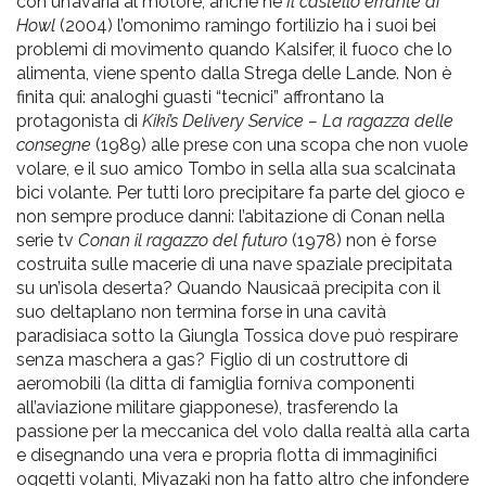
con un’avaria al motore; anche ne
Il castello errante di
Howl
(2004) l’omonimo ramingo fortilizio ha i suoi bei
problemi di movimento quando Kalsifer, il fuoco che lo
alimenta, viene spento dalla Strega delle Lande. Non è
finita qui: analoghi guasti “tecnici” affrontano la
protagonista di
Kiki’s Delivery Service – La ragazza delle
consegne
(1989) alle prese con una scopa che non vuole
volare, e il suo amico Tombo in sella alla sua scalcinata
bici volante. Per tutti loro precipitare fa parte del gioco e
non sempre produce danni: l’abitazione di Conan nella
serie tv
Conan il ragazzo del futuro
(1978) non è forse
costruita sulle macerie di una nave spaziale precipitata
su un’isola deserta? Quando Nausicaä precipita con il
suo deltaplano non termina forse in una cavità
paradisiaca sotto la Giungla Tossica dove può respirare
senza maschera a gas? Figlio di un costruttore di
aeromobili (la ditta di famiglia forniva componenti
all’aviazione militare giapponese), trasferendo la
passione per la meccanica del volo dalla realtà alla carta
e disegnando una vera e propria flotta di immaginifici
oggetti volanti, Miyazaki non ha fatto altro che infondere