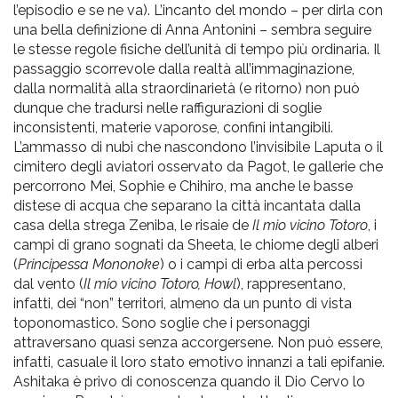
l’episodio e se ne va). L’incanto del mondo – per dirla con
una bella definizione di Anna Antonini – sembra seguire
le stesse regole fisiche dell’unità di tempo più ordinaria. Il
passaggio scorrevole dalla realtà all’immaginazione,
dalla normalità alla straordinarietà (e ritorno) non può
dunque che tradursi nelle raffigurazioni di soglie
inconsistenti, materie vaporose, confini intangibili.
L’ammasso di nubi che nascondono l’invisibile Laputa o il
cimitero degli aviatori osservato da Pagot, le gallerie che
percorrono Mei, Sophie e Chihiro, ma anche le basse
distese di acqua che separano la città incantata dalla
casa della strega Zeniba, le risaie de
Il mio vicino Totoro
, i
campi di grano sognati da Sheeta, le chiome degli alberi
(
Principessa Mononoke
) o i campi di erba alta percossi
dal vento (
Il mio vicino Totoro, Howl
), rappresentano,
infatti, dei “non” territori, almeno da un punto di vista
toponomastico. Sono soglie che i personaggi
attraversano quasi senza accorgersene. Non può essere,
infatti, casuale il loro stato emotivo innanzi a tali epifanie.
Ashitaka è privo di conoscenza quando il Dio Cervo lo