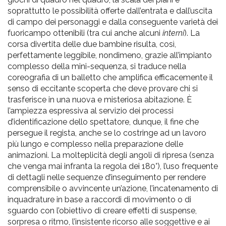
soprattutto le possibilità offerte dall’entrata e dall’uscita
di campo dei personaggi e dalla conseguente varietà dei
fuoricampo ottenibili (tra cui anche alcuni
interni
). La
corsa divertita delle due bambine risulta, così,
perfettamente leggibile, nondimeno, grazie all’impianto
complesso della mini-sequenza, si traduce nella
coreografia di un balletto che amplifica efficacemente il
senso di eccitante scoperta che deve provare chi si
trasferisce in una nuova e misteriosa abitazione. È
l’ampiezza espressiva al servizio dei processi
d’identificazione dello spettatore, dunque, il fine che
persegue il regista, anche se lo costringe ad un lavoro
più lungo e complesso nella preparazione delle
animazioni. La molteplicità degli angoli di ripresa (senza
che venga mai infranta la regola dei 180°), l’uso frequente
di dettagli nelle sequenze d’inseguimento per rendere
comprensibile o avvincente un’azione, l’incatenamento di
inquadrature in base a raccordi di movimento o di
sguardo con l’obiettivo di creare effetti di suspense,
sorpresa o ritmo, l’insistente ricorso alle soggettive e ai