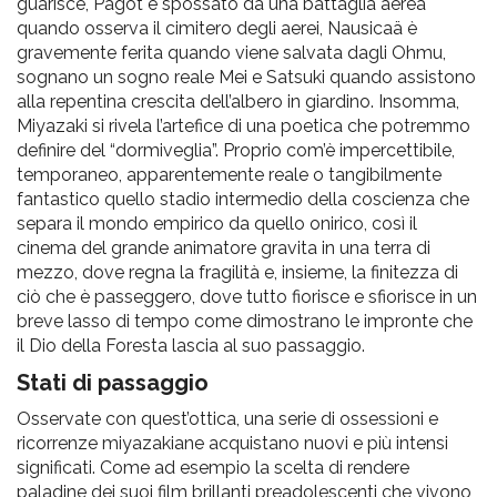
guarisce, Pagot è spossato da una battaglia aerea
quando osserva il cimitero degli aerei, Nausicaä è
gravemente ferita quando viene salvata dagli Ohmu,
sognano un sogno reale Mei e Satsuki quando assistono
alla repentina crescita dell’albero in giardino. Insomma,
Miyazaki si rivela l’artefice di una poetica che potremmo
definire del “dormiveglia”. Proprio com’è impercettibile,
temporaneo, apparentemente reale o tangibilmente
fantastico quello stadio intermedio della coscienza che
separa il mondo empirico da quello onirico, così il
cinema del grande animatore gravita in una terra di
mezzo, dove regna la fragilità e, insieme, la finitezza di
ciò che è passeggero, dove tutto fiorisce e sfiorisce in un
breve lasso di tempo come dimostrano le impronte che
il Dio della Foresta lascia al suo passaggio.
Stati di passaggio
Osservate con quest’ottica, una serie di ossessioni e
ricorrenze miyazakiane acquistano nuovi e più intensi
significati. Come ad esempio la scelta di rendere
paladine dei suoi film brillanti preadolescenti che vivono