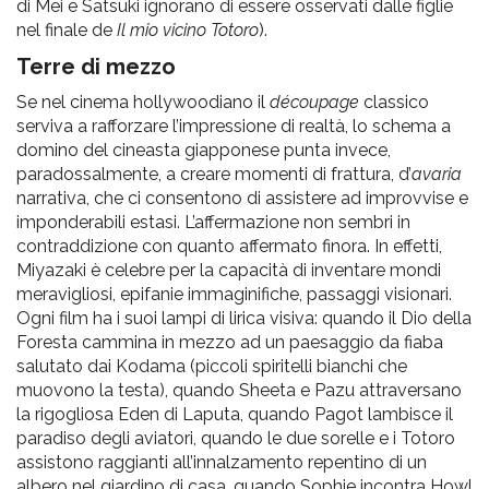
di Mei e Satsuki ignorano di essere osservati dalle figlie
nel finale de
Il mio vicino Totoro
).
Terre di mezzo
Se nel cinema hollywoodiano il
découpage
classico
serviva a rafforzare l’impressione di realtà, lo schema a
domino del cineasta giapponese punta invece,
paradossalmente, a creare momenti di frattura, d’
avaria
narrativa, che ci consentono di assistere ad improvvise e
imponderabili estasi. L’affermazione non sembri in
contraddizione con quanto affermato finora. In effetti,
Miyazaki è celebre per la capacità di inventare mondi
meravigliosi, epifanie immaginifiche, passaggi visionari.
Ogni film ha i suoi lampi di lirica visiva: quando il Dio della
Foresta cammina in mezzo ad un paesaggio da fiaba
salutato dai Kodama (piccoli spiritelli bianchi che
muovono la testa), quando Sheeta e Pazu attraversano
la rigogliosa Eden di Laputa, quando Pagot lambisce il
paradiso degli aviatori, quando le due sorelle e i Totoro
assistono raggianti all’innalzamento repentino di un
albero nel giardino di casa, quando Sophie incontra Howl