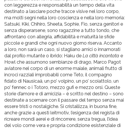
con leggerezza e responsabilità un tempo della vita
destinato a lasciare poche tracce visive nel loro corpo,
ma molti segni nella loro coscienza e nella loro memoria:
Satsuki, Kiki, Chihiro, Sheeta, Sophie, Fio, senza genitori e
senza disperarsene, sono ragazzine a tutto tondo, che
affrontano con allegria, affidabilità e maturità le sfide
piccole e grandi che ogni nuovo giorno riserva. Accanto
a loro, non sarà un caso, si stagliano amici o innamorati
dal profilo mutante o ibrido: Haku de
La città incantata
e
Howl che assumono sembianze di drago, Marco Pagot
aviatore nel corpo di un enorme maiale, animali frutto di
incroci razziali improbabili come Teto, il compagno
fidato di Nausicaä, un po’ volpino, un po’ scoiattolo, un
po’ fennec o i Totoro, mezzo gufi e mezzo orsi. Queste
storie d’amore e di amicizia – è scritto nel destino – sono
destinate a scemare con il passare del tempo senza mai
essere tristi o nostalgiche. Si cristallizza, in buona fine,
anche grazie a questi leitmotiv, l’esigenza del regista di
ricreare mondi aerei e di rincorrere, senza tregua, l’idea
del volo come vera e propria condizione esistenziale di