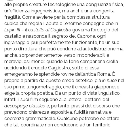
alle proprie creature tecnologiche una congruenza fisica,
un’efficienza ingegneristica, ma anche una congenita
fragilità. Come avviene per la complessa struttura
cubica che regola Laputa o l’enorme congegno che in
Lupin III – il castello di Cagliostro
governa l’orologio del
castello e nasconde il segreto del Caprone, ogni
ingranaggio, pur perfettamente funzionante, ha un suo
punto di rottura che può condurre all’autodistruzione ma,
anche, sorprendentemente, verso imponderabili e
meravigliosi mondi: quando la torre campanaria crolla
uccidendo il crudele Cagliostro, sotto di essa
emergeranno le splendide rovine dell’antica Roma. È
proprio a partire da questo credo estetico, già
in nuce
nel
suo primo lungometraggio, che il cineasta giapponese
erige la propria poetica. Da un punto di vista linguistico,
infatti, i suoi film seguono alla lettera i dettami del
découpage classico
e, pertanto, prassi del discorso che
prevedono chiarezza espositiva, fluidità narrativa e
coerenza grammaticale. Qualcuno potrebbe obiettare
che tali coordinate non conducono ad un territorio