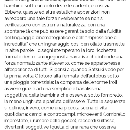
bambino sotto un cielo di stelle cadenti, e così via.
Ebbene, queste ed altre estatiche apparizioni non
avrebbero una tale forza riverberante se non si
verificassero con estrema naturalezza, con una
spontaneità che può essere garantita solo dalla fluidità
del linguaggio cinematografico e dall’ “impressione di
incredulità” che un ingranaggio così ben oliato trasmette.
In altre parole, i disegni stemperano la loro ricchezza
formale dentro un’ingegnosità narrativa che infonde una
forza normalizzante all’evento, come se appartenesse
all’esperienza di tutti. Si pensi a quando Satsuki vede per
la prima volta Ototoro alla fermata dell’autobus sotto
una pioggia torrenziale: la comparsa dell’enorme troll
avviene grazie ad una semplice e banalissima
soggettiva della bambina che osserva, sotto l’ombrello,
la mano unghiuta e paffuta dell’essere. Tutta la sequenza
si delinea, invero, come una piccola scena di vita
quotidiana: campi e controcampi, microeventi (l’ombrello
imprestato, il rumore delle gocce), raccordi sull’asse,
divertenti soggettive (quella di una rana che osserva