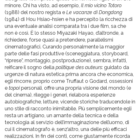
minore. Chi ha visto, ad esempio,
Il mio vicino Totoro
(1988) del nostro regista e
Le vacanze di Dongdong
(1984) di Hou Hsiao-hsien e ha percepito la ricchezza di
una eventuale analisi comparata tra i due film, sa che
non è così. È lo stesso Miyazaki Hayao, d’altronde, a
richiedere, forse quasi a pretendere, parallelismi
cinematografici. Curando personalmente la maggior
parte delle fasi produttive (sceneggiatura, storyboard,
“riprese”, montaggio, postproduzione), sembra, infatti,
reificare il sogno della
politique des auteurs
: guidato da
urgenze di natura estetica prima ancora che economica,
egli rincorre, proprio come Truffaut o Godard, ossessioni
e
topoi
personali, offre una propria visione del mondo (e
del cinema), rilegge i generi, rielabora esperienze
autobiografiche, letture, vicende storiche traducendole in
uno stile di racconto inimitabile. Più semplicemente egli
resta un artigiano, un amante della tecnica e della
tecnologia al servizio dell’immaginazione dell’uomo, di
cui il cinematografo è, senz’altro, una delle più efficaci
realizzazioni. In fin dei conti, come giustamente ricorda