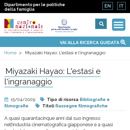
Dipartimento per le politiche
EN
IT
della famiglia
Togg
Centro
Navi
Main
VAI ALLA RICERCA GUIDATA
Chi siamo
Osservatori nazionali
Siti d'interesse
Notizie
Eventi
Contatti
Temi
Attività
Convenzione ONU
menu
nazionale
Home
Miyazaki Hayao: L'estasi e l'ingranaggio
di
Miyazaki Hayao: L'estasi e
l'ingranaggio
Documentazione
e
15/04/2009
Tipo di risorsa
Bibliografie e
filmografie
Titoli
Rassegne filmografiche
analisi
A quasi quarantacinque anni dal suo ingresso
nell’industria cinematografica giapponese e a quasi