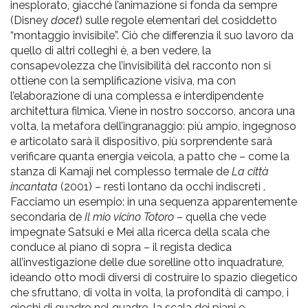
inesplorato, giacché l’animazione si fonda da sempre
(Disney
docet
) sulle regole elementari del cosiddetto
“montaggio invisibile”. Ciò che differenzia il suo lavoro da
quello di altri colleghi è, a ben vedere, la
consapevolezza che l’invisibilità del racconto non si
ottiene con la semplificazione visiva, ma con
l’elaborazione di una complessa e interdipendente
architettura filmica. Viene in nostro soccorso, ancora una
volta, la metafora dell’ingranaggio: più ampio, ingegnoso
e articolato sarà il dispositivo, più sorprendente sarà
verificare quanta energia veicola, a patto che – come la
stanza di Kamaji nel complesso termale de
La città
incantata
(2001) – resti lontano da occhi indiscreti
.
Facciamo un esempio: in una sequenza apparentemente
secondaria de
Il mio vicino Totoro
– quella che vede
impegnate Satsuki e Mei alla ricerca della scala che
conduce al piano di sopra – il regista dedica
all’investigazione delle due sorelline otto inquadrature,
ideando otto modi diversi di costruire lo spazio diegetico
che sfruttano, di volta in volta, la profondità di campo, i
giochi di quadro nel quadro, la scala dei piani e