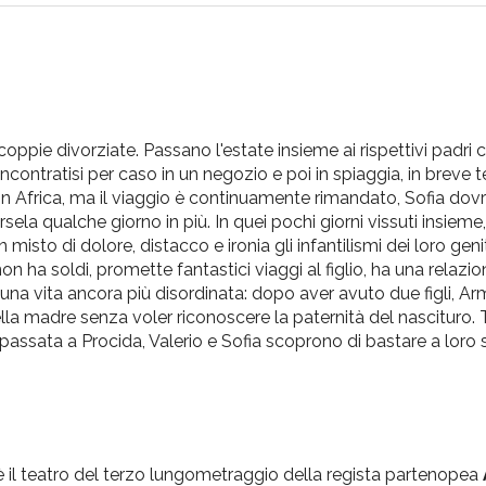
di coppie divorziate. Passano l'estate insieme ai rispettivi padri
 Incontratisi per caso in un negozio e poi in spiaggia, in brev
 in Africa, ma il viaggio è continuamente rimandato, Sofia do
ela qualche giorno in più. In quei pochi giorni vissuti insieme
isto di dolore, distacco e ironia gli infantilismi dei loro genit
n ha soldi, promette fantastici viaggi al figlio, ha una relaz
 una vita ancora più disordinata: dopo aver avuto due figli, Ar
la madre senza voler riconoscere la paternità del nascituro. T
 passata a Procida, Valerio e Sofia scoprono di bastare a loro 
è il teatro del terzo lungometraggio della regista partenopea