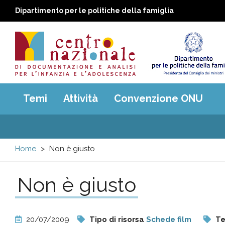
Dipartimento per le politiche della famiglia
Centro
Main
Temi
Attività
Convenzione ONU
menu
nazionale
di
Home
Non è giusto
Documentazione
Non è giusto
e
analisi
20/07/2009
Tipo di risorsa
Schede film
Te