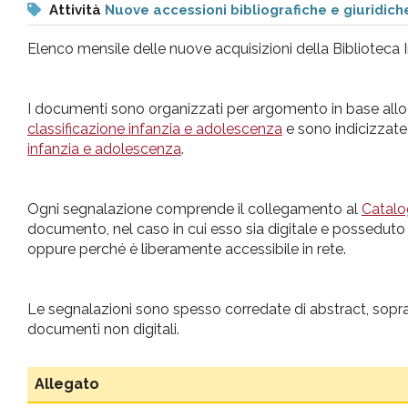
Attività
Nuove accessioni bibliografiche e giuridich
pr
Elenco mensile delle nuove acquisizioni della Biblioteca I
l'infanzia
I documenti sono organizzati per argomento in base all
e
classificazione infanzia e adolescenza
e sono indicizzate
infanzia e adolescenza
.
l'adolescenza
Ogni segnalazione comprende il collegamento al
Catal
documento, nel caso in cui esso sia digitale e posseduto 
oppure perché è liberamente accessibile in rete.
Le segnalazioni sono spesso corredate di abstract, sopra
documenti non digitali.
Allegato