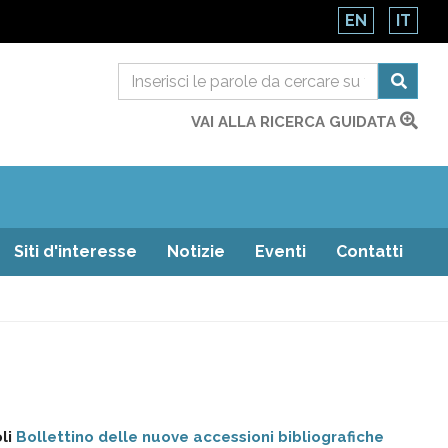
EN
IT
VAI ALLA RICERCA GUIDATA
Siti d'interesse
Notizie
Eventi
Contatti
li
Bollettino delle nuove accessioni bibliografiche