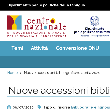
Dipartimento per le politiche della famiglia
Centro
Main
Temi
Attività
Convenzione ONU
menu
nazionale
di
Home
Nuove accessioni bibliografiche aprile 2020
Documentazione
Nuove accessioni bibli
e
analisi
08/07/2020
Tipo di risorsa
Bibliografie e filmog