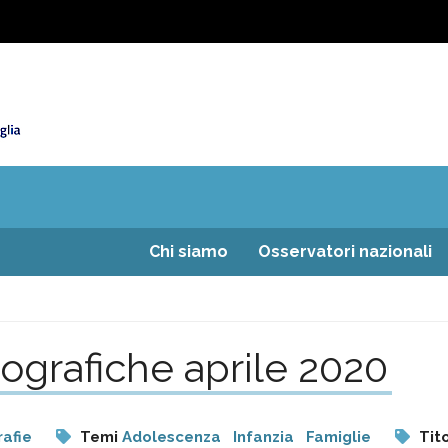
Chi siamo
Osservatori nazionali
ografiche aprile 2020
rafie
Temi
Adolescenza
Infanzia
Famiglie
Tito