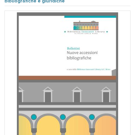
pr
bibliografiche e giuridiche
l'infanzia
e
l'adolescenza