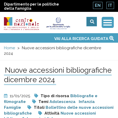
Dipartimento per le politiche
EN
IT
della famiglia
Togg
Centro
Navi
Main
VAI ALLA RICERCA GUIDATA
Chi siamo
Osservatori nazionali
Siti d'interesse
Notizie
Eventi
Contatti
Temi
Attività
Convenzione ONU
menu
nazionale
Home
Nuove accessioni bibliografiche dicembre
2024
di
Nuove accessioni bibliografiche
Documentazione
dicembre 2024
e
11/01/2025
Tipo di risorsa
Bibliografie e
analisi
filmografie
Temi
Adolescenza
Infanzia
Famiglie
Titoli
Bollettino delle nuove accessioni
bibliografiche
Attività
Nuove accessioni