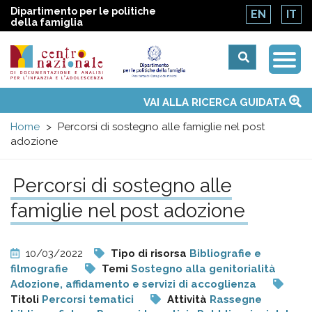
Dipartimento per le politiche
EN
IT
della famiglia
Togg
Centro
Navi
Main
VAI ALLA RICERCA GUIDATA
Chi siamo
Osservatori nazionali
Siti d'interesse
Notizie
Eventi
Contatti
Temi
Attività
Convenzione ONU
menu
nazionale
Home
Percorsi di sostegno alle famiglie nel post
adozione
di
Percorsi di sostegno alle
Documentazione
famiglie nel post adozione
e
10/03/2022
Tipo di risorsa
Bibliografie e
analisi
filmografie
Temi
Sostegno alla genitorialità
Adozione, affidamento e servizi di accoglienza
Titoli
Percorsi tematici
Attività
Rassegne