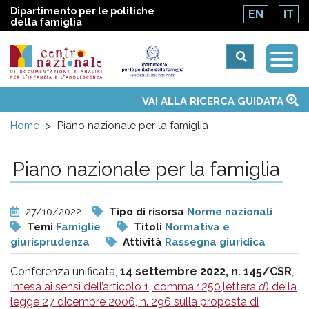
Dipartimento per le politiche
EN
IT
della famiglia
Togg
Centro
Navi
Main
VAI ALLA RICERCA GUIDATA
Chi siamo
Osservatori nazionali
Siti d'interesse
Notizie
Eventi
Contatti
Temi
Attività
Convenzione ONU
menu
nazionale
Home
Piano nazionale per la famiglia
di
Piano nazionale per la famiglia
Documentazione
27/10/2022
Tipo di risorsa
Norme nazionali
e
Temi
Famiglie
Titoli
Normativa e
giurisprudenza
Attività
Rassegna giuridica
analisi
Conferenza unificata,
14 settembre 2022, n. 145/CSR
,
Intesa ai sensi dell’articolo 1, comma 1250,lettera
d
) della
legge 27 dicembre 2006, n. 296 sulla proposta di