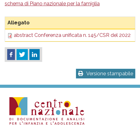
pr
schema di Piano nazionale per la famiglia
l'infanzia
Allegato
D
e
abstract Conferenza unificata n. 145/CSR del 2022
1
l'adolescenza
Versione stampabile