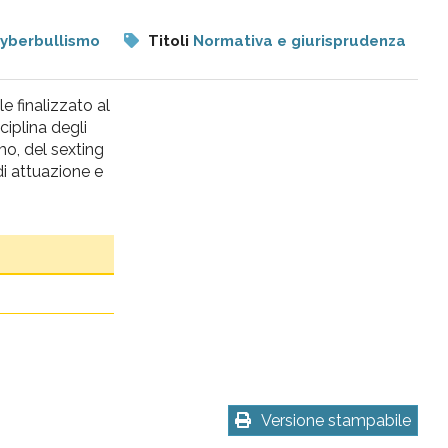
cyberbullismo
Titoli
Normativa e giurisprudenza
e finalizzato al
iplina degli
mo, del sexting
di attuazione e
Versione stampabile