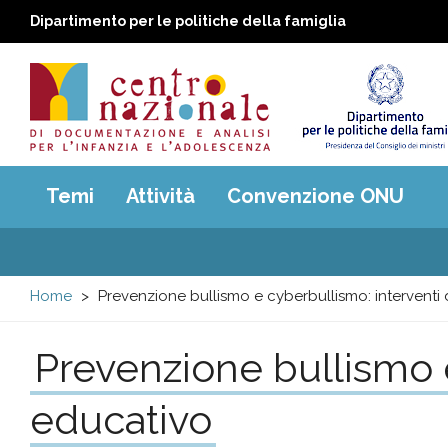
Dipartimento per le politiche della famiglia
Centro
Main
Temi
Attività
Convenzione ONU
menu
nazionale
di
Home
Prevenzione bullismo e cyberbullismo: interventi 
Documentazione
Prevenzione bullismo e
e
educativo
analisi