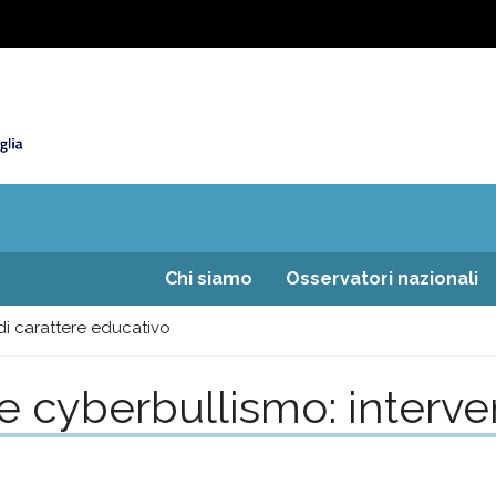
Chi siamo
Osservatori nazionali
di carattere educativo
 cyberbullismo: interven