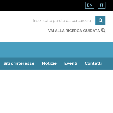
EN
IT
VAI ALLA RICERCA GUIDATA
Siti d'interesse
Notizie
Eventi
Contatti