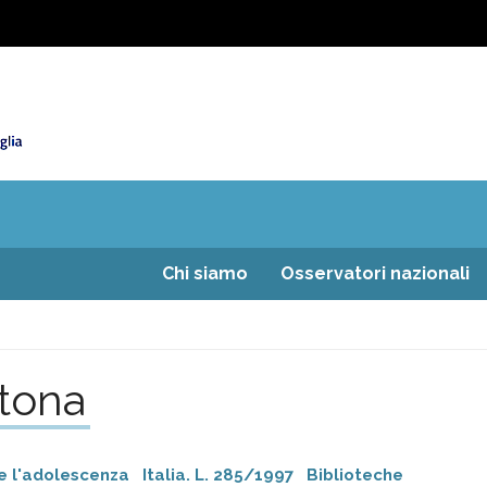
Chi siamo
Osservatori nazionali
rtona
 e l'adolescenza
Italia. L. 285/1997
Biblioteche