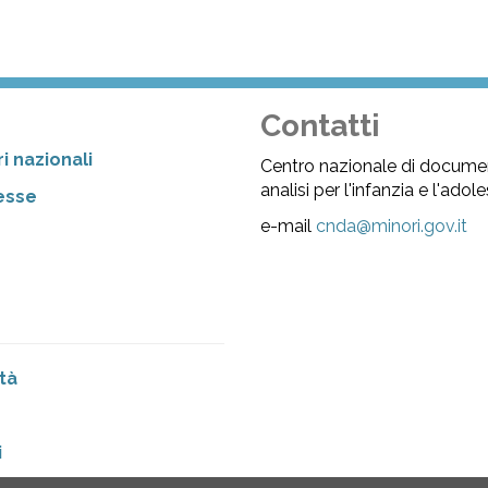
Contatti
i nazionali
Centro nazionale di docume
analisi per l'infanzia e l'ado
resse
e-mail
cnda@minori.gov.it
tà
i