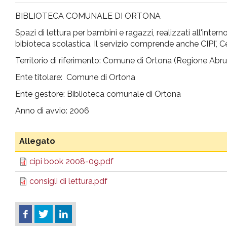
pr
BIBLIOTECA COMUNALE DI ORTONA
Spazi di lettura per bambini e ragazzi, realizzati all'int
l'infanzia
bibioteca scolastica. Il servizio comprende anche CIPI', Ce
Territorio di riferimento: Comune di Ortona (Regione Abr
e
Ente titolare: Comune di Ortona
l'adolescenza
Ente gestore: Biblioteca comunale di Ortona
Anno di avvio: 2006
Allegato
cipi book 2008-09.pdf
consigli di lettura.pdf