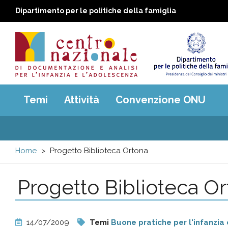
Dipartimento per le politiche della famiglia
Centro
Main
Temi
Attività
Convenzione ONU
menu
nazionale
di
Home
Progetto Biblioteca Ortona
Documentazione
Progetto Biblioteca O
e
analisi
14/07/2009
Temi
Buone pratiche per l'infanzia