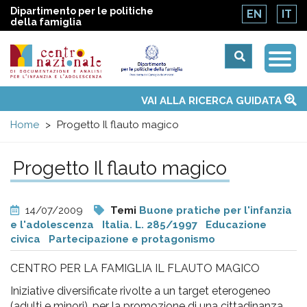
Dipartimento per le politiche
EN
IT
della famiglia
Togg
Centro
Navi
Main
VAI ALLA RICERCA GUIDATA
Chi siamo
Osservatori nazionali
Siti d'interesse
Notizie
Eventi
Contatti
Temi
Attività
Convenzione ONU
menu
nazionale
Home
Progetto Il flauto magico
di
Progetto Il flauto magico
Documentazione
14/07/2009
Temi
Buone pratiche per l'infanzia
e
e l'adolescenza
Italia. L. 285/1997
Educazione
civica
Partecipazione e protagonismo
analisi
CENTRO PER LA FAMIGLIA IL FLAUTO MAGICO
Iniziative diversificate rivolte a un target eterogeneo
(adulti e minori), per la promozione di una cittadinanza