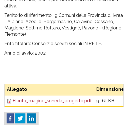
pr
attiva.
l'infanzia
Territorio di riferimento:: 9 Comuni della Provincia di Ivrea
- Albiano, Azeglio, Borgomasino, Caravino, Cossano,
e
Maglione, Settimo Rottaro, Vestignè, Pavone - (Regione
Piemonte)
l'adolescenza
Ente titolare: Consorzio servizi sociali IN.RE.TE.
Anno di avvio: 2002
Allegato
Dimensione
Flauto_magico_scheda_progetto.pdf
91.61 KB