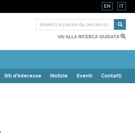
EN
IT
VAI ALLA RICERCA GUIDATA
Siti d'interesse
Notizie
Eventi
Contatti
e