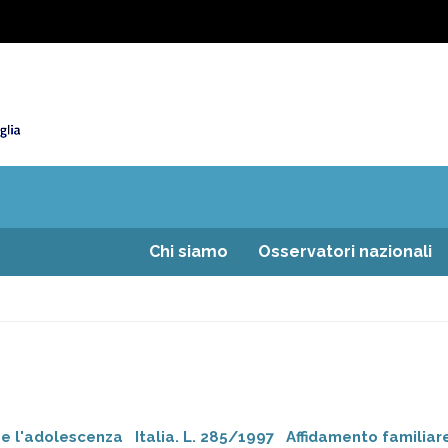
Chi siamo
Osservatori nazionali
 e l'adolescenza
Italia. L. 285/1997
Affidamento familiar