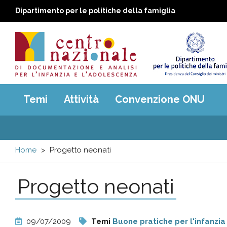
Dipartimento per le politiche della famiglia
Centro
Main
Temi
Attività
Convenzione ONU
menu
nazionale
di
Home
Progetto neonati
Documentazione
Progetto neonati
e
analisi
09/07/2009
Temi
Buone pratiche per l'infanzia