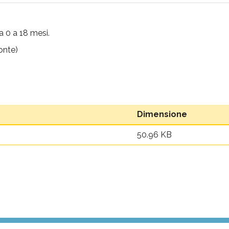
a 0 a 18 mesi.
onte)
Dimensione
50.96 KB