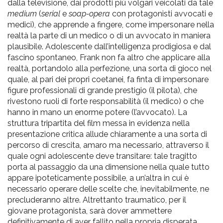
dalla televisione, dai prodotti più volgari veicolati da tale
medium
(
serial
e
soap-opera
con protagonisti avvocati e
medici), che apprende a fingere, come impersonare nella
realtà la parte di un medico o di un avvocato in maniera
plausibile. Adolescente dall’intelligenza prodigiosa e dal
fascino spontaneo, Frank non fa altro che applicare alla
realtà, portandolo alla perfezione, una sorta di gioco nel
quale, al pari dei propri coetanei, fa finta di impersonare
figure professionali di grande prestigio (il pilota), che
rivestono ruoli di forte responsabilità (il medico) o che
hanno in mano un enorme potere (l’avvocato). La
struttura tripartita del film messa in evidenza nella
presentazione critica allude chiaramente a una sorta di
percorso di crescita, amaro ma necessario, attraverso il
quale ogni adolescente deve transitare: tale tragitto
porta al passaggio da una dimensione nella quale tutto
appare ipoteticamente possibile, a un’altra in cui è
necessario operare delle scelte che, inevitabilmente, ne
precluderanno altre. Altrettanto traumatico, per il
giovane protagonista, sarà dover ammettere
definitivamente di aver fallito nella propria disperata