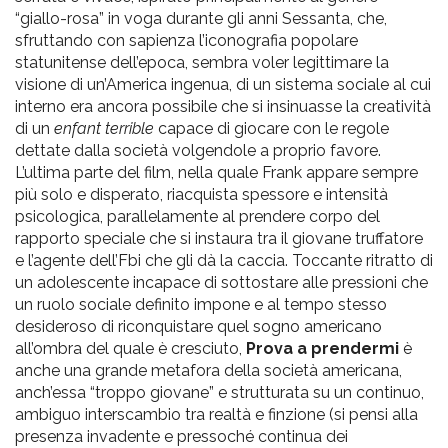
“giallo-rosa” in voga durante gli anni Sessanta, che,
sfruttando con sapienza l’iconografia popolare
statunitense dell’epoca, sembra voler legittimare la
visione di un’America ingenua, di un sistema sociale al cui
interno era ancora possibile che si insinuasse la creatività
di un
enfant terrible
capace di giocare con le regole
dettate dalla società volgendole a proprio favore.
L’ultima parte del film, nella quale Frank appare sempre
più solo e disperato, riacquista spessore e intensità
psicologica, parallelamente al prendere corpo del
rapporto speciale che si instaura tra il giovane truffatore
e l’agente dell’Fbi che gli dà la caccia. Toccante ritratto di
un adolescente incapace di sottostare alle pressioni che
un ruolo sociale definito impone e al tempo stesso
desideroso di riconquistare quel sogno americano
all’ombra del quale è cresciuto,
Prova a prendermi
è
anche una grande metafora della società americana,
anch’essa “troppo giovane” e strutturata su un continuo,
ambiguo interscambio tra realtà e finzione (si pensi alla
presenza invadente e pressoché continua dei