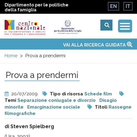
Dipartimento per le politiche
EN
IT
della famiglia
Togg
Centro
Navi
Main
VAI ALLA RICERCA GUIDATA
Chi siamo
Osservatori nazionali
Siti d'interesse
Notizie
Eventi
Contatti
Temi
Attività
Convenzione ONU
menu
nazionale
Home
Prova a prendermi
di
Prova a prendermi
Documentazione
20/07/2009
Tipo di risorsa
Schede film
e
Temi
Separazione coniugale e divorzio
Disagio
minorile
Emarginazione sociale
Titoli
Rassegne
filmografiche
analisi
di Steven Spielberg
(Usa, 2002)