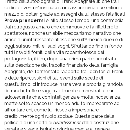
Tratto dall’autobiografia di Frank Abagnale Jr., che tra i
sedici e i ventun’anni riuscì a incassare circa due milioni e
mezzo di dollari grazie ad assegni da lui stesso falsificati,
Prova prendermi
è, allo stesso tempo, una commedia
dal retrogusto amaro che commuove e fa riflettere lo
spettatore, nonché un abile meccanismo narrativo che
articola un’interessante riflessione sull’America di ieri e di
oggi, sui suoi miti e i suoi sogni. Sfruttando fino in fondo
tutti i risvolti forniti dalla vita rocambolesca del
protagonista, il film, dopo una prima parte incentrata
sulla descrizione del tracollo finanziario della famiglia
Abagnale, del tormentato rapporto tra i genitori di Frank
e delle ripercussioni di tali eventi sulle scelte di
quest’ultimo, ci introduce in una vera e propria girandola
di trucchi, truffe e raggiri abilmente orchestrati da un
adolescente che, con intelligenza e molta incoscienza,
mette sotto scacco un mondo adulto impreparato ad
affrontare chi, come lui, riesce a impersonare
credibilmente ogni ruolo sociale. Questa parte della
pellicola è una sorta di
divertissment
dalla costruzione
serrata e vivace, ispirato principalmente al genere