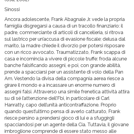
pr
Sinossi
l'infanzia
Ancora adolescente, Frank Abagnale Jr. vede la propria
famiglia disgregarsi a causa di un tracollo finanziario: il
e
padre, commerciante di articoli di cancelleria, si ritrova
sul lastrico per un’accusa di evasione fiscale; delusa dal
l'adolescenza
marito, la madre chiede il divorzio per potersi risposare
con un ricco avvocato. Traumatizzato, Frank scappa di
casa e incomincia a vivere di piccole truffe: froda alcune
banche falsificando assegni, e poi, con grande abilità,
prende a spacciarsi per un assistente di volo della Pan
Am. Vestendo la divisa della compagnia aerea riesce a
girare il mondo e a incassare un enorme numero di
assegni falsi. Attraverso una simile frenetica attività attira
su di sé l’attenzione dell’Fbi, in particolare di Carl
Hanratty, capo dell’unità anticontraffazione. Proprio
quando quest’ultimo pensa di averlo catturato, Frank
riesce persino a prendersi gioco di lui e a sfuggirgli
spacciandosi per un agente della Cia. Tuttavia, il giovane
imbroglione comprende di essere stato messo alle