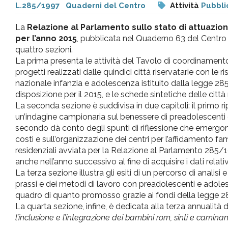
L.285/1997
Quaderni del Centro
Attività
Pubbli
pr
La
Relazione al Parlamento sullo stato di attuazio
l'infanzia
per l’anno 2015
, pubblicata nel Quaderno 63 del Centro 
quattro sezioni.
La prima presenta le attività del Tavolo di coordinamento 
e
progetti realizzati dalle quindici città riservatarie con le 
nazionale infanzia e adolescenza istituito dalla legge 2
l'adolescenza
disposizione per il 2015, e le schede sintetiche delle città 
La seconda sezione è suddivisa in due capitoli: il primo ripo
un’indagine campionaria sul benessere di preadolescenti 
secondo dà conto degli spunti di riflessione che emergono
costi e sull’organizzazione dei centri per l’affidamento fa
residenziali avviata per la Relazione al Parlamento 285/
anche nell’anno successivo al fine di acquisire i dati relativ
La terza sezione illustra gli esiti di un percorso di analisi 
prassi e dei metodi di lavoro con preadolescenti e adolesc
quadro di quanto promosso grazie ai fondi della legge 28
La quarta sezione, infine, è dedicata alla terza annualità 
l’inclusione e l’integrazione dei bambini rom, sinti e caminan