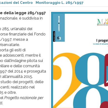
cazioni del Centro
Monitoraggio L. 285/1997
ne della legge 285/1997
nazionale, è suddivisa in
285, un’analisi dei
risorse finanziarie del Fondo
85/1997, messe a
riservatarie.
rta gli esiti di
e adolescenti, mentre il
 dall’indagine pilota sui
miliare e delle comunità
1997 del 2014 e proseguita
i all’annualità 2015.
e studio dei progetti, delle
enti, realizzato nel
5 e oltre.
del
Progetto nazionale per
ti
.