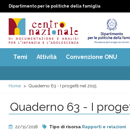
Dipartimento per le politiche della famiglia
Centro
Main
Temi
Attività
Convenzione ONU
menu
nazionale
di
Home
Quaderno 63 - I progetti nel 2015
Documentazione
Quaderno 63 - I proget
e
analisi
22/11/2018
Tipo di risorsa
Rapporti e relazioni