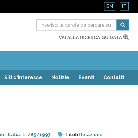
EN
IT
VAI ALLA RICERCA GUIDATA
Siti d'interesse
Notizie
Eventi
Contatti
li
Italia. L. 285/1997
Titoli
Relazione