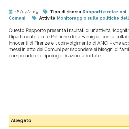
pr
16/07/2019
Tipo di risorsa
Rapporti e relazioni
Comuni
Attività
Monitoraggio sulle politiche del
l'infanzia
Questo Rapporto presenta i risultati di un’attività ricogni
e
Dipartimento per le Politiche della Famiglia, con la collabo
Innocenti di Firenze e il coinvolgimento di ANCI – che ap
messi in atto dai Comuni per rispondere ai bisogni di famig
l'adolescenza
comprendere le tipologie di azioni adottate.
Allegato