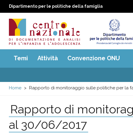
Dipartimento per le politiche della famiglia
Centro
Main
Temi
Attività
Convenzione ONU
menu
nazionale
di
Home
Rapporto di monitoraggio sulle politiche per la 
Documentazione
Rapporto di monitoragg
e
al 30/06/2017
analisi