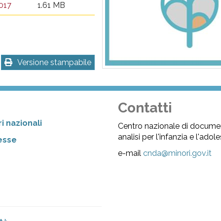
017
1.61 MB
Versione stampabile
Contatti
i nazionali
Centro nazionale di docume
analisi per l'infanzia e l'ado
resse
e-mail
cnda@minori.gov.it