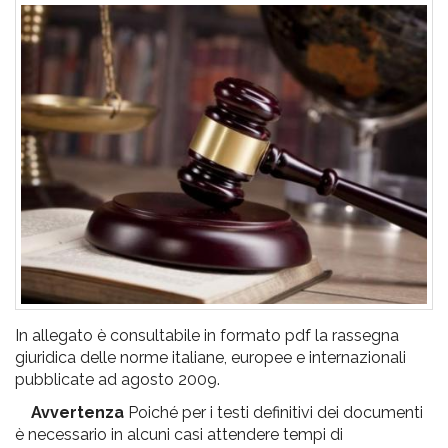
pr
l'infanzia
e
l'adolescenza
In allegato è consultabile in formato pdf la rassegna
giuridica delle norme italiane, europee e internazionali
pubblicate ad agosto 2009.
Avvertenza
Poiché per i testi definitivi dei documenti
è necessario in alcuni casi attendere tempi di