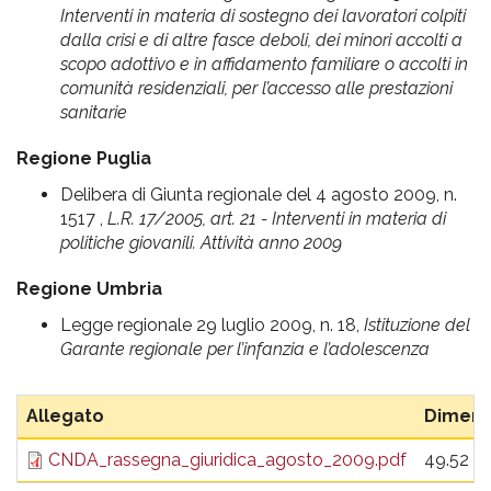
Interventi in materia di sostegno dei lavoratori colpiti
dalla crisi e di altre fasce deboli, dei minori accolti a
scopo adottivo e in affidamento familiare o accolti in
comunità residenziali, per l’accesso alle prestazioni
sanitarie
Regione Puglia
Delibera di Giunta regionale del 4 agosto 2009, n.
1517 ,
L.R. 17/2005, art. 21 - Interventi in materia di
politiche giovanili. Attività anno 2009
Regione Umbria
Legge regionale 29 luglio 2009, n. 18,
Istituzione del
Garante regionale per l’infanzia e l’adolescenza
Allegato
Dimens
CNDA_rassegna_giuridica_agosto_2009.pdf
49.52 K