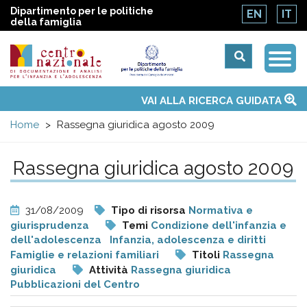
Dipartimento per le politiche
EN
IT
della famiglia
Togg
Centro
Navi
Main
VAI ALLA RICERCA GUIDATA
Chi siamo
Osservatori nazionali
Siti d'interesse
Notizie
Eventi
Contatti
Temi
Attività
Convenzione ONU
menu
nazionale
Home
Rassegna giuridica agosto 2009
di
Rassegna giuridica agosto 2009
Documentazione
31/08/2009
Tipo di risorsa
Normativa e
e
giurisprudenza
Temi
Condizione dell'infanzia e
dell'adolescenza
Infanzia, adolescenza e diritti
Famiglie e relazioni familiari
Titoli
Rassegna
analisi
giuridica
Attività
Rassegna giuridica
Pubblicazioni del Centro