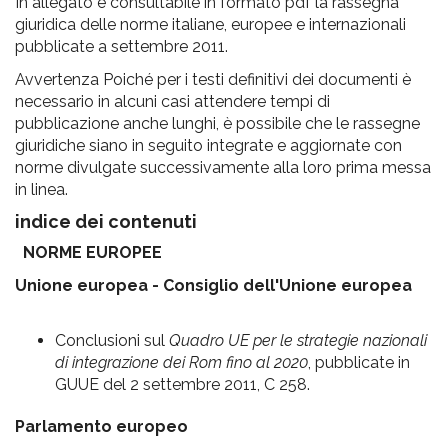
pr
In allegato è consultabile in formato pdf la rassegna
giuridica delle norme italiane, europee e internazionali
l'infanzia
pubblicate a settembre 2011.
Avvertenza Poiché per i testi definitivi dei documenti è
e
necessario in alcuni casi attendere tempi di
pubblicazione anche lunghi, è possibile che le rassegne
l'adolescenza
giuridiche siano in seguito integrate e aggiornate con
norme divulgate successivamente alla loro prima messa
in linea.
indice dei contenuti
NORME EUROPEE
Unione europea - Consiglio dell'Unione europea
Conclusioni sul
Quadro UE per le strategie nazionali
di integrazione dei Rom fino al 2020
, pubblicate in
GUUE del 2 settembre 2011, C 258.
Parlamento europeo