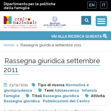
Dipartimento per le politiche
EN
IT
della famiglia
Togg
Centro
Navi
Main
VAI ALLA RICERCA GUIDATA
Chi siamo
Osservatori nazionali
Siti d'interesse
Notizie
Eventi
Contatti
Temi
Attività
Convenzione ONU
menu
nazionale
Home
Rassegna giuridica settembre 2011
di
Rassegna giuridica settembre
2011
Documentazione
e
23/11/2011
Tipo di risorsa
Normativa e
giurisprudenza
Temi
Adolescenza
Infanzia
analisi
Famiglie
Titoli
Rassegna giuridica
Attività
Rassegna giuridica
Pubblicazioni del Centro