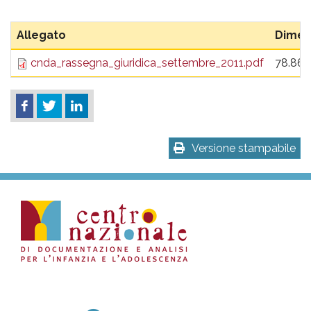
Allegato
Dimen
cnda_rassegna_giuridica_settembre_2011.pdf
78.86 
Versione stampabile