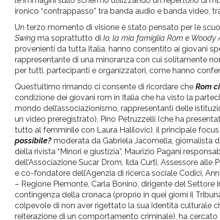
le immagini sullo schermo utilizzando un repertorio di mu
ironico “contrappasso” tra banda audio e banda video, tra 
Un terzo momento di visione è stato pensato per le scuole,
Swing
ma soprattutto di
Io, la mia famiglia Rom e Woody 
provenienti da tutta Italia, hanno consentito ai giovani sp
rappresentante di una minoranza con cui solitamente non
per tutti, partecipanti e organizzatori, come hanno confe
Quest’ultimo rimando ci consente di ricordare che
Rom ci
condizione dei giovani rom in Italia che ha visto la parte
mondo dell’associazionismo, rappresentanti delle istituzio
un video preregistrato), Pino Petruzzelli (che ha presentat
tutto al femminile con Laura Halilovic), il principale focu
possibile?
moderata da Gabriela Jacomella, giornalista del
della rivista “Minori e giustizia”, Maurizio Pagani respon
dell’Associazione Sucar Drom, Ilda Curti, Assessore alle 
e co-fondatore dell’Agenzia di ricerca sociale Codici, Anna
– Regione Piemonte, Carla Bonino, dirigente del Settore In
contingenza della cronaca (proprio in quei giorni il Tribun
colpevole di non aver rigettato la sua identità culturale c
reiterazione di un comportamento criminale), ha cercato di