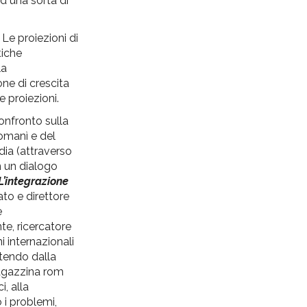
d una sorta di
Le proiezioni di
tiche
la
ne di crescita
 proiezioni.
onfronto sulla
romanì e del
dia (attraverso
n un dialogo
L’integrazione
ato e direttore
e
te, ricercatore
i internazionali
rtendo dalla
 ragazzina rom
, alla
 i problemi,