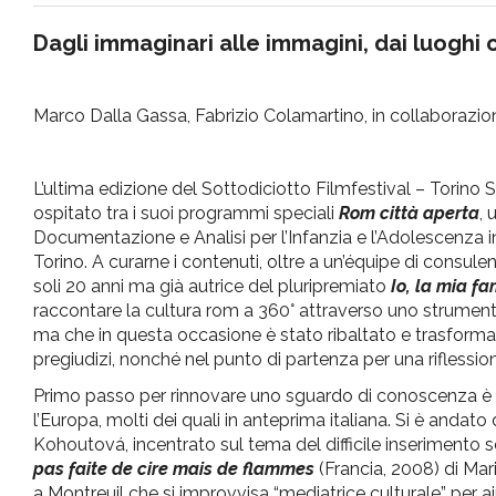
pr
Dagli immaginari alle immagini, dai luoghi
l'infanzia
Marco Dalla Gassa, Fabrizio Colamartino, in collaborazion
e
L’ultima edizione del Sottodiciotto Filmfestival – Torino
l'adolescenza
ospitato tra i suoi programmi speciali
Rom città aperta
,
Documentazione e Analisi per l’Infanzia e l’Adolescenza i
Torino. A curarne i contenuti, oltre a un’équipe di consul
soli 20 anni ma già autrice del pluripremiato
Io, la mia f
raccontare la cultura rom a 360° attraverso uno strument
ma che in questa occasione è stato ribaltato e trasforma
pregiudizi, nonché nel punto di partenza per una riflession
Primo passo per rinnovare uno sguardo di conoscenza è s
l’Europa, molti dei quali in anteprima italiana. Si è andato
Kohoutová, incentrato sul tema del difficile inserimento 
pas faite de cire mais de flammes
(Francia, 2008) di Mar
a Montreuil che si improvvisa “mediatrice culturale” per aiu