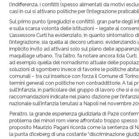
l'indifferenza, i conflitti (spesso alimentati da motivi e
casi in cui si attivano politiche per l’integrazione praticabil
Sul primo punto (pregiudizi e conflitti), gran parte degli i
e sulla scarsa volontà delle istituzioni – legate al conse
L’assessore Curti ha evidenziato, in quanto sintomatico di
l’integrazione, sia quella al decoro urbano, evidenziand
implicito invito ad attivarsi solo sul piano delle apparenz
maquillage urbano. Tra l’altro, fa notare ancora Ilda Curti
ad esempio quella del nomadismo attuale delle popolazio
soluzioni di sgombero invece di favorire le politiche abitat
comunali – tra cui inserisce con forza il Comune di Torino
termini generali con politiche non contraddittorie. A tal p
sull’Infanzia, in particolare del gruppo di lavoro che si è 
raccomandazioni indicate nel piano d’azione per l’infanzia
nazionale sull’infanzia tenutasi a Napoli nel novembre 20
Peraltro, la grande esperienza giudiziaria di Pazè conferma,
problema dei minori rom viene affrontato troppo spesso i
proposito Maurizio Pagani ricorda come la sentenza di Napo
la punta d’iceberg di una costante “discriminazione giudizi