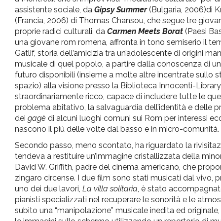
assistente sociale, da
Gipsy Summer
(Bulgaria, 2006)di K
(Francia, 2006) di Thomas Chansou, che segue tre giovani di
proprie radici culturali, da
Carmen Meets Borat
(Paesi Bas
una giovane rom romena, affronta in tono semiserio il tem
Gatlif, storia dell’amicizia tra un’adolescente di origini
musicale di quel popolo, a partire dalla conoscenza di uno 
futuro disponibili (insieme a molte altre incentrate sull
spazio) alla visione presso la Biblioteca Innocenti-Librar
straordinariamente ricco, capace di includere tutte le quest
problema abitativo, la salvaguardia dell’identità e delle 
dei
gagè
di alcuni luoghi comuni sui Rom per interessi eco
nascono il più delle volte dal basso e in micro-comunità.
Secondo passo, meno scontato, ha riguardato la rivisitazi
tendeva a restituire un’immagine cristallizzata della min
David W. Griffith, padre del cinema americano, che propo
zingaro circense. I due film sono stati musicati dal vivo,
uno dei due lavori,
La villa solitaria
, è stato accompagnat
pianisti specializzati nel recuperare le sonorità e le atmo
subito una “manipolazione” musicale inedita ed originale