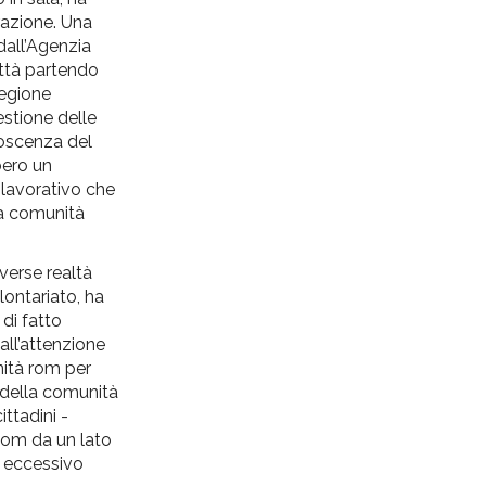
grazione. Una
dall’Agenzia
ittà partendo
Regione
estione delle
noscenza del
bero un
o lavorativo che
la comunità
iverse realtà
lontariato, ha
 di fatto
all’attenzione
nità rom per
” della comunità
ttadini -
 Rom da un lato
un eccessivo