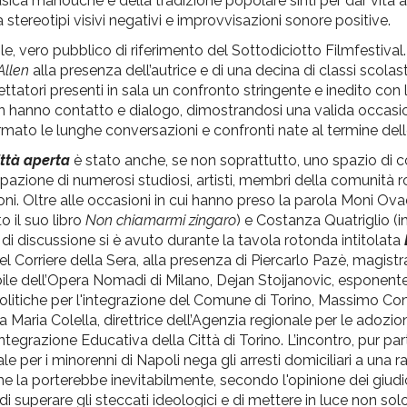
sica manouche e della tradizione popolare sinti per dar vita a
stereotipi visivi negativi e improvvisazioni sonore positive.
 vero pubblico di riferimento del Sottodiciotto Filmfestival. 
Allen
alla presenza dell’autrice e di una decina di classi scolas
ettatori presenti in sala un confronto stringente e inedito con 
 hanno contatto e dialogo, dimostrandosi una valida occasio
rmato le lunghe conversazioni e confronti nate al termine delle
ttà aperta
è stato anche, se non soprattutto, uno spazio di c
cipazione di numerosi studiosi, artisti, membri della comunità 
ni. Oltre alle occasioni in cui hanno preso la parola Moni Ova
o il suo libro
Non chiamarmi zingaro
) e Costanza Quatriglio (i
s di discussione si è avuto durante la tavola rotonda intitolata
 Corriere della Sera, alla presenza di Piercarlo Pazè, magistr
sabile dell’Opera Nomadi di Milano, Dejan Stoijanovic, esponent
Politiche per l'integrazione del Comune di Torino, Massimo Con
 Maria Colella, direttrice dell’Agenzia regionale per le adozion
tegrazione Educativa della Città di Torino. L’incontro, pur pa
ale per i minorenni di Napoli nega gli arresti domiciliari a una
he la porterebbe inevitabilmente, secondo l'opinione dei giudici
 superare gli steccati ideologici e di mettere in luce non solo