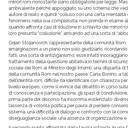
minori rom nonostante siano obbligatorie per legge. Massi
ambivalente perché appoggiato su uno schema che vede da
autore di reato e quindi “colluso con una certa mentalità
fenomeno nella sua complessità, non prende in esame altri 
quando affronta casi di riduzione in schiavitù dei minori ro
loro presunta “collusione”, arrivando ad una sorta di “abb
Dejan Stoijanovich, rappresentante della comunità Rom, s’i
emarginazioni a un piano non solo giudiziario, ricordando
fatti, una sorta di antiziganismo: esse infatti incoraggiano
trattamento della questione abitativa in termini di sicurezza
sociale dei Rom al Ministro degli Interni), una disparità di
della comunità Rom nel nostro paese. Carla Bonino, a tal 
dell’identità rom, difficile da identificare con chiarezza 
livello europeo, come si evince dal dibattito in corso sul
di conoscenza e partecipazione, gli spazi di condivision
prima parte del discorso ha insomma evidenziato diverse pr
l’assenza di volontà politica per paura di perdere consens
sistema, una difficoltà di dialogo e confronto con le comu
diseguaglianza sociale, una assenza di organizzazione e 
Il secondo punto affrontato dalla tavola rotonda, in una f