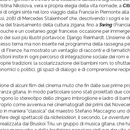
ristina Nikolova, vera e propria elegia della vita nomade, a
Cit
 origini sinte nel loro viaggio dalla Francia in Piemonte alla 
si, 208) di Mercedes Stalenhoef che, descrivendo i sogni e le
a del travisamento della cultura zigana, fino a
Swing
(Francia
 manouche e un coetaneo
gagè
francese, occasione per immergers
dei suoi più illustri portavoce, Django Reinhardt. L’insieme del
o stesso tema ma non inserite nel programma della rassegna per
y di Firenze, ha mostrato un ventaglio di racconti e di tematic
ioni insite in ogni percorso di integrazione sociale dei rom e de
proprie tradizioni, la scolarizzazione dei bambini rom, lo sfrut
nomici o politici, gli spazi di dialogo e di comprensione reci
one di alcuni film del cinema muto che fin dalle sue prime pr
oranza gitana. In modo particolare sono stati proiettati due co
ngono lo stereotipo dello zingaro imbroglione e ladro di bamb
 proprio come avveniva nei cinematografi dei primi del Novecen
o in maniera “classica” dal maestro Stefano Maccagno uno de
sfere degli spettacoli da
nickelodeon
, il secondo,
Le avventure 
, realizzata dai Bruskoi Triu, un gruppo di musica gitana, ch