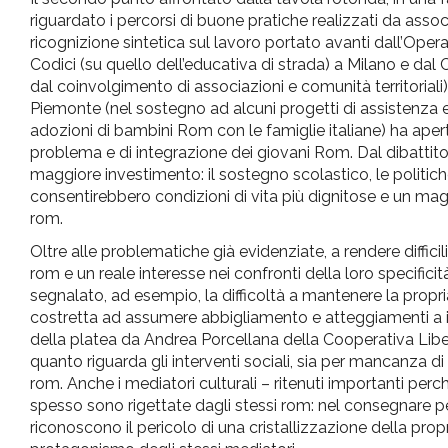
riguardato i percorsi di buone pratiche realizzati da associ
ricognizione sintetica sul lavoro portato avanti dall’Oper
Codici (su quello dell’educativa di strada) a Milano e dal
dal coinvolgimento di associazioni e comunità territoriali)
Piemonte (nel sostegno ad alcuni progetti di assistenza e 
adozioni di bambini Rom con le famiglie italiane) ha apert
problema e di integrazione dei giovani Rom. Dal dibattit
maggiore investimento: il sostegno scolastico, le politiche
consentirebbero condizioni di vita più dignitose e un magg
rom.
Oltre alle problematiche già evidenziate, a rendere difficil
rom e un reale interesse nei confronti della loro specificit
segnalato, ad esempio, la difficoltà a mantenere la propria
costretta ad assumere abbigliamento e atteggiamenti a im
della platea da Andrea Porcellana della Cooperativa Libe
quanto riguarda gli interventi sociali, sia per mancanza d
rom. Anche i mediatori culturali – ritenuti importanti perc
spesso sono rigettate dagli stessi rom: nel consegnare pe
riconoscono il pericolo di una cristallizzazione della propr