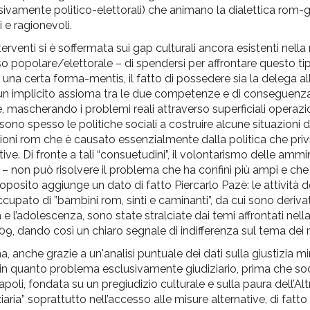
sclusivamente politico-elettorali) che animano la dialettica rom
i e ragionevoli.
nterventi si è soffermata sui gap culturali ancora esistenti nella
nso popolare/elettorale – di spendersi per affrontare questo ti
 una certa forma-mentis, il fatto di possedere sia la delega all
o un implicito assioma tra le due competenze e di conseguenza
e, mascherando i problemi reali attraverso superficiali operazio
, sono spesso le politiche sociali a costruire alcune situazioni 
ni rom che è causato essenzialmente dalla politica che privi
ive. Di fronte a tali “consuetudini”, il volontarismo delle ammi
 – non può risolvere il problema che ha confini più ampi e che 
roposito aggiunge un dato di fatto Piercarlo Pazè: le attività d
occupato di ”bambini rom, sinti e caminanti”, da cui sono deriva
 e l’adolescenza, sono state stralciate dai temi affrontati nel
09, dando così un chiaro segnale di indifferenza sul tema dei 
 anche grazie a un'analisi puntuale dei dati sulla giustizia mino
n quanto problema esclusivamente giudiziario, prima che soci
li, fondata su un pregiudizio culturale e sulla paura dell’Alt
aria” soprattutto nell’accesso alle misure alternative, di fatto