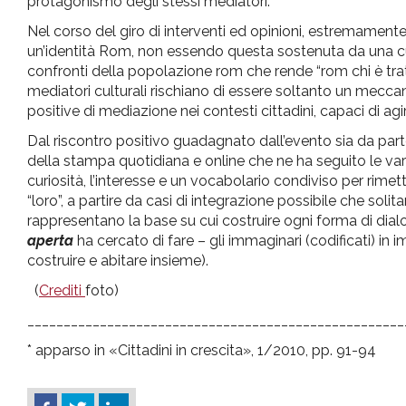
protagonismo degli stessi mediatori.
Nel corso del giro di interventi ed opinioni, estremamente
un’identità Rom, non essendo questa sostenuta da una c
confronti della popolazione rom che rende “rom chi è tratt
mediatori culturali rischiano di essere soltanto un mecca
positive di mediazione nei contesti cittadini, capaci di ag
Dal riscontro positivo guadagnato dall’evento sia da part
della stampa quotidiana e online che ne ha seguito le vari
curiosità, l’interesse e un vocabolario condiviso per rimetter
“loro”, a partire da casi di integrazione possibile che sol
rappresentano la base su cui costruire ogni forma di di
aperta
ha cercato di fare – gli immaginari (codificati) in
costruire e abitare insieme).
(
Crediti
foto)
____________________________________________________
* apparso in «Cittadini in crescita», 1/2010, pp. 91-94