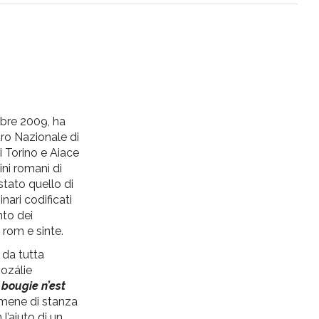
mbre 2009, ha
ro Nazionale di
i Torino e Aiace
gini romanì di
 stato quello di
ari codificati
nto dei
 rom e sinte.
 da tutta
ozálie
 bougie n’est
romene di stanza
l’aiuto di un