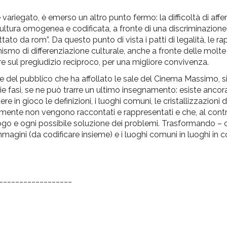
 variegato, è emerso un altro punto fermo: la difficoltà di aff
ultura omogenea e codificata, a fronte di una discriminazio
ato da rom”. Da questo punto di vista i patti di legalità, le ra
nismo di differenziazione culturale, anche a fronte delle molt
ire sul pregiudizio reciproco, per una migliore convivenza.
e del pubblico che ha affollato le sale del Cinema Massimo, s
e fasi, se ne può trarre un ultimo insegnamento: esiste ancora
e in gioco le definizioni, i luoghi comuni, le cristallizzazioni d
itamente non vengono raccontati e rappresentati e che, al contr
alogo e ogni possibile soluzione dei problemi. Trasformando 
 immagini (da codificare insieme) e i luoghi comuni in luoghi in
__________________