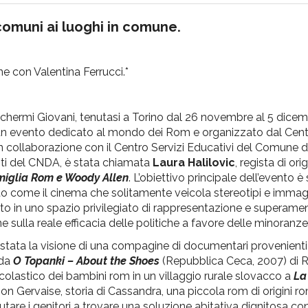
 comuni ai luoghi in comune.
e con Valentina Ferrucci.*
 Schermi Giovani, tenutasi a Torino dal 26 novembre al 5 dice
 un evento dedicato al mondo dei Rom e organizzato dal Cent
n collaborazione con il Centro Servizi Educativi del Comune d
enti del CNDA, è stata chiamata
Laura Halilovic
, regista di ori
amiglia Rom e Woody Allen
. L’obiettivo principale dell’evento è
o come il cinema che solitamente veicola stereotipi e immagin
to in uno spazio privilegiato di rappresentazione e superame
e sulla reale efficacia delle politiche a favore delle minoranze
tata la visione di una compagine di documentari provenienti
 da
O Topanki – About the Shoes
(Repubblica Ceca, 2007) di R
scolastico dei bambini rom in un villaggio rurale slovacco a
La
ion Gervaise, storia di Cassandra, una piccola rom di origini 
tare i genitori a trovare una soluzione abitativa dignitosa con 