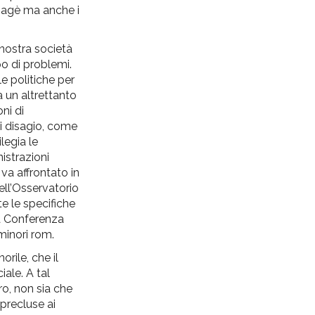
-gagè ma anche i
 nostra società
po di problemi.
e politiche per
 un altrettanto
ni di
di disagio, come
legia le
nistrazioni
va affrontato in
ell’Osservatorio
te le specifiche
la Conferenza
minori rom.
rile, che il
ale. A tal
ro, non sia che
 precluse ai