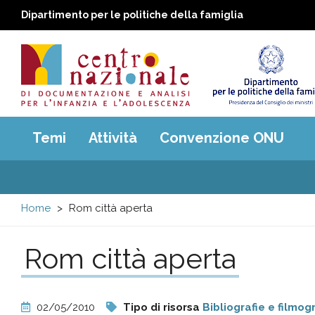
Dipartimento per le politiche della famiglia
Centro
Main
Temi
Attività
Convenzione ONU
menu
nazionale
di
Home
Rom città aperta
Documentazione
Rom città aperta
e
analisi
02/05/2010
Tipo di risorsa
Bibliografie e filmog