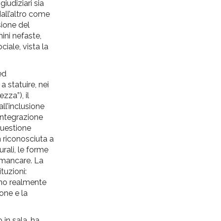
iudiziari sia
all’altro come
sione del
ini nefaste,
ciale, vista la
ed
 statuire, nei
zza”), il
all’inclusione
 integrazione
questione
n riconosciuta a
rali, le forme
 mancare. La
tuzioni:
iano realmente
one e la
 in sala, ha