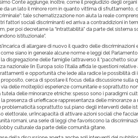
mo Conte aggiunge, inoltre, come il pregiudizio degli organi g
 un lato il minore rom in quanto vittima di sfruttamento, d
 criminale”: tale schematizzazione non aiuta la reale compren
fattori sociali discriminanti ed arriva a contraddizioni in term
m, per poi decretarne la “intrattabilità” da parte del sistema so
andono istituzionale”.
ncarica di allargare di nuovo il quadro delle discriminazioni 
 come siano in generale alcune norme e leggi del Parlamento a
 la disgregazione delle famiglie (attraverso il “pacchetto sicure
 nazionale (in Europa solo l’Italia affida le questioni relative 
 trattamenti e opportunità che lede alla radice le possibilità di
proposito, cerca di spostare il focus della discussione sulla 
per via delle molteplici esperienze comunitarie e soprattutto no
la tutela delle minoranze etniche: spesso sono i paradigmi cultu
e, la presenza di un’efficace rappresentanza delle minoranze a
oblematicità soprattutto sul piano degli interventi delle isti
o elettorale, un’incapacità di attivare azioni sociali che facc
nità romanì, una serie di leggi che favoriscono la discriminazi
lobby culturale da parte delle comunità gitane.
ase della discussione aperta anche agli interventi del pubblico