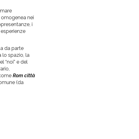
ermare
ne omogenea nei
ppresentanze, i
e esperienze
ia da parte
 lo spazio, la
el “noi” e del
ario,
– come
Rom città
 comune (da