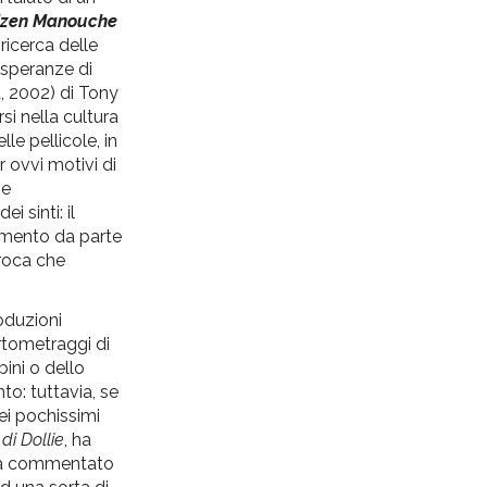
izen Manouche
ricerca delle
 speranze di
, 2002) di Tony
i nella cultura
le pellicole, in
 ovvi motivi di
he
i sinti: il
tamento da parte
proca che
oduzioni
rtometraggi di
ini o dello
to: tuttavia, se
i pochissimi
di Dollie
, ha
e ha commentato