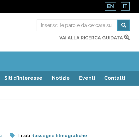
EN
IT
VAI ALLA RICERCA GUIDATA
Siti d'interesse
Notizie
Eventi
Contatti
ti
Titoli
Rassegne filmografiche