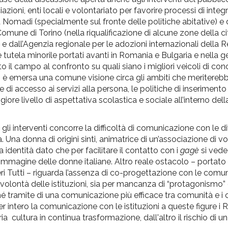
azioni, enti locali e volontariato per favorire processi di inte
a Nomadi (specialmente sul fronte delle politiche abitative) e 
 Comune di Torino (nella riqualificazione di alcune zone della c
 e dall’Agenzia regionale per le adozioni internazionali della 
tutela minorile portati avanti in Romania e Bulgaria e nella g
o il campo al confronto su quali siano i migliori veicoli di co
o è emersa una comune visione circa gli ambiti che meritereb
 di accesso ai servizi alla persona, le politiche di inseriment
iore livello di aspettativa scolastica e sociale all’interno del
i gli interventi concorre la difficoltà di comunicazione con le d
à. Una donna di origini sinti, animatrice di un’associazione di vo
 identità dato che per facilitare il contatto con i
gagè
si vede
magine delle donne italiane. Altro reale ostacolo – portato 
ri Tutti – riguarda l’assenza di co-progettazione con le comu
i volontà delle istituzioni, sia per mancanza di “protagonismo
hé tramite di una comunicazione più efficace tra comunità e i ci
r intero la comunicazione con le istituzioni a queste figure i
ia cultura in continua trasformazione, dall'altro il rischio di 