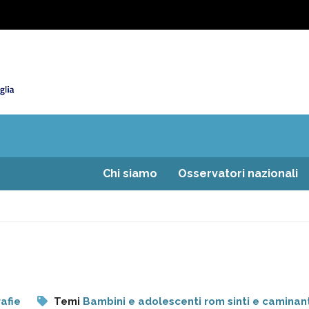
Chi siamo
Osservatori nazionali
rafie
Temi
Bambini e adolescenti rom sinti e caminan