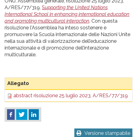
pr
ONU. Assemblea generale, risoluzione 25 luglio 2023,
A/RES/77/319,
S
upporting the United Nations
l'infanzia
International School in enhancing international education
and promoting multicultural interaction
. Con questa
e
risoluzione l'Assemblea ha inteso sostenere e
promuovere la Scuola internazionale delle Nazioni Unite
nella sua attività di valorizzazione dell’educazione
l'adolescenza
internazionale e di promozione dell’interazione
multiculturale.
Allegato
D
abstract risoluzione 25 luglio 2023, A/RES/77/319
4
Versione stampabile