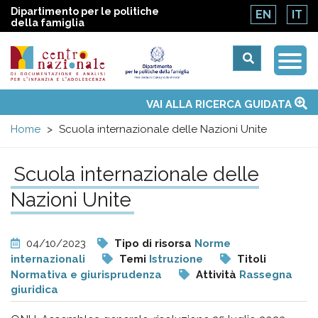
Dipartimento per le politiche
EN
IT
della famiglia
Togg
Centro
Navi
Main
VAI ALLA RICERCA GUIDATA
Chi siamo
Osservatori nazionali
Siti d'interesse
Notizie
Eventi
Contatti
Temi
Attività
Convenzione ONU
menu
nazionale
Home
Scuola internazionale delle Nazioni Unite
di
Scuola internazionale delle
Nazioni Unite
Documentazione
e
04/10/2023
Tipo di risorsa
Norme
internazionali
Temi
Istruzione
Titoli
analisi
Normativa e giurisprudenza
Attività
Rassegna
giuridica