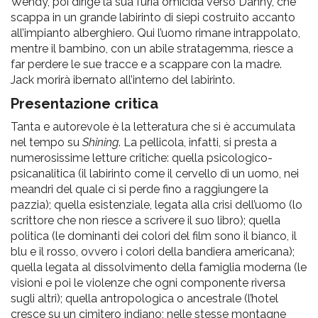
Wendy, poi dirige la sua furia omicida verso Danny, che
scappa in un grande labirinto di siepi costruito accanto
all’impianto alberghiero. Qui l’uomo rimane intrappolato,
mentre il bambino, con un abile stratagemma, riesce a
far perdere le sue tracce e a scappare con la madre.
Jack morirà ibernato all’interno del labirinto.
Presentazione critica
Tanta e autorevole è la letteratura che si è accumulata
nel tempo su
Shining
. La pellicola, infatti, si presta a
numerosissime letture critiche: quella psicologico-
psicanalitica (il labirinto come il cervello di un uomo, nei
meandri del quale ci si perde fino a raggiungere la
pazzia); quella esistenziale, legata alla crisi dell’uomo (lo
scrittore che non riesce a scrivere il suo libro); quella
politica (le dominanti dei colori del film sono il bianco, il
blu e il rosso, ovvero i colori della bandiera americana);
quella legata al dissolvimento della famiglia moderna (le
visioni e poi le violenze che ogni componente riversa
sugli altri); quella antropologica o ancestrale (l’hotel
cresce su un cimitero indiano; nelle stesse montagne