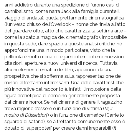
anni addietro durante una spedizione ci furono casi di
cannibalismo, come narra Jack alla famiglia durante il
viaggio di andata); quella prettamente cinematografica
(l’universo chiuso dell’Overlook – nome che rinvia all’atto
del guardare oltre, atto che caratterizza la settima arte –
come la scatola magica del cinematografo). Impossibile,
in questa sede, dare spazio a queste analisi critiche, né
approfondirne una in modo particolare, visto che la
pellicola è molto ricca di legami interni, interconnessioni,
citazioni, aperture a nuovi universi di ricerca. Tuttavia
alcuni elementi tematici del film, appaiono, da una
prospettiva che si sofferma sulla rappresentazione dei
minori, altrettanto interessanti. Una delle caratteristiche
più innovative del racconto è, infatti, l’implosione della
figura archetipica di bambino generalmente proposta
dal cinema horror. Se nel cinema di genere, il ragazzino
trova ragione d’essere o in funzione di vittima (
M, il
mostro di Düsseldorf
) o in funzione di carnefice (Carrie lo
sguardo di satana), se altrettanto comunemente esso è
dotato di ‘superpoteri’ per creare danni irreparabili (
Il