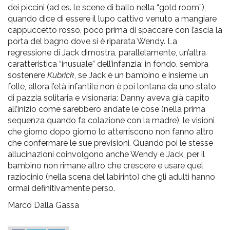
dei piccini (ad es. le scene di ballo nella “gold room”),
quando dice di essere il lupo cattivo venuto a mangiare
cappuccetto rosso, poco prima di spaccare con l’ascia la
porta del bagno dove si è riparata Wendy. La
regressione di Jack dimostra, parallelamente, un’altra
caratteristica “inusuale” dell’infanzia: in fondo, sembra
sostenere
Kubrick
, se Jack è un bambino e insieme un
folle, allora l’età infantile non è poi lontana da uno stato
di pazzia solitaria e visionaria: Danny aveva già capito
all’inizio come sarebbero andate le cose (nella prima
sequenza quando fa colazione con la madre), le visioni
che giorno dopo giorno lo atterriscono non fanno altro
che confermare le sue previsioni. Quando poi le stesse
allucinazioni coinvolgono anche Wendy e Jack, per il
bambino non rimane altro che crescere e usare quel
raziocinio (nella scena del labirinto) che gli adulti hanno
ormai definitivamente perso.
Marco Dalla Gassa