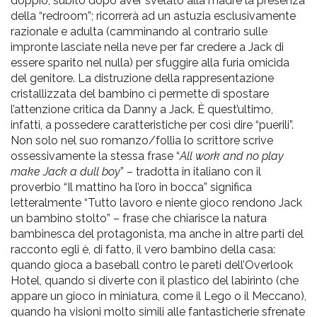
doppio, subito dopo aver svelato alla madre la presenza
della “redroom”; ricorrerà ad un astuzia esclusivamente
razionale e adulta (camminando al contrario sulle
impronte lasciate nella neve per far credere a Jack di
essere sparito nel nulla) per sfuggire alla furia omicida
del genitore. La distruzione della rappresentazione
cristallizzata del bambino ci permette di spostare
l’attenzione critica da Danny a Jack. È quest’ultimo,
infatti, a possedere caratteristiche per così dire “puerili”.
Non solo nel suo romanzo/follia lo scrittore scrive
ossessivamente la stessa frase “
All work and no play
make Jack a dull boy
” – tradotta in italiano con il
proverbio “Il mattino ha l’oro in bocca” significa
letteralmente “Tutto lavoro e niente gioco rendono Jack
un bambino stolto” – frase che chiarisce la natura
bambinesca del protagonista, ma anche in altre parti del
racconto egli è, di fatto, il vero bambino della casa:
quando gioca a baseball contro le pareti dell’Overlook
Hotel, quando si diverte con il plastico del labirinto (che
appare un gioco in miniatura, come il Lego o il Meccano),
quando ha visioni molto simili alle fantasticherie sfrenate