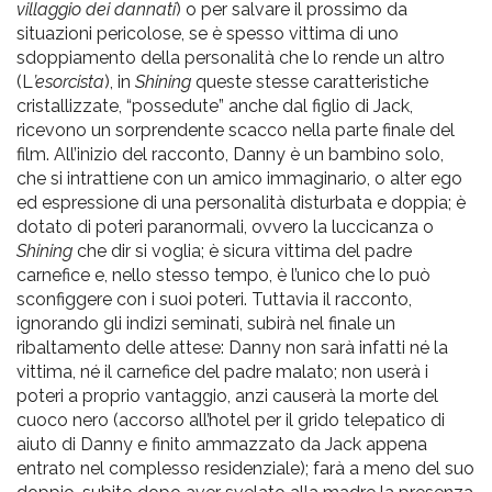
villaggio dei dannati
) o per salvare il prossimo da
situazioni pericolose, se è spesso vittima di uno
sdoppiamento della personalità che lo rende un altro
(L
’esorcista
), in
Shining
queste stesse caratteristiche
cristallizzate, “possedute” anche dal figlio di Jack,
ricevono un sorprendente scacco nella parte finale del
film. All’inizio del racconto, Danny è un bambino solo,
che si intrattiene con un amico immaginario, o alter ego
ed espressione di una personalità disturbata e doppia; è
dotato di poteri paranormali, ovvero la luccicanza o
Shining
che dir si voglia; è sicura vittima del padre
carnefice e, nello stesso tempo, è l’unico che lo può
sconfiggere con i suoi poteri. Tuttavia il racconto,
ignorando gli indizi seminati, subirà nel finale un
ribaltamento delle attese: Danny non sarà infatti né la
vittima, né il carnefice del padre malato; non userà i
poteri a proprio vantaggio, anzi causerà la morte del
cuoco nero (accorso all’hotel per il grido telepatico di
aiuto di Danny e finito ammazzato da Jack appena
entrato nel complesso residenziale); farà a meno del suo