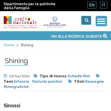
Dipartimento per le politiche
EN
IT
della famiglia
Togg
Centro
Navi
Main
VAI ALLA RICERCA GUIDATA
Chi siamo
Osservatori nazionali
Siti d'interesse
Notizie
Eventi
Contatti
Temi
Attività
Convenzione ONU
menu
nazionale
Home
Shining
di
Shining
Documentazione
07/04/2010
Tipo di risorsa
Schede film
e
Temi
Infanzia
Disturbi psichici
Titoli
Rassegne
filmografiche
analisi
Sinossi