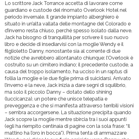
pr
Lo scrittore Jack Torrance accetta di lavorare come
guardiano e custode del rinomato Overlook Hotel nel
l'infanzia
periodo invernale. Il grande impianto alberghiero è
situato in un’alta vallata delle montagne del Colorado e
e
d’inverno resta chiuso, perché spesso isolato dalla neve.
Jack ha bisogno di tranquillità per scrivere il suo nuovo
l'adolescenza
libro e decide di insediarvisi con la moglie Wendy e il
filglioletto Danny, nonostante sia al corrente di due
notizie che avrebbero allontanato chiunque: l’Overlook è
costruito su un cimitero indiano; il precedente custode, a
causa del troppo isolamento, ha ucciso in un raptus di
follia la moglie e le due figlie prima di suicidarsi. Arrivato
l’inverno e la neve, Jack inizia a dare segni di squilibrio,
ma solo il piccolo Danny – dotato dello shining
(luccicanza), un potere che unisce telepatia e
preveggenza e che si manifesta attraverso terribili visioni
– sembra accorgersene. La situazione precipita quando
Jack scopre la moglie mentre sbircia tra i suoi appunti
(egli ha riempito centinaia di pagine con la sola frase: “Il
mattino ha l’oro in bocca”). Prima tenta di ammazzare