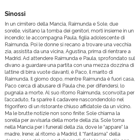
pr
l'infanzia
Sinossi
In un cimitero della Mancia, Raimunda e Sole, due
e
sorelle, visitano la tomba dei genitori, morti insieme in un
incendio; le accompagna Paula, figlia adolescente di
l'adolescenza
Raimunda. Poi le donne si recano a trovare una vecchia
zia, assistita da una vicina, Agustina, prima di rientrare a
Madrid. Ad attendere Raimunda e Paula, sprofondato sul
divano a guardare una partita con una mezza dozzina di
lattine di birra vuote davanti, è Paco, il marito di
Raimunda. Il giorno dopo, mentre Raimunda è fuori casa,
Paco cerca di abusare di Paula che, per difendersi, lo
pugnala a morte. Al suo ritorno Raimunda, sconvolta per
l’accaduto, fa sparire il cadavere nascondendolo nel
frigorifero di un ristorante chiuso affidatole da un vicino.
Ma le brutte notizie non sono finite: Sole chiama la
sorella per avvisarla della morte della zia. Sole torna
nella Mancia per i funerali della zia, dove le “appare” la
madre, Irene; al ritorno a Madrid, il “fantasma” della