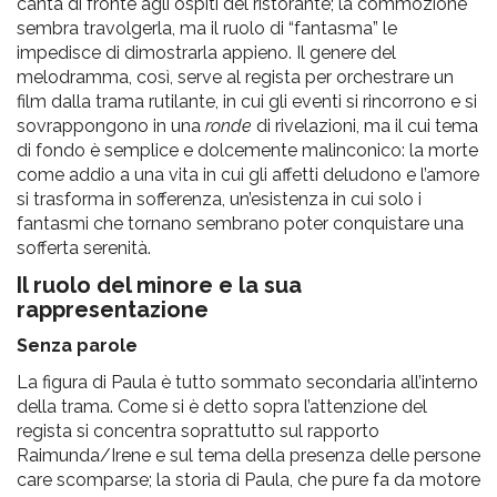
canta di fronte agli ospiti del ristorante; la commozione
sembra travolgerla, ma il ruolo di “fantasma” le
impedisce di dimostrarla appieno. Il genere del
melodramma, così, serve al regista per orchestrare un
film dalla trama rutilante, in cui gli eventi si rincorrono e si
sovrappongono in una
ronde
di rivelazioni, ma il cui tema
di fondo è semplice e dolcemente malinconico: la morte
come addio a una vita in cui gli affetti deludono e l’amore
si trasforma in sofferenza, un’esistenza in cui solo i
fantasmi che tornano sembrano poter conquistare una
sofferta serenità.
Il ruolo del minore e la sua
rappresentazione
Senza parole
La figura di Paula è tutto sommato secondaria all’interno
della trama. Come si è detto sopra l’attenzione del
regista si concentra soprattutto sul rapporto
Raimunda/Irene e sul tema della presenza delle persone
care scomparse; la storia di Paula, che pure fa da motore