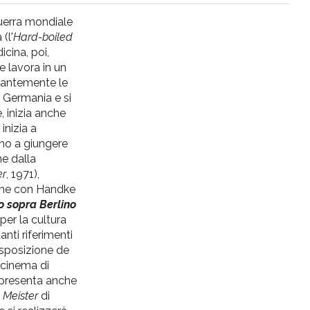
uerra mondiale
(l'
Hard-boiled
icina, poi,
e lavora in un
stantemente le
n Germania e si
, inizia anche
inizia a
ino a giungere
ne dalla
er
, 1971),
ione con Handke
lo sopra Berlino
per la cultura
nti riferimenti
asposizione de
 cinema di
 presenta anche
 Meister
di