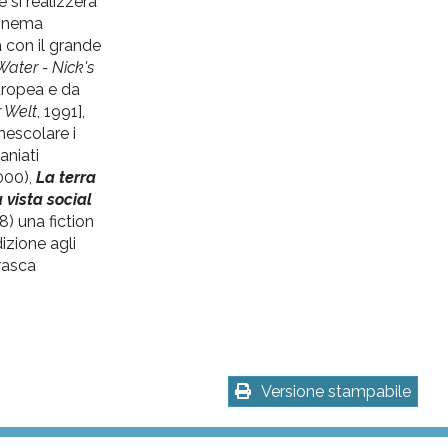
e si realizzerà
 cinema
a con il grande
Water - Nick's
europea e da
 Welt
, 1991],
mescolare i
aniati
000),
La terra
vista social
) una fiction
izione agli
rasca
Versione stampabile