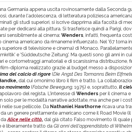
in una Germania appena uscita rovinosamente dalla Seconda g
i, durante l'adolescenza, di letteratura poliziesca americana 
inati gli studi superiori, si iscrive dapprima alla facoltà di med
e per dedicarsi alla pittura. Si trasferisce quindi a Parigi, dov
narsi sensibilmente al cinema:
Wenders
, infatti, frequenta co
to cinema americano da rimanerne influenzato. Nel '67 torna i
a superiore di televisione e cinema) di Monaco. Parallelamente
mkritik' e 'Süddeutsche Zeitung'. Ma questi sono gli anni in cui 
i e cortometraggi amatoriali e di scarsissima distribuzione, f
 film-diploma realizzato grazie al budget messo a disposizio
ima del calcio di rigore
(
Die Angst Des Tormanns Beim Elfmet
Handke,
dal cui omonimo libro il film è tratto. La collaboraz
so movimento
(
Falsche Bewegung,
1975) e, soprattutto,
Il cie
apolavoro del regista. L'interesse di
Wenders
per il cinema e 
on solo per le modalità narrative adottate, ma anche per i costa
nti nelle sue pellicole. Da
Nathaniel Hawthorne
ricava una tr
), da un genere prettamente americano come il Road Movie (il
a da
Alice nelle città
,
dal già citato Falso movimento (il quale
e è liberamente tratto da
Gli anni dell'apprendistato di Wilhelm