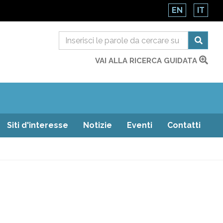
EN
IT
VAI ALLA RICERCA GUIDATA
Siti d'interesse
Notizie
Eventi
Contatti