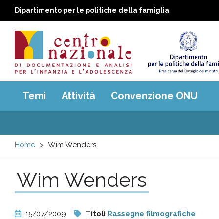
Dipartimento per le politiche della famiglia
Centro
Main
Temi
Attività
Convenzione ONU
menu
nazionale
di
Home
Wim Wenders
Documentazione
Wim Wenders
e
analisi
15/07/2009
Titoli
Rassegne filmografiche