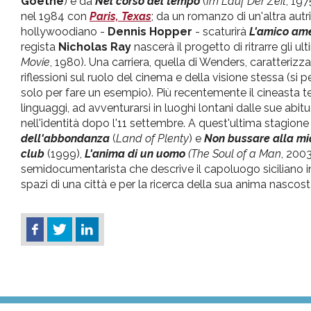
Goethe
) e da
Nel corso del tempo
(
Im Lauf Der Zeit
, 197
nel 1984 con
Paris, Texas
; da un romanzo di un'altra aut
hollywoodiano -
Dennis Hopper
- scaturirà
L'amico am
regista
Nicholas Ray
nascerà il progetto di ritrarre gli ult
Movie
, 1980). Una carriera, quella di Wenders, caratteriz
riflessioni sul ruolo del cinema e della visione stessa (si
solo per fare un esempio). Più recentemente il cineasta t
linguaggi, ad avventurarsi in luoghi lontani dalle sue abitud
nell'identità dopo l'11 settembre. A quest'ultima stagione
dell'abbondanza
(
Land of Plenty
) e
Non bussare alla mi
club
(1999),
L'anima di un uomo
(The Soul of a Man
, 2003
semidocumentarista che descrive il capoluogo siciliano i
spazi di una città e per la ricerca della sua anima nascos