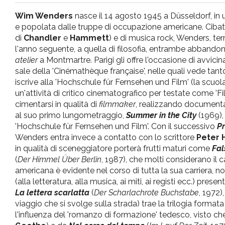
pr
Wim Wenders
nasce il 14 agosto 1945 a Düsseldorf, 
e popolata dalle truppe di occupazione americane. Cibatos
l'infanzia
di
Chandler
e
Hammett
) e di musica rock, Wenders, term
l'anno seguente, a quella di filosofia, entrambe abbandonat
atelier
a Montmartre. Parigi gli offre l'occasione di avvici
e
sale della 'Cinémathèque française', nelle quali vede tan
iscrive alla 'Hochschule für Fernsehen und Film' (la scuol
l'adolescenza
un'attività di critico cinematografico per testate come 'Fil
cimentarsi in qualità di
filmmaker
, realizzando documentar
al suo primo lungometraggio,
Summer in the City
(1969),
'Hochschule für Fernsehen und Film'. Con il successivo
Pr
Wenders entra invece a contatto con lo scrittore
Peter 
in qualità di sceneggiatore porterà frutti maturi come
Fal
(
Der Himmel Über Berlin
, 1987), che molti considerano il c
americana è evidente nel corso di tutta la sua carriera, n
(alla letteratura, alla musica, ai miti, ai registi ecc.) prese
La lettera scarlatta
(
Der Scharlachrote Buchstabe
, 1972
viaggio che si svolge sulla strada) trae la trilogia format
l'influenza del 'romanzo di formazione' tedesco, visto ch