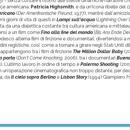
5) - senza contare il ritorno alle stesse dinamiche narrative ch
rice americana,
Patricia Highsmith
, e da un'icona ribelle del
ericano
(
Der Amerikanische Freund
, 1977), mentre dall'amicizi
imi giorni di vita di questi in
Lampi sull'acqua
(
Lightning Over 
zata da una dialettica costante tra cultura americana e mittel
 pensi a un film come
Fino alla fine del mondo
[
Bis Ans Ende Der
edesco alterna film di finzione e documentari, divertendosi a 
ini registiche, così' come a tornare a girare negli Stati Uniti dil
 appartengono tra i film di finzione
The Million Dollar Baby
(2
a porta
(
Don't Come Knocking
, 2006), tra i documentari
Buena 
). L'ultimo lavoro in ordine di tempo è
Palermo Shooting
(2008
n un'operazione cinematografica non troppo distante, per ded
ta, da
Il cielo sopra Berlino
e
Lisbon Story
(1994) Giampiero F