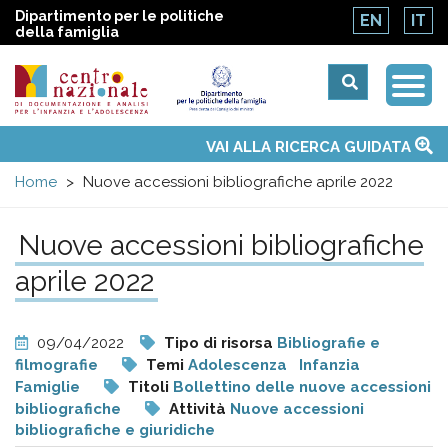
Dipartimento per le politiche
EN
IT
della famiglia
Togg
Centro
Navi
Main
VAI ALLA RICERCA GUIDATA
Chi siamo
Osservatori nazionali
Siti d'interesse
Notizie
Eventi
Contatti
Temi
Attività
Convenzione ONU
menu
nazionale
Home
Nuove accessioni bibliografiche aprile 2022
di
Nuove accessioni bibliografiche
aprile 2022
Documentazione
e
09/04/2022
Tipo di risorsa
Bibliografie e
filmografie
Temi
Adolescenza
Infanzia
analisi
Famiglie
Titoli
Bollettino delle nuove accessioni
bibliografiche
Attività
Nuove accessioni
bibliografiche e giuridiche