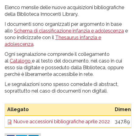
pr
Elenco mensile delle nuove acquisizioni bibliografiche
l'infanzia
della Biblioteca Innocenti Library.
I documenti sono organizzati per argomento in base
e
allo
Schema di classificazione infanzia e adolescenza
e
sono indicizzate con il
Thesaurus infanzia e
l'adolescenza
adolescenza
.
Ogni segnalazione comprende il collegamento
al
Catalogo
e al testo del documento, nel caso in cui
esso sia digitale e posseduto dalla Biblioteca, oppure
perché è liberamente accessibile in rete.
Le segnalazioni sono spesso corredate di abstract,
soprattutto nel caso di documenti non digitali.
Allegato
Dimensi
Nuove accessioni bibliografiche aprile 2022
347.89 K