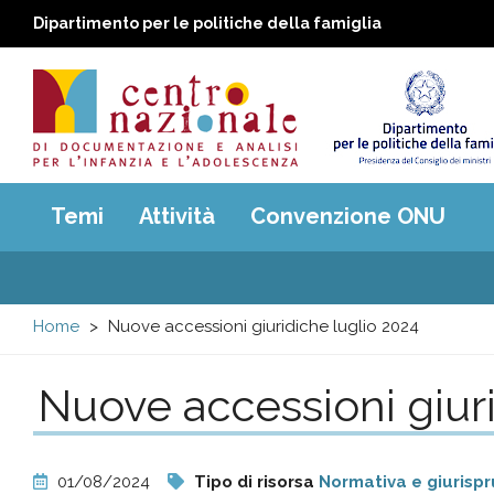
Dipartimento per le politiche della famiglia
Centro
Main
Temi
Attività
Convenzione ONU
menu
nazionale
di
Home
Nuove accessioni giuridiche luglio 2024
Documentazione
Nuove accessioni giuri
e
analisi
01/08/2024
Tipo di risorsa
Normativa e giurisp