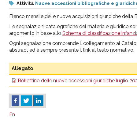
Attività
Nuove accessioni bibliografiche e giuridich
pr
Elenco mensile delle nuove acquisizioni giuridiche della B
l'infanzia
Le segnalazioni catalografiche del materiale giuridico s
argomento in base allo
Schema di classificazione infanz
e
Ogni segnalazione comprende il collegamento al Catalog
abstract ed è sempre presente il link al testo normativo.
l'adolescenza
Allegato
Bollettino delle nuove accessioni giuridiche luglio 20
En