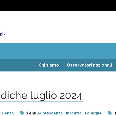
Chi siamo
Osservatori nazionali
diche luglio 2024
rudenza
Temi
Adolescenza
Infanzia
Famiglie
T