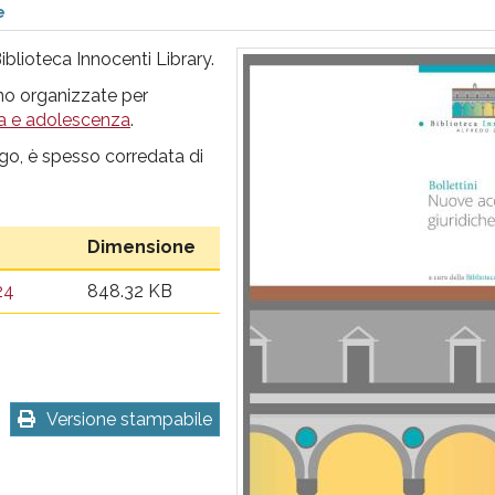
e
iblioteca Innocenti Library.
ono organizzate per
ia e adolescenza
.
o, è spesso corredata di
Dimensione
24
848.32 KB
Versione stampabile