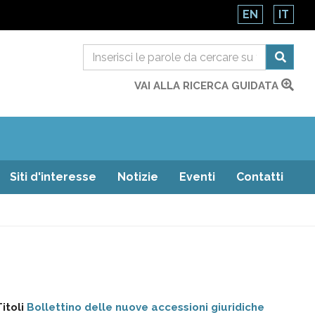
EN
IT
VAI ALLA RICERCA GUIDATA
Siti d'interesse
Notizie
Eventi
Contatti
itoli
Bollettino delle nuove accessioni giuridiche