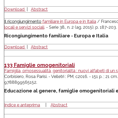
Download
|
Abstract
Il ricongiungimento
fa
miliare in Europa e in Italia
/ Francesc
locali e servizi sociali
. - Serie 38., n. 2 (ag. 2015), p. 187-203.
Ricongiungimento familiare - Europa e Italia
Download
|
Abstract
133 Famiglie omogenitoriali
Famiglia, omosessualità, genitorialità : nuovi alfabeti di un
Corbisiero, Rosa Parisi. - Velletri : PM, c2016. - 151 p. ; 21 cm.
9788899565152.
Educazione al genere, famiglie omogenitoriali e 
Indice e anteprima
|
Abstract