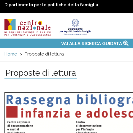
Dipartimento per le politiche della famiglia
Centro
Main
VAI ALLA RICERCA GUIDATA
Chi siamo
Osservatori nazionali
Siti d'interesse
Notizie
Eventi
Contatti
Temi
Attività
Convenzione ONU
menu
nazionale
Home
Proposte di lettura
di
Proposte di lettura
Documentazione
e
analisi