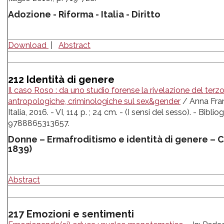
Adozione - Riforma - Italia - Diritto
Download
|
Abstract
212 Identità di genere
Il caso Roso : da uno studio forense la rivelazione del terz
antropologiche, criminologiche sul sex&gender
/ Anna Fran
Italia, 2016. - VI, 114 p. ; 24 cm. - (I sensi del sesso). - Biblio
9788865313657.
Donne – Ermafroditismo e identità di genere – Cas
1839)
Abstract
217 Emozioni e sentimenti