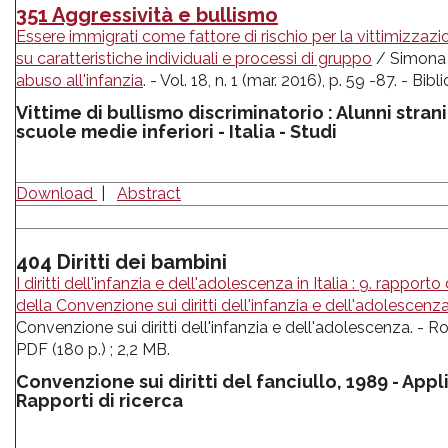
351 Aggressività e bullismo
Essere immigrati come fattore di rischio per la vittimizzazio
su caratteristiche individuali e processi di gruppo
/ Simona C
abuso all'infanzia
. - Vol. 18, n. 1 (mar. 2016), p. 59 -87. - Bibl
Vittime di bullismo discriminatorio : Alunni stran
scuole medie inferiori - Italia - Studi
Download
|
Abstract
404 Diritti dei bambini
I diritti dell'infanzia e dell'adolescenza in Italia : 9. rapp
della Convenzione sui diritti dell'infanzia e dell'adolescenza 
Convenzione sui diritti dell'infanzia e dell'adolescenza. -
PDF (180 p.) ; 2,2 MB.
Convenzione sui diritti del fanciullo, 1989 - Appli
Rapporti di ricerca