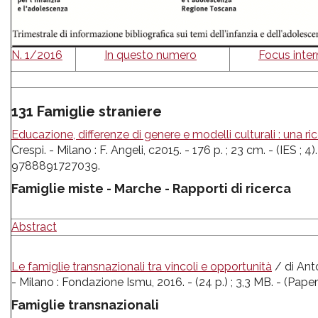
pr
l'infanzia
N. 1/2016
In questo numero
Focus inter
e
l'adolescenza
131 Famiglie straniere
Educazione, differenze di genere e modelli culturali : una ri
Crespi. - Milano : F. Angeli, c2015. - 176 p. ; 23 cm. - (IES ; 4)
9788891727039.
Famiglie miste - Marche - Rapporti di ricerca
Abstract
Le famiglie transnazionali tra vincoli e opportunità
/ di Ant
- Milano : Fondazione Ismu, 2016. - (24 p.) ; 3,3 MB. - (Paper 
Famiglie transnazionali