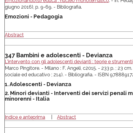
Emozionando(si) educa : nucleo monotematico
. - In: Peda
giugno 2016), p. 9-69. - Bibliografia.
Emozioni - Pedagogia
Abstract
347 Bambini e adolescenti - Devianza
L'intervento con gli adolescenti devianti : teorie e strumenti
Marco Pingitore. - Milano : F. Angeli, c2015. - 233 p. ; 23 cm.
sociale ed educativo ; 214). - Bibliografia. - ISBN 9788891
1. Adolescenti - Devianza
2. Minori devianti - Interventi dei servizi penali mi
minorenni - Italia
Indice e anteprima
|
Abstract