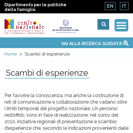
Dipartimento per le politiche
EN
IT
della famiglia
Togg
Centro
Navi
Main
VAI ALLA RICERCA GUIDATA
Chi siamo
Osservatori nazionali
Siti d'interesse
Notizie
Eventi
Contatti
Temi
Attività
Convenzione ONU
menu
nazionale
Home
Scambi di esperienze
di
Scambi di esperienze
Documentazione
Per favorire la conoscenza, ma anche la costruzione di
e
reti di comunicazione e collaborazione che vadano oltre
i limiti temporali del progetto nazionale.
Un percorso
analisi
nell’affido
, sono in fase di realizzazione, nel corso del
2010, iniziative regionali di presentazione e scambio
d’esperienze che, secondo le indicazioni provenienti dalle