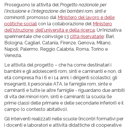
pr
Proseguono le attività del
Progetto nazionale per
l'infanzia
l'inclusione e l'integrazione dei bambini rom, sinti e
caminanti
, promosso dal
Ministero del lavoro e delle
politiche sociali
con la collaborazione del
Ministero
e
dell'istruzione, dell'università e della ricerca
. Un'iniziativa
sperimentale che coinvolge 13
città riservatarie
: Bari,
l'adolescenza
Bologna, Cagliari, Catania, Firenze, Genova, Milano,
Napoli, Palermo, Reggio Calabria, Roma, Torino e
Venezia.
Le attività del progetto – che ha come destinatari i
bambini e gli adolescenti rom, sinti e caminanti e non, di
età compresa fra i 6 e i 14 anni, i dirigenti scolastici, gli
insegnanti, il personale ATA, le famiglie rom, sinte e
caminanti e tutte le altre famiglie - riguardano due ambiti
di vita dei minori rom, sinti e caminanti: la scuola (le
prime classi delle primarie e delle secondarie inferiori) e il
campo (o contesto abitativo).
Gli interventi realizzati nelle scuole (incontri formativi per
i docenti e laboratori e attività didattiche di cooperative