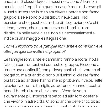
andare in 6 classi, dove al massimo ci sono 2 bambini
per classe. L'impatto in questo caso è molto diverso: gli
alunni si integrano in maniera diversa perché non fanno
gruppo a sé e sono più distribuiti nelle classi. Noi
pensiamo che questo sia indice di integrazione; c'è chi
ritiene, invece, che una presenza dei bambini rom
distribuita nelle varie classi non sia necessariamente
indice di una maggiore integrazione.
Com'è il rapporto tra le famiglie rom, sinte e caminanti e le
altre famiglie coinvolte nel progetto?
Le famiglie rom, sinte e caminanti fanno ancora molta
fatica a confrontarsi nei contesti di gruppo. Riescono a
tenere una continuità con gli insegnanti che lavorano al
progetto, ma quando ci sono le riunioni di classe fanno
più fatica ad andare; hanno meno problemi, invece, nelle
relazioni a due. Le famiglie autoctone le hanno accolte
bene. I bambini rom che vivono a Venezia sono
sicuramente più integrati rispetto ad altri loro coetanei
che vivono in altre città. Ci sono anche delle criticità: ad
esempio, non sempre vanno a scuola tutti i giorni, ma