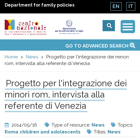
Department for family policies
EN
IT
Togg
Centro
Navi
Main
GO TO ADVANCED SEARCH
About Us
National Observatories
Websites of interest
News
Events
Contacts
Topics
Activities
UN Convention
menu
nazionale
Home
News
Progetto per l'integrazione dei minori
rom, intervista alla referente di Venezia
di
Progetto per l'integrazione dei
Documentazione
minori rom, intervista alla
e
referente di Venezia
analisi
2014/05/16
Type of resource:
News
Topics:
Roma children and adolescents
Titles:
News