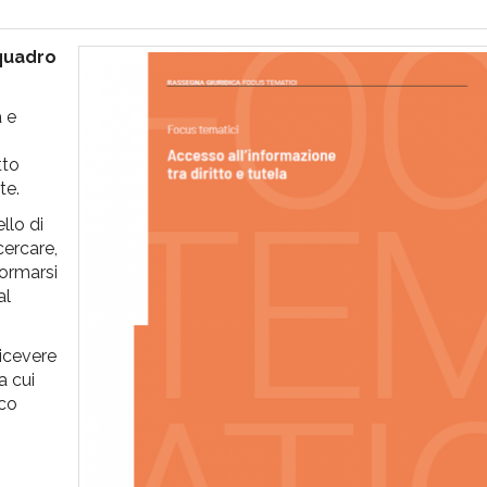
 quadro
a e
tto
te.
llo di
cercare,
formarsi
al
ricevere
a cui
ico