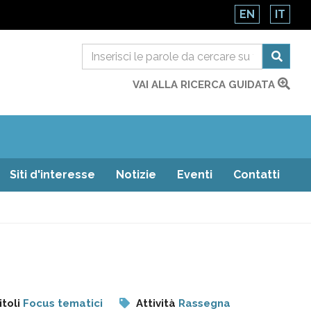
EN
IT
VAI ALLA RICERCA GUIDATA
Siti d'interesse
Notizie
Eventi
Contatti
itoli
Focus tematici
Attività
Rassegna