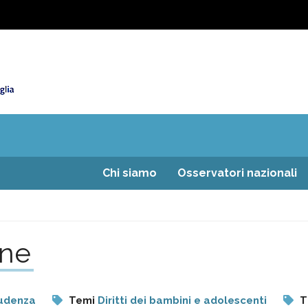
Chi siamo
Osservatori nazionali
one
rudenza
Temi
Diritti dei bambini e adolescenti
T