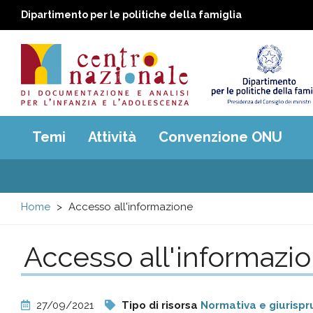
Dipartimento per le politiche della famiglia
Centro
Main
Temi
Attività
Convenzione ONU
menu
nazionale
di
Home
Accesso all'informazione
Documentazione
Accesso all'informazi
e
analisi
27/09/2021
Tipo di risorsa
Normativa e giurisp