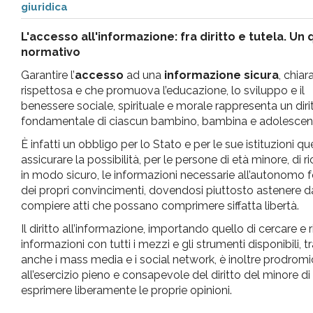
giuridica
pr
L'accesso all'informazione: fra diritto e tutela. Un
l'infanzia
normativo
Garantire l’
accesso
ad una
informazione sicura
, chiar
e
rispettosa e che promuova l’educazione, lo sviluppo e il
benessere sociale, spirituale e morale rappresenta un diri
fondamentale di ciascun bambino, bambina e adolescen
l'adolescenza
È infatti un obbligo per lo Stato e per le sue istituzioni que
assicurare la possibilità, per le persone di età minore, di ri
in modo sicuro, le informazioni necessarie all’autonomo 
dei propri convincimenti, dovendosi piuttosto astenere d
compiere atti che possano comprimere siffatta libertà.
Il diritto all’informazione, importando quello di cercare e 
informazioni con tutti i mezzi e gli strumenti disponibili, tr
anche i mass media e i social network, è inoltre prodrom
all’esercizio pieno e consapevole del diritto del minore di
esprimere liberamente le proprie opinioni.