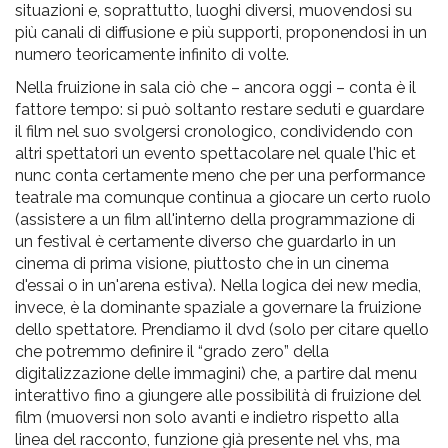
situazioni e, soprattutto, luoghi diversi, muovendosi su
più canali di diffusione e più supporti, proponendosi in un
numero teoricamente infinito di volte.
Nella fruizione in sala ciò che – ancora oggi – conta è il
fattore tempo: si può soltanto restare seduti e guardare
il film nel suo svolgersi cronologico, condividendo con
altri spettatori un evento spettacolare nel quale l'hic et
nunc conta certamente meno che per una performance
teatrale ma comunque continua a giocare un certo ruolo
(assistere a un film all'interno della programmazione di
un festival è certamente diverso che guardarlo in un
cinema di prima visione, piuttosto che in un cinema
d'essai o in un'arena estiva). Nella logica dei new media,
invece, è la dominante spaziale a governare la fruizione
dello spettatore. Prendiamo il dvd (solo per citare quello
che potremmo definire il “grado zero” della
digitalizzazione delle immagini) che, a partire dal menu
interattivo fino a giungere alle possibilità di fruizione del
film (muoversi non solo avanti e indietro rispetto alla
linea del racconto, funzione già presente nel vhs, ma