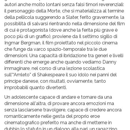
autori anche molto lontani senza falsi timori reverenziali:
il personaggio della Morte, che si materializza al termine
della pellicola suggerendo a Slater, ferito gravemente, la
possibilità di salvarsi rientrando nella dimensione del film
di cui è protagonista (dove anche la ferita più grave è
poco più di un graffio), proviene da Il settimo sigillo di
Ingmar Bergman, il film proiettato nel piccolo cinema
che funge da varco spazio-temporale tra le due
dimensioni. Una capacità di ibridazione tra generi e livelli
differenti che emerge anche quando vediamo Danny
immaginare, nel corso di una lezione scolastica
sull'“Amleto” di Shakespeare il suo idolo nei panni del
principe danese, con risultati, ovviamente, tanto
improbabili quanto divertenti.
Un adolescente capace di andare e tornare da una
dimensione all'altra, di provare ancora emozioni ma
senza lasciarsene travolgere, capace di credere ancora
romanticamente nelle gesta del proprio eroe
cinematografico preferito ma anche di metterne in
dubbio lo statuto in un dialogo alla pari, un ragazzino