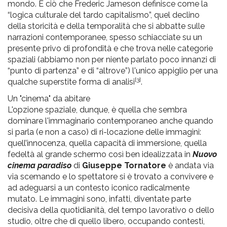
mondo. È ciò che Frederic Jameson definisce come la
“logica culturale del tardo capitalismo”, quel declino
della storicità e della temporalità che si abbatte sulle
narrazioni contemporanee, spesso schiacciate su un
presente privo di profondità e che trova nelle categorie
spaziali (abbiamo non per niente parlato poco innanzi di
“punto di partenza” e di “altrove”) l'unico appiglio per una
[3]
qualche superstite forma di analisi
.
Un "cinema" da abitare
L'opzione spaziale, dunque, è quella che sembra
dominare l'immaginario contemporaneo anche quando
si parla (e non a caso) di ri-locazione delle immagini:
quell’innocenza, quella capacità di immersione, quella
fedeltà al grande schermo così ben idealizzata in
Nuovo
cinema paradiso
di
Giuseppe Tornatore
è andata via
via scemando e lo spettatore si è trovato a convivere e
ad adeguarsi a un contesto iconico radicalmente
mutato. Le immagini sono, infatti, diventate parte
decisiva della quotidianità, del tempo lavorativo o dello
studio, oltre che di quello libero, occupando contesti,