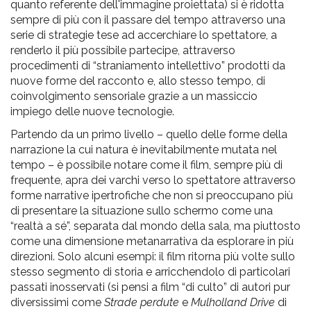
quanto referente dell'immagine proiettata) si è ridotta
sempre di più con il passare del tempo attraverso una
serie di strategie tese ad accerchiare lo spettatore, a
renderlo il più possibile partecipe, attraverso
procedimenti di “straniamento intellettivo” prodotti da
nuove forme del racconto e, allo stesso tempo, di
coinvolgimento sensoriale grazie a un massiccio
impiego delle nuove tecnologie.
Partendo da un primo livello – quello delle forme della
narrazione la cui natura è inevitabilmente mutata nel
tempo – è possibile notare come il film, sempre più di
frequente, apra dei varchi verso lo spettatore attraverso
forme narrative ipertrofiche che non si preoccupano più
di presentare la situazione sullo schermo come una
“realtà a sé”, separata dal mondo della sala, ma piuttosto
come una dimensione metanarrativa da esplorare in più
direzioni. Solo alcuni esempi: il film ritorna più volte sullo
stesso segmento di storia e arricchendolo di particolari
passati inosservati (si pensi a film “di culto” di autori pur
diversissimi come
Strade perdute
e
Mulholland Drive
di