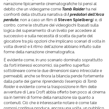
narrazione tipicamente cinematografiche (si pensi al
debito che un videogame come
Tomb Raider
ha nei
confronti della struttura narrativa di
I predatori dell'Arca
perduta
, non a caso un film di
Steven Spielberg
) e, di
contro, come le strutture dei videogiochi (basati sulla
logica del superamento di un livello per accedere al
successivo e sulla necessità di scelta da parte del
giocatore tra più opzioni che implicano scenari di volta in
volta diversi) e il ritmo dell'azione abbiano influito sulle
forme della narrazione cinematografica.
È evidente come, in uno scenario dominato soprattutto
da forti interessi economici, sia perfino superfluo
sottolineare come le due dimensioni siano intrecciate e
permeabili, anche se finora la bilancia pende fortemente
dalla parte dei game: riprendendo l'esempio di
Tomb
Raider
è evidente come la trasposizione in film delle
avventure di Lara Croft abbia offerto ben poco al cinema
sia in termini di forme della narrazione sia quanto a
contenuti. Ciò che è interessante notare è come tale
osmosi continua produca, ancora una volta, un pubblico