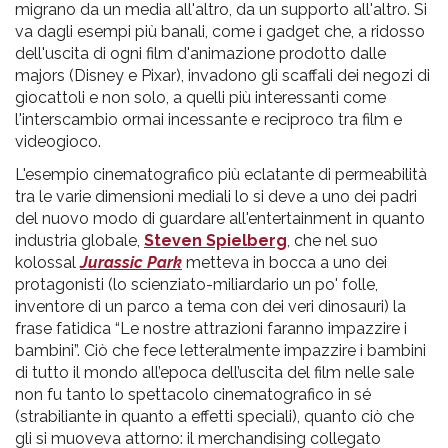
migrano da un media all'altro, da un supporto all'altro. Si
va dagli esempi più banali, come i gadget che, a ridosso
dell'uscita di ogni film d'animazione prodotto dalle
majors (Disney e Pixar), invadono gli scaffali dei negozi di
giocattoli e non solo, a quelli più interessanti come
l'interscambio ormai incessante e reciproco tra film e
videogioco.
L'esempio cinematografico più eclatante di permeabilità
tra le varie dimensioni mediali lo si deve a uno dei padri
del nuovo modo di guardare all'entertainment in quanto
industria globale,
Steven Spielberg
, che nel suo
kolossal
Jurassic Park
metteva in bocca a uno dei
protagonisti (lo scienziato-miliardario un po' folle,
inventore di un parco a tema con dei veri dinosauri) la
frase fatidica “Le nostre attrazioni faranno impazzire i
bambini”. Ciò che fece letteralmente impazzire i bambini
di tutto il mondo all’epoca dell’uscita del film nelle sale
non fu tanto lo spettacolo cinematografico in sé
(strabiliante in quanto a effetti speciali), quanto ciò che
gli si muoveva attorno: il merchandising collegato