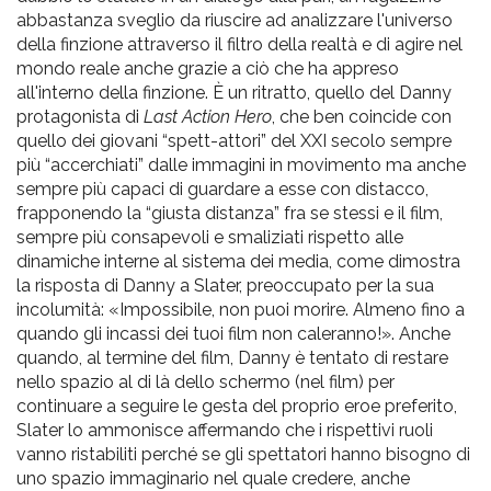
abbastanza sveglio da riuscire ad analizzare l'universo
della finzione attraverso il filtro della realtà e di agire nel
mondo reale anche grazie a ciò che ha appreso
all'interno della finzione. È un ritratto, quello del Danny
protagonista di
Last Action Hero
, che ben coincide con
quello dei giovani “spett-attori” del XXI secolo sempre
più “accerchiati” dalle immagini in movimento ma anche
sempre più capaci di guardare a esse con distacco,
frapponendo la “giusta distanza” fra se stessi e il film,
sempre più consapevoli e smaliziati rispetto alle
dinamiche interne al sistema dei media, come dimostra
la risposta di Danny a Slater, preoccupato per la sua
incolumità: «Impossibile, non puoi morire. Almeno fino a
quando gli incassi dei tuoi film non caleranno!». Anche
quando, al termine del film, Danny è tentato di restare
nello spazio al di là dello schermo (nel film) per
continuare a seguire le gesta del proprio eroe preferito,
Slater lo ammonisce affermando che i rispettivi ruoli
vanno ristabiliti perché se gli spettatori hanno bisogno di
uno spazio immaginario nel quale credere, anche