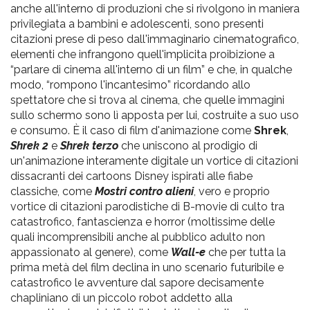
anche all'interno di produzioni che si rivolgono in maniera
privilegiata a bambini e adolescenti, sono presenti
citazioni prese di peso dall'immaginario cinematografico,
elementi che infrangono quell'implicita proibizione a
“parlare di cinema all'interno di un film” e che, in qualche
modo, “rompono l'incantesimo” ricordando allo
spettatore che si trova al cinema, che quelle immagini
sullo schermo sono lì apposta per lui, costruite a suo uso
e consumo. È il caso di film d'animazione come
Shrek
,
Shrek 2
e
Shrek terzo
che uniscono al prodigio di
un'animazione interamente digitale un vortice di citazioni
dissacranti dei cartoons Disney ispirati alle fiabe
classiche, come
Mostri contro alieni
, vero e proprio
vortice di citazioni parodistiche di B-movie di culto tra
catastrofico, fantascienza e horror (moltissime delle
quali incomprensibili anche al pubblico adulto non
appassionato al genere), come
Wall-e
che per tutta la
prima metà del film declina in uno scenario futuribile e
catastrofico le avventure dal sapore decisamente
chapliniano di un piccolo robot addetto alla