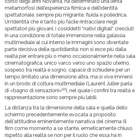
corso degli anni Novanta, ha determinato una lenta
metamorfosi dell’esperienza filmica e dell’identità
spettatoriale, sempre più migrante, fluida e poliedrica.
Un'identità che è tanto più facile rintracciare negli
spettatori più giovani, i cosiddetti “nativi digitali” cresciuti
in una condizione di totale immersione nella galassia
multimediale al cui interno le immagini sono diventate
parte decisiva della quotidianità: non si esce più dalla
realtà per entrare più o meno occasionalmente nella sala
cinematografica, unico varco verso uno spazio uterino,
sospeso tra realtà e sogno, capace di schiudere per un
tempo limitato una dimensione altra, ma si vive immersi
in un brodo di coltura multimediale (Laurent Jullier parla
[2]
di «bagno di sensazioni»
), nel quale i confini tra realtà e
rappresentazione sono sempre più labili.
La distanza tra la dimensione della sala e quella dello
schermo precedentemente evocata a proposito
dell'attitudine eminentemente narrativa del cinema (il
film come momento a se stante, ermeticamente chiuso
rispetto alla realtà se non per il ruolo che essa ha in