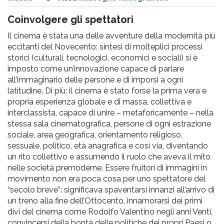
pr
l'infanzia
Coinvolgere gli spettatori
Il cinema è stata una delle avventure della modernità più
e
eccitanti del Novecento: sintesi di molteplici processi
storici (culturali, tecnologici, economici e sociali) si è
imposto come un’innovazione capace di parlare
l'adolescenza
all’immaginario delle persone e di imporsi a ogni
latitudine. Di più: il cinema è stato forse la prima vera e
propria esperienza globale e di massa, collettiva e
interclassista, capace di unire – metaforicamente – nella
stessa sala cinematografica, persone di ogni estrazione
sociale, area geografica, orientamento religioso,
sessuale, politico, età anagrafica e così via, diventando
un rito collettivo e assumendo il ruolo che aveva il mito
nelle società premoderne. Essere fruitori di immagini in
movimento non era poca cosa per uno spettatore del
“secolo breve”: significava spaventarsi innanzi all’arrivo di
un treno alla fine dell’Ottocento, innamorarsi dei primi
divi del cinema come Rodolfo Valentino negli anni Venti,
convincersi della bontà delle politiche dei propri Paesi o