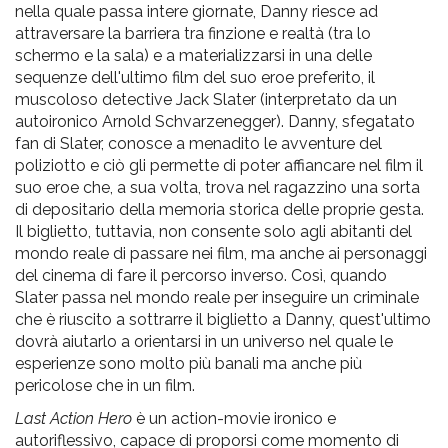
nella quale passa intere giornate, Danny riesce ad
attraversare la barriera tra finzione e realtà (tra lo
schermo e la sala) e a materializzarsi in una delle
sequenze dell'ultimo film del suo eroe preferito, il
muscoloso detective Jack Slater (interpretato da un
autoironico Arnold Schvarzenegger). Danny, sfegatato
fan di Slater, conosce a menadito le avventure del
poliziotto e ciò gli permette di poter affiancare nel film il
suo eroe che, a sua volta, trova nel ragazzino una sorta
di depositario della memoria storica delle proprie gesta.
Il biglietto, tuttavia, non consente solo agli abitanti del
mondo reale di passare nei film, ma anche ai personaggi
del cinema di fare il percorso inverso. Così, quando
Slater passa nel mondo reale per inseguire un criminale
che è riuscito a sottrarre il biglietto a Danny, quest'ultimo
dovrà aiutarlo a orientarsi in un universo nel quale le
esperienze sono molto più banali ma anche più
pericolose che in un film.
Last Action Hero
è un action-movie ironico e
autoriflessivo, capace di proporsi come momento di