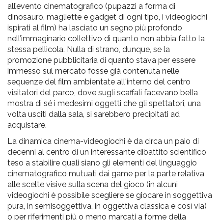
all’evento cinematografico (pupazzi a forma di
dinosauro, magliette e gadget di ogni tipo, i videogiochi
ispirati al film) ha lasciato un segno più profondo
nell’immaginario collettivo di quanto non abbia fatto la
stessa pellicola. Nulla di strano, dunque, se la
promozione pubblicitaria di quanto stava per essere
immesso sul mercato fosse già contenuta nelle
sequenze del film ambientate all'interno del centro
visitatori del parco, dove sugli scaffali facevano bella
mostra di sé i medesimi oggetti che gli spettatori, una
volta usciti dalla sala, si sarebbero precipitati ad
acquistare.
La dinamica cinema-videogiochi è da circa un paio di
decenni al centro di un interessante dibattito scientifico
teso a stabilire quali siano gli elementi del linguaggio
cinematografico mutuati dai game per la parte relativa
alle scelte visive sulla scena del gioco (in alcuni
videogiochi è possibile scegliere se giocare in soggettiva
pura, in semisoggettiva, in oggettiva classica e così via)
o per riferimenti più o meno marcati a forme della