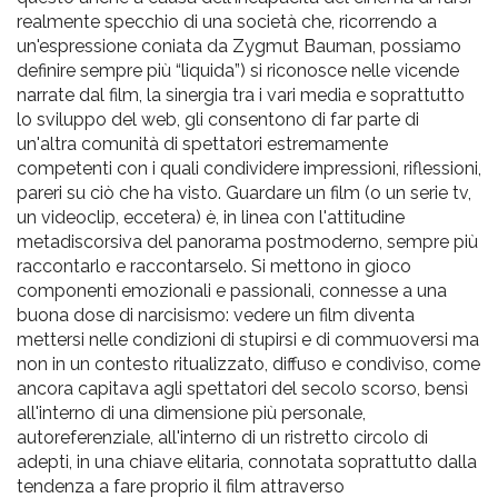
realmente specchio di una società che, ricorrendo a
un'espressione coniata da Zygmut Bauman, possiamo
definire sempre più “liquida”) si riconosce nelle vicende
narrate dal film, la sinergia tra i vari media e soprattutto
lo sviluppo del web, gli consentono di far parte di
un'altra comunità di spettatori estremamente
competenti con i quali condividere impressioni, riflessioni,
pareri su ciò che ha visto. Guardare un film (o un serie tv,
un videoclip, eccetera) è, in linea con l'attitudine
metadiscorsiva del panorama postmoderno, sempre più
raccontarlo e raccontarselo. Si mettono in gioco
componenti emozionali e passionali, connesse a una
buona dose di narcisismo: vedere un film diventa
mettersi nelle condizioni di stupirsi e di commuoversi ma
non in un contesto ritualizzato, diffuso e condiviso, come
ancora capitava agli spettatori del secolo scorso, bensì
all'interno di una dimensione più personale,
autoreferenziale, all'interno di un ristretto circolo di
adepti, in una chiave elitaria, connotata soprattutto dalla
tendenza a fare proprio il film attraverso