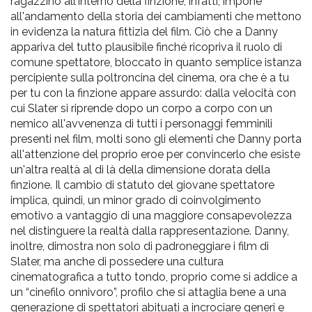
ragazzino all'interno della finzione, infatti, impone
all'andamento della storia dei cambiamenti che mettono
in evidenza la natura fittizia del film. Ciò che a Danny
appariva del tutto plausibile finché ricopriva il ruolo di
comune spettatore, bloccato in quanto semplice istanza
percipiente sulla poltroncina del cinema, ora che è a tu
per tu con la finzione appare assurdo: dalla velocità con
cui Slater si riprende dopo un corpo a corpo con un
nemico all'avvenenza di tutti i personaggi femminili
presenti nel film, molti sono gli elementi che Danny porta
all'attenzione del proprio eroe per convincerlo che esiste
un'altra realtà al di là della dimensione dorata della
finzione. Il cambio di statuto del giovane spettatore
implica, quindi, un minor grado di coinvolgimento
emotivo a vantaggio di una maggiore consapevolezza
nel distinguere la realtà dalla rappresentazione. Danny,
inoltre, dimostra non solo di padroneggiare i film di
Slater, ma anche di possedere una cultura
cinematografica a tutto tondo, proprio come si addice a
un “cinefilo onnivoro”, profilo che si attaglia bene a una
generazione di spettatori abituati a incrociare generi e