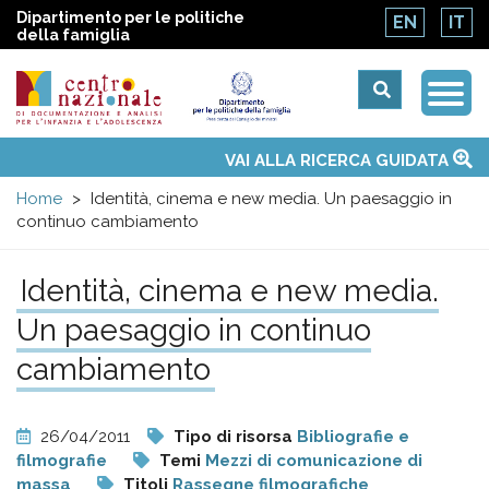
Dipartimento per le politiche
EN
IT
della famiglia
Togg
Centro
Navi
Main
VAI ALLA RICERCA GUIDATA
Chi siamo
Osservatori nazionali
Siti d'interesse
Notizie
Eventi
Contatti
Temi
Attività
Convenzione ONU
menu
nazionale
Home
Identità, cinema e new media. Un paesaggio in
continuo cambiamento
di
Identità, cinema e new media.
Documentazione
Un paesaggio in continuo
e
cambiamento
analisi
26/04/2011
Tipo di risorsa
Bibliografie e
filmografie
Temi
Mezzi di comunicazione di
massa
Titoli
Rassegne filmografiche