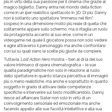
più in virtù della sua passione per il cinema che grazie al
magico biglietto, Danny entra nel mondo della fiction
come in un iper realistico spettacolo in 3D. Di più: Danny
non è soltanto uno spettatore “immerso nel film”,
sospeso in una dimensione molto più reale di quella che
solitamente appare sullo schermo, ma si ritaglia un ruolo
da protagonista accanto al suo eroe, come in un
videogame nel quale il giocatore possa non solo vedere
e agire attraverso il personaggio ma anche confrontarsi
con lui su quali siano le scelte più giuste da compiere.
Tuttavia,
Last Action Hero
mostra – ben al di là del suo
valore intrinseco di opera cinematografica – le sue
qualità paradigmatiche non solo in relazione al ruolo
dello spettatore in quanto istanza percettiva di immagini
più o meno realistiche, ma anche e soprattutto in quanto
soggetto in grado di attivare delle competenze
specifiche e intervenire sul testo modificandolo. Danny
riesce ad affiancare Slater non solo in virtù di un
coinvolgimento sensoriale ed emozionale ma anche
facendo appello alle sue facoltà intellettive e alla sua