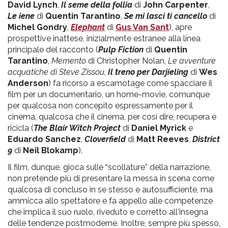
David Lynch
,
Il seme della follia
di
John Carpenter
,
Le iene
di
Quentin Tarantino
,
Se mi lasci ti cancello
di
Michel Gondry
,
Elephant
di
Gus Van Sant
), apre
prospettive inattese, inizialmente estranee alla linea
principale del racconto (
Pulp Fiction
di
Quentin
Tarantino
,
Memento
di Christopher Nolan,
Le avventure
acquatiche di Steve Zissou
,
Il treno per Darjieling
di
Wes
Anderson
) fa ricorso a escamotage come spacciare il
film per un documentario, un home-movie, comunque
per qualcosa non concepito espressamente per il
cinema, qualcosa che il cinema, per così dire, recupera e
ricicla (
The Blair Witch Project
di
Daniel Myrick
e
Eduardo Sanchez
,
Cloverfield
di
Matt Reeves
,
District
9
di
Neil Blokamp
).
Il film, dunque, gioca sulle “scollature” della narrazione,
non pretende più di presentare la messa in scena come
qualcosa di concluso in se stesso e autosufficiente, ma
ammicca allo spettatore e fa appello alle competenze
che implica il suo ruolo, riveduto e corretto all'insegna
delle tendenze postmoderne. Inoltre, sempre più spesso,