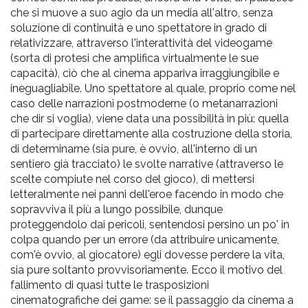
che si muove a suo agio da un media all'altro, senza
soluzione di continuità e uno spettatore in grado di
relativizzare, attraverso l'interattività del videogame
(sorta di protesi che amplifica virtualmente le sue
capacità), ciò che al cinema appariva irraggiungibile e
ineguagliabile. Uno spettatore al quale, proprio come nel
caso delle narrazioni postmoderne (o metanarrazioni
che dir si voglia), viene data una possibilità in più: quella
di partecipare direttamente alla costruzione della storia,
di determinarne (sia pure, è ovvio, all'interno di un
sentiero già tracciato) le svolte narrative (attraverso le
scelte compiute nel corso del gioco), di mettersi
letteralmente nei panni dell'eroe facendo in modo che
sopravviva il più a lungo possibile, dunque
proteggendolo dai pericoli, sentendosi persino un po' in
colpa quando per un errore (da attribuire unicamente,
com'è ovvio, al giocatore) egli dovesse perdere la vita,
sia pure soltanto provvisoriamente. Ecco il motivo del
fallimento di quasi tutte le trasposizioni
cinematografiche dei game: se il passaggio da cinema a