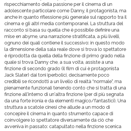
rispecchiamento della passione per il cinema di un
adolescente particolare come Danny, il protagonista, ma
anche in quanto riflessione più generale sul rapporto tra il
cinema e gli altri media contemporanei. La struttura del
racconto si basa su quella che è possibile definire una
mise en abyme, una narrazione stratificata, a più livelli,
ognuno dei quali contiene il successivo: in questo modo
la dimensione della sala reale dove si trova lo spettatore
è riprodotta da quella della finzione di primo grado nella
quale si trova Danny che, a sua volta, assiste a una
finzione di secondo grado (il film di cui è protagonista
Jack Slater) dai toni iperbolici, decisamente poco
credibili se ricondotti a un livello di realtà “normale”, ma
pienamente funzionali tenendo conto che si tratta di una
finzione all'interno di un'altra finzione (per di più segnata
da una forte ironia e da elementi magico/fantastici). Una
struttura a scatole cinesi che allude a un modo di
concepire il cinema in quanto strumento capace di
coinvolgere lo spettatore diversamente da ciò che
avveniva in passato: catapultato nella finzione scenica