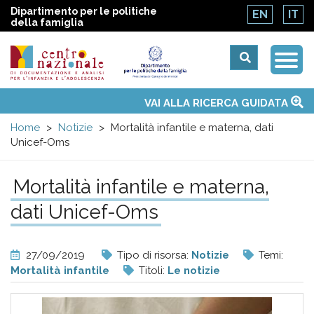
Dipartimento per le politiche
EN
IT
della famiglia
Togg
Centro
Navi
Main
VAI ALLA RICERCA GUIDATA
Chi siamo
Osservatori nazionali
Siti d'interesse
Notizie
Eventi
Contatti
Temi
Attività
Convenzione ONU
menu
nazionale
Home
Notizie
Mortalità infantile e materna, dati
Unicef-Oms
di
Mortalità infantile e materna,
Documentazione
dati Unicef-Oms
e
27/09/2019
Tipo di risorsa:
Notizie
Temi:
analisi
Mortalità infantile
Titoli:
Le notizie