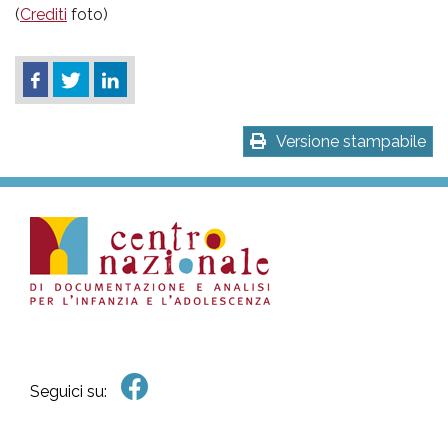
(
Crediti
foto)
Versione stampabile
Seguici su: