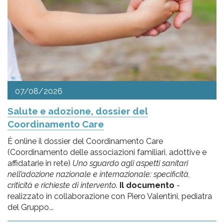
pr
l'infanzia
e
l'adolescenza
07/08/2026
Salute e adozione, dossier del
Coordinamento Care
È online il dossier del Coordinamento Care
(Coordinamento delle associazioni familiari, adottive e
affidatarie in rete)
Uno sguardo agli aspetti sanitari
nell’adozione nazionale e internazionale: specificità,
criticità e richieste di intervento
.
Il documento
-
realizzato in collaborazione con Piero Valentini, pediatra
del Gruppo...