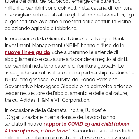
tutela dei diritti dei più piccoli emerge che oltre 100
milioni di bambini sono coinvolti nella catena di fornitura
di abbigliamento e calzature globali come lavoratori, figli
di genitori che lavorano e membri delle comunità vicino
ad aziende agricole e fabbriche.
In occasione della Giornata l’Unicef e la Norges Bank
Investment Management (NBIM) hanno diffuso delle
nuove linee guida
«che aiuteranno le aziende di
abbigliamento e calzature a rispondere meglio ai diritti
dei bambini nelle loro catene di fornitura globali». Le
linee guida sono il risultato di una partnership tra Unicef e
NBIM, che gestisce le attività del Fondo Pensione
Governativo Norvegese Globale e ha coinvolto aziende
leader nel settore dell’abbigliamento e delle calzature,
tra cui Adidas, H&M e VF Corporation.
In occasione della Giornata, inoltre, l’Unicef e
l’Organizzazione internazionale del lavoro hanno
lanciato il nuovo
rapporto
COVID-19 and child labour:
A time of crisis, a time to act
. Secondo i dati dello studio,
milioni di bambini in più rischiano di essere spinti verso il