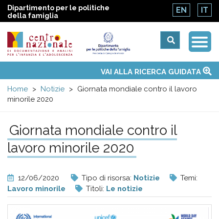
Dipartimento per le politiche
EN
IT
della famiglia
Togg
Centro
Navi
Main
VAI ALLA RICERCA GUIDATA
Chi siamo
Osservatori nazionali
Siti d'interesse
Notizie
Eventi
Contatti
Temi
Attività
Convenzione ONU
menu
nazionale
Home
Notizie
Giornata mondiale contro il lavoro
minorile 2020
di
Giornata mondiale contro il
Documentazione
lavoro minorile 2020
e
12/06/2020
Tipo di risorsa:
Notizie
Temi:
analisi
Lavoro minorile
Titoli:
Le notizie