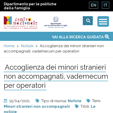
Dipartimento per le politiche
EN
IT
della famiglia
Togg
Centro
Navi
Main
VAI ALLA RICERCA GUIDATA
Chi siamo
Osservatori nazionali
Siti d'interesse
Notizie
Eventi
Contatti
Temi
Attività
Convenzione ONU
menu
nazionale
Home
Notizie
Accoglienza dei minori stranieri non
accompagnati, vademecum per operatori
di
Accoglienza dei minori stranieri
Documentazione
non accompagnati, vademecum
e
per operatori
analisi
15/04/2021
Tipo di risorsa:
Notizie
Temi:
Minori stranieri non accompagnati
Titoli:
Le
notizie