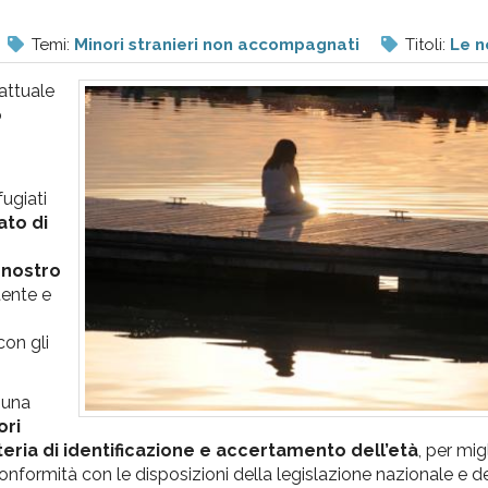
Temi:
Minori stranieri non accompagnati
Titoli:
Le n
 attuale
o
fugiati
ato di
l nostro
tente e
con gli
 una
ori
eria di identificazione e accertamento dell’età
, per mig
n conformità con le disposizioni della legislazione nazionale e d