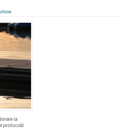
otizie
liorare la
ei protocolli