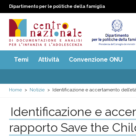
Dipartimento per le politiche della famiglia
Centro
Main
Temi
Attività
Convenzione ONU
menu
nazionale
di
Home
Notizie
Identificazione e accertamento dell’età 
Documentazione
Identificazione e accer
e
rapporto Save the Chi
analisi