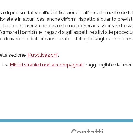
nza di prassi relative all’identificazione e all’accertamento dell
zionale e in alcuni casi anche difformi rispetto a quanto previst
lturale; la carenza di spazi e tempi idonei ad assicurare lo s
ormare i bambini e i ragazzi sugli aspetti relativi alle procedu
rivare da dichiarazioni errate o false; la lunghezza dei tem
nella sezione
“Pubblicazioni”
.
atica
Minori stranieri non accompagnati
, raggiungibile dal men
Contatti