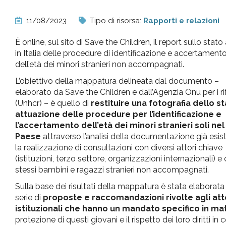
pr
11/08/2023
Tipo di risorsa:
Rapporti e relazioni
l'infanzia
È online, sul sito di Save the Children, il report sullo stato
in Italia delle procedure di identificazione e accertament
e
dell’età dei minori stranieri non accompagnati.
L’obiettivo della mappatura delineata dal documento –
l'adolescenza
elaborato da Save the Children e dall’Agenzia Onu per i ri
(Unhcr) – è quello di
restituire una fotografia dello st
attuazione delle procedure per l’identificazione e
l’accertamento dell’età dei minori stranieri soli ne
Paese
attraverso l’analisi della documentazione già esis
la realizzazione di consultazioni con diversi attori chiave
(istituzioni, terzo settore, organizzazioni internazionali) e 
stessi bambini e ragazzi stranieri non accompagnati.
Sulla base dei risultati della mappatura è stata elaborata
serie di
proposte e raccomandazioni rivolte agli att
istituzionali che hanno un mandato specifico in mat
protezione di questi giovani e il rispetto dei loro diritti i