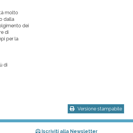
’età molto
o dalla
volgimento dei
re di
pi per la
ù di
Versione stampabile
Iscriviti alla Newsletter