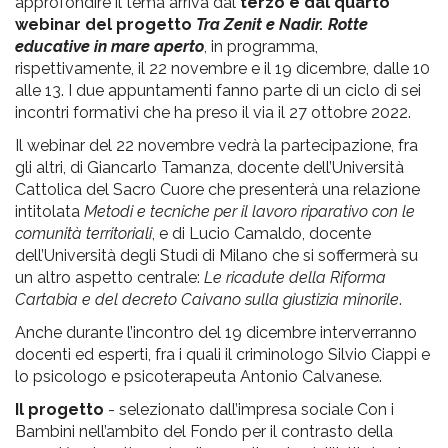
approfondire il tema arriva dal
terzo e dal quarto
webinar del progetto
Tra Zenit e Nadir. Rotte
educative in mare aperto
, in programma,
rispettivamente, il 22 novembre e il 19 dicembre, dalle 10
alle 13. I due appuntamenti fanno parte di un ciclo di sei
incontri formativi che ha preso il via il 27 ottobre 2022.
Il webinar del 22 novembre vedrà la partecipazione, fra
gli altri, di Giancarlo Tamanza, docente dell’Università
Cattolica del Sacro Cuore che presenterà una relazione
intitolata
Metodi e tecniche per il lavoro riparativo con le
comunità territoriali
, e di Lucio Camaldo, docente
dell’Università degli Studi di Milano che si soffermerà su
un altro aspetto centrale:
Le ricadute della Riforma
Cartabia e del decreto Caivano sulla giustizia minorile
.
Anche durante l’incontro del 19 dicembre interverranno
docenti ed esperti, fra i quali il criminologo Silvio Ciappi e
lo psicologo e psicoterapeuta Antonio Calvanese.
Il progetto
- selezionato dall’impresa sociale Con i
Bambini nell’ambito del Fondo per il contrasto della