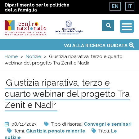
Dipartimento per le politiche
EN
IT
della famiglia
Togg
Centro
Navi
Main
VAI ALLA RICERCA GUIDATA
Chi siamo
Osservatori nazionali
Siti d'interesse
Notizie
Eventi
Contatti
Temi
Attività
Convenzione ONU
menu
nazionale
Home
Notizie
Giustizia riparativa, terzo e quarto
webinar del progetto Tra Zenit e Nadir
di
Giustizia riparativa, terzo e
Documentazione
quarto webinar del progetto Tra
e
Zenit e Nadir
analisi
08/11/2023
Tipo di risorsa:
Convegni e seminari
Temi:
Giustizia penale minorile
Titoli:
Le
notizie