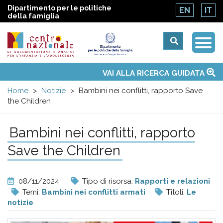
Dipartimento per le politiche
EN
IT
della famiglia
Togg
Centro
Navi
Main
VAI ALLA RICERCA GUIDATA
Chi siamo
Osservatori nazionali
Siti d'interesse
Notizie
Eventi
Contatti
Temi
Attività
Convenzione ONU
menu
nazionale
Home
Notizie
Bambini nei conflitti, rapporto Save
the Children
di
Bambini nei conflitti, rapporto
Documentazione
Save the Children
e
08/11/2024
Tipo di risorsa:
Rapporti e relazioni
analisi
Temi:
Bambini nei conflitti armati
Titoli:
Le
notizie